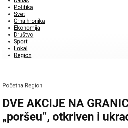
Danas
Politika
Svet
Crna hronika
Ekonomija
Društvo
Sport
Lokal
Region
Početna
Region
DVE AKCIJE NA GRANICI 
„poršeu“, otkriven i ukrad