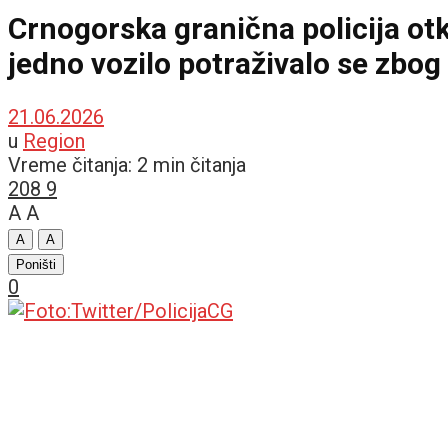
Crnogorska granična policija otk
jedno vozilo potraživalo se zbog k
21.06.2026
u
Region
Vreme čitanja: 2 min čitanja
208
9
A
A
A
A
Poništi
0