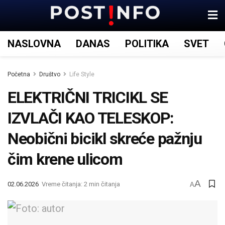
NASLOVNA
DANAS
POLITIKA
SVET
Početna
Društvo
Life Style
ELEKTRIČNI TRICIKL SE
IZVLAČI KAO TELESKOP:
Neobični bicikl skreće pažnju
čim krene ulicom
A
02.06.2026
Vreme čitanja: 2 min čitanja
A