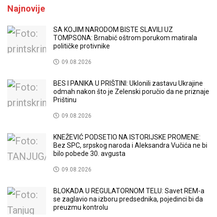
Najnovije
SA KOJIM NARODOM BISTE SLAVILI UZ
TOMPSONA: Brnabić oštrom porukom matirala
političke protivnike
09.08.2026
BES I PANIKA U PRIŠTINI: Uklonili zastavu Ukrajine
odmah nakon što je Zelenski poručio da ne priznaje
Prištinu
09.08.2026
KNEŽEVIĆ PODSETIO NA ISTORIJSKE PROMENE:
Bez SPC, srpskog naroda i Aleksandra Vučića ne bi
bilo pobede 30. avgusta
09.08.2026
BLOKADA U REGULATORNOM TELU: Savet REM-a
se zaglavio na izboru predsednika, pojedinci bi da
preuzmu kontrolu