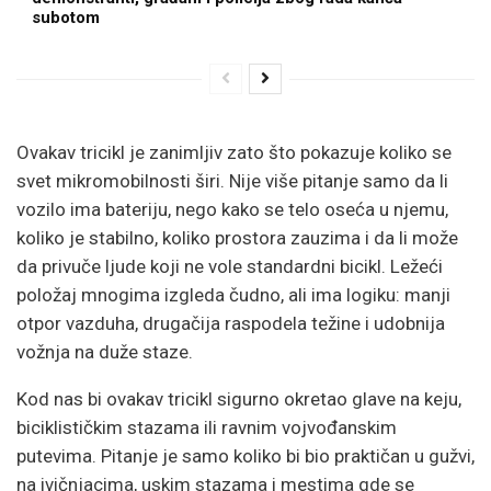
subotom
Ovakav tricikl je zanimljiv zato što pokazuje koliko se
svet mikromobilnosti širi. Nije više pitanje samo da li
vozilo ima bateriju, nego kako se telo oseća u njemu,
koliko je stabilno, koliko prostora zauzima i da li može
da privuče ljude koji ne vole standardni bicikl. Ležeći
položaj mnogima izgleda čudno, ali ima logiku: manji
otpor vazduha, drugačija raspodela težine i udobnija
vožnja na duže staze.
Kod nas bi ovakav tricikl sigurno okretao glave na keju,
biciklističkim stazama ili ravnim vojvođanskim
putevima. Pitanje je samo koliko bi bio praktičan u gužvi,
na ivičnjacima, uskim stazama i mestima gde se