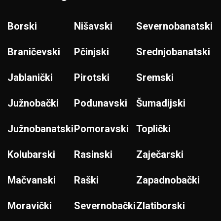
Borski
Nišavski
Severnobanatski
Braničevski
Pčinjski
Srednjobanatski
Jablanički
Pirotski
Sremski
Južnobački
Podunavski
Šumadijski
Južnobanatski
Pomoravski
Toplički
Kolubarski
Rasinski
Zaječarski
Mačvanski
Raški
Zapadnobački
Moravički
Severnobački
Zlatiborski