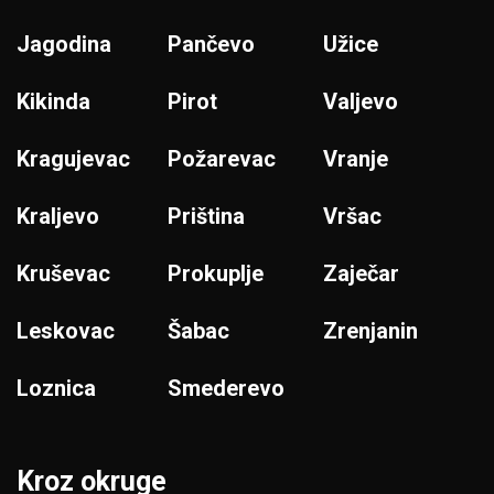
Jagodina
Pančevo
Užice
Kikinda
Pirot
Valjevo
Kragujevac
Požarevac
Vranje
Kraljevo
Priština
Vršac
Kruševac
Prokuplje
Zaječar
Leskovac
Šabac
Zrenjanin
Loznica
Smederevo
Kroz okruge