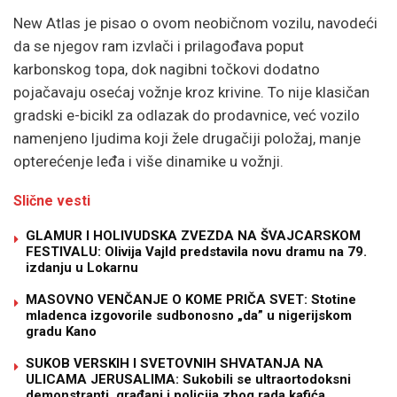
New Atlas je pisao o ovom neobičnom vozilu, navodeći
da se njegov ram izvlači i prilagođava poput
karbonskog topa, dok nagibni točkovi dodatno
pojačavaju osećaj vožnje kroz krivine. To nije klasičan
gradski e-bicikl za odlazak do prodavnice, već vozilo
namenjeno ljudima koji žele drugačiji položaj, manje
opterećenje leđa i više dinamike u vožnji.
Slične vesti
GLAMUR I HOLIVUDSKA ZVEZDA NA ŠVAJCARSKOM
FESTIVALU: Olivija Vajld predstavila novu dramu na 79.
izdanju u Lokarnu
MASOVNO VENČANJE O KOME PRIČA SVET: Stotine
mladenca izgovorile sudbonosno „da” u nigerijskom
gradu Kano
SUKOB VERSKIH I SVETOVNIH SHVATANJA NA
ULICAMA JERUSALIMA: Sukobili se ultraortodoksni
demonstranti, građani i policija zbog rada kafića