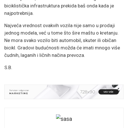
biciklistička infrastruktura prekida baš onda kada je
najpotrebnija.
Najveća vrednost ovakvih vozila nije samo u prodaji
jednog modela, već u tome što šire maštu o kretanju.
Ne mora svako vozilo biti automobil, skuter ili običan
bicikl. Gradovi budućnosti možda će imati mnogo više
čudnih, laganih i ličnih načina prevoza.
S.B.