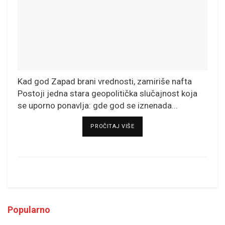
Kad god Zapad brani vrednosti, zamiriše nafta
Postoji jedna stara geopolitička slučajnost koja
se uporno ponavlja: gde god se iznenada...
DETAILS
PROČITAJ VIŠE
Popularno