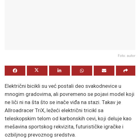
Foto: autor
Električni bicikli su već postali deo svakodnevice u
mnogim gradovima, ali povremeno se pojavi model koji
ne liči ni na šta što se inače viđa na stazi. Takav je
Allroadracer TriX, ležeći električni tricikl sa
teleskopskim telom od karbonskih cevi, koji deluje kao
mešavina sportskog rekvizita, futurističke igračke i
ozbiljnog prevoznog sredstva.