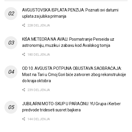
AVGUSTOVSKA ISPLATA PENZIJA: Poznati svi datumi
uplata za julska primanja
228 DELJENJA
KIŠA METEORA NA AVALI: Posmatranje Perseida uz
astronomiju, muziku i zabavu kod Avalskog tornja
180 DELJENJA
OD 10. AVGUSTA POTPUNA OBUSTAVA SAOBRAĆAJA:
Most na Tari u Crnoj Gori biće zatvoren zbog rekonstrukcije
do kraja oktobra
239 DELJENJA
JUBILARNI MOTO-SKUP U PARAĆINU: YU Grupa i Kerber
predvode trideseti susret bajkera
144 DELJENJA