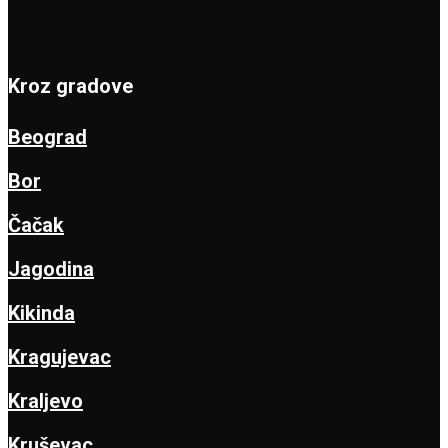
Kroz gradove
Beograd
Bor
Čačak
Jagodina
Kikinda
Kragujevac
Kraljevo
Kruševac