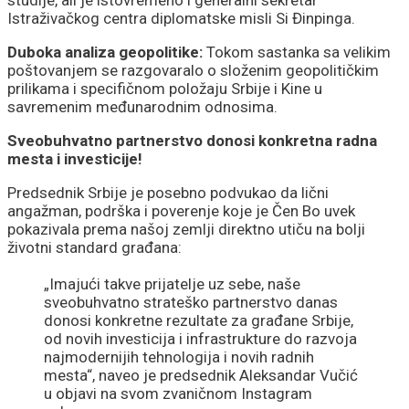
Istraživačkog centra diplomatske misli Si Đinpinga.
Duboka analiza geopolitike:
Tokom sastanka sa velikim
poštovanjem se razgovaralo o složenim geopolitičkim
prilikama i specifičnom položaju Srbije i Kine u
savremenim međunarodnim odnosima.
Sveobuhvatno partnerstvo donosi konkretna radna
mesta i investicije!
Predsednik Srbije je posebno podvukao da lični
angažman, podrška i poverenje koje je Čen Bo uvek
pokazivala prema našoj zemlji direktno utiču na bolji
životni standard građana:
„Imajući takve prijatelje uz sebe, naše
sveobuhvatno strateško partnerstvo danas
donosi konkretne rezultate za građane Srbije,
od novih investicija i infrastrukture do razvoja
najmodernijih tehnologija i novih radnih
mesta“, naveo je predsednik Aleksandar Vučić
u objavi na svom zvaničnom Instagram