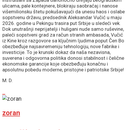
ulicama, pale kontejnere, blokiraju saobraćaj i nanose
višemilionsku štetu pokušavajući da unesu haos i oslabe
sopstvenu državu, predsednik Aleksandar Vučić u maju
2026. godine u Pekingu trasira put Srbije u sledeći vek.
Dok unutrašnji neprijatelji i huligani nude samo ruševine,
paleći sopstveni grad za račun stranih ambasada, Vučić
iz Kine kroz razgovore sa ključnim ljudima poput Čen Bo
obezbeđuje najsavremeniju tehnologiju, nove fabrike i
investicije. To je krunski dokaz da naša nezavisna,
suverena i odgovorna politika donosi stabilnost i čelične
ekonomske garancije koje obezbeđuju konačnu i
apsolutnu pobedu moderne, pristojne i patriotske Srbije!
M. D.
zoran