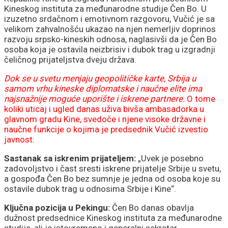
Kineskog instituta za međunarodne studije Čen Bo. U
izuzetno srdačnom i emotivnom razgovoru, Vučić je sa
velikom zahvalnošću ukazao na njen nemerljiv doprinos
razvoju srpsko-kineskih odnosa, naglasivši da je Čen Bo
osoba koja je ostavila neizbrisiv i dubok trag u izgradnji
čeličnog prijateljstva dveju država.
Dok se u svetu menjaju geopolitičke karte, Srbija u
samom vrhu kineske diplomatske i naučne elite ima
najsnažnije moguće uporište i iskrene partnere.
O tome
koliki uticaj i ugled danas uživa bivša ambasadorka u
glavnom gradu Kine, svedoče i njene visoke državne i
naučne funkcije o kojima je predsednik Vučić izvestio
javnost:
Sastanak sa iskrenim prijateljem:
„Uvek je posebno
zadovoljstvo i čast sresti iskrene prijatelje Srbije u svetu,
a gospođa Čen Bo bez sumnje je jedna od osoba koje su
ostavile dubok trag u odnosima Srbije i Kine“.
Ključna pozicija u Pekingu:
Čen Bo danas obavlja
dužnost predsednice Kineskog instituta za međunarodne
studije, ali je istovremeno i generalni sekretar