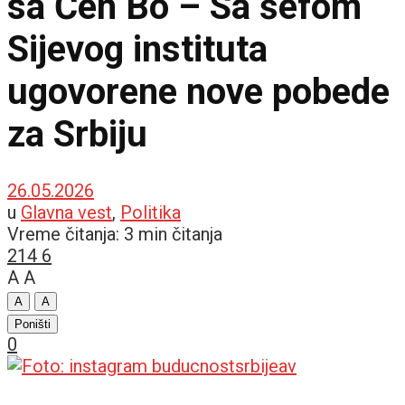
sa Čen Bo – Sa šefom
Sijevog instituta
ugovorene nove pobede
za Srbiju
26.05.2026
u
Glavna vest
,
Politika
Vreme čitanja: 3 min čitanja
214
6
A
A
A
A
Poništi
0