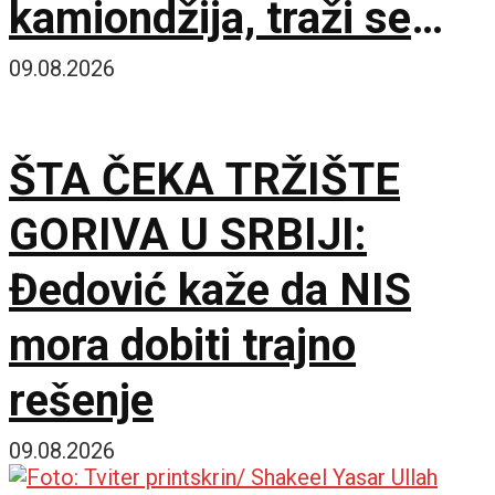
kamiondžija, traži se
hitan sastanak sa
09.08.2026
Evropskom komisijom
ŠTA ČEKA TRŽIŠTE
GORIVA U SRBIJI:
Đedović kaže da NIS
mora dobiti trajno
rešenje
09.08.2026