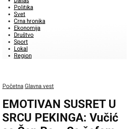
Danas
Politika
Svet
Crna hronika
Ekonomija
Društvo
Sport
Lokal
Region
Početna
Glavna vest
EMOTIVAN SUSRET U
SRCU PEKINGA: Vučić