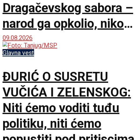
Dragačevskog sabora –
narod ga opkolio, niko
ne veruje koliko je
09.08.2026
opušten
Glavna vest
ĐURIĆ O SUSRETU
VUČIĆA I ZELENSKOG:
Niti ćemo voditi tuđu
politiku, niti ćemo
popustiti pod pritiscima