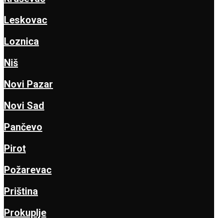
Leskovac
Loznica
Niš
Novi Pazar
Novi Sad
Pančevo
Pirot
Požarevac
Priština
Prokuplje