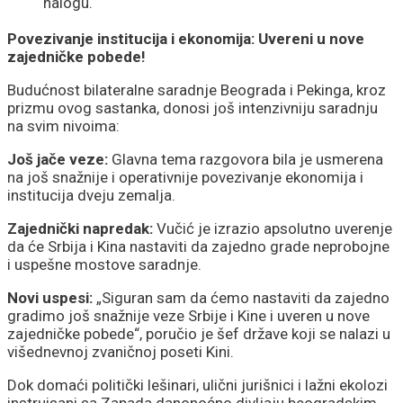
nalogu.
Povezivanje institucija i ekonomija: Uvereni u nove
zajedničke pobede!
Budućnost bilateralne saradnje Beograda i Pekinga, kroz
prizmu ovog sastanka, donosi još intenzivniju saradnju
na svim nivoima:
Još jače veze:
Glavna tema razgovora bila je usmerena
na još snažnije i operativnije povezivanje ekonomija i
institucija dveju zemalja.
Zajednički napredak:
Vučić je izrazio apsolutno uverenje
da će Srbija i Kina nastaviti da zajedno grade neprobojne
i uspešne mostove saradnje.
Novi uspesi:
„Siguran sam da ćemo nastaviti da zajedno
gradimo još snažnije veze Srbije i Kine i uveren u nove
zajedničke pobede“, poručio je šef države koji se nalazi u
višednevnoj zvaničnoj poseti Kini.
Dok domaći politički lešinari, ulični jurišnici i lažni ekolozi
instruisani sa Zapada danonoćno divljaju beogradskim