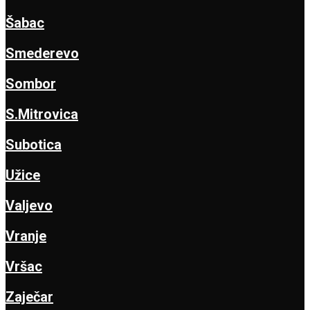
Šabac
Smederevo
Sombor
S.Mitrovica
Subotica
Užice
Valjevo
Vranje
Vršac
Zaječar