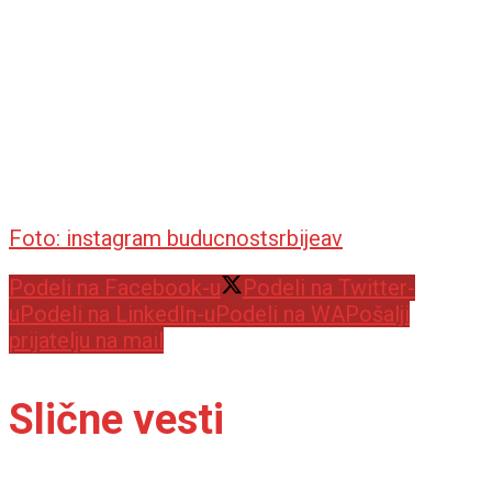
Foto: instagram buducnostsrbijeav
Podeli na Facebook-u
Podeli na Twitter-
u
Podeli na LinkedIn-u
Podeli na WA
Pošalji
prijatelju na mail
Slične vesti