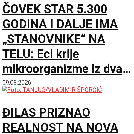
ČOVEK STAR 5.300
GODINA I DALJE IMA
„STANOVNIKE“ NA
TELU: Eci krije
mikroorganizme iz dva
potpuno različita sveta
09.08.2026
ĐILAS PRIZNAO
REALNOST NA NOVA