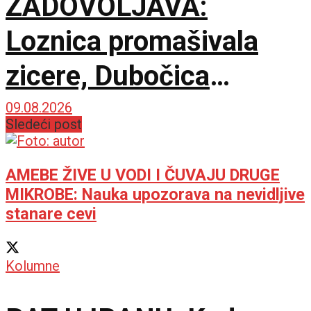
ZADOVOLJAVA:
Loznica promašivala
zicere, Dubočica
sačuvala nepobedivost
09.08.2026
Sledeći post
na otvaranju sezone!
AMEBE ŽIVE U VODI I ČUVAJU DRUGE
MIKROBE: Nauka upozorava na nevidljive
stanare cevi
Kolumne