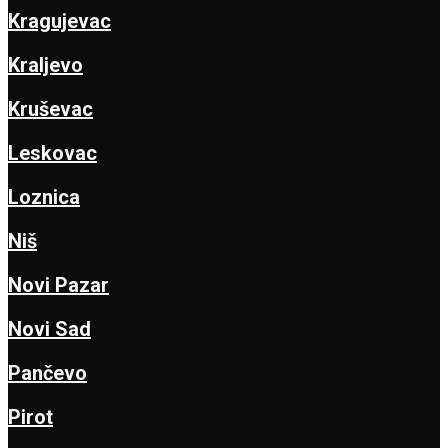
Kragujevac
Kraljevo
Kruševac
Leskovac
Loznica
Niš
Novi Pazar
Novi Sad
Pančevo
Pirot