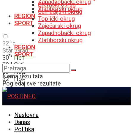
Zapadnobački okrug
Sremski okrug
Zlatiborski okrug
Šumadijski okrug
REGION
Toplički okrug
SPORT
Zaječarski okrug
Zapadnobački okrug
Zlatiborski okrug
32
°c
REGION
Stari Grad
SPORT
30
°
Пет
30
°
Суб
30
°
Нед
Nema rezultata
32
°
Пон
Pogledaj sve rezultate
Naslovna
Danas
Politika