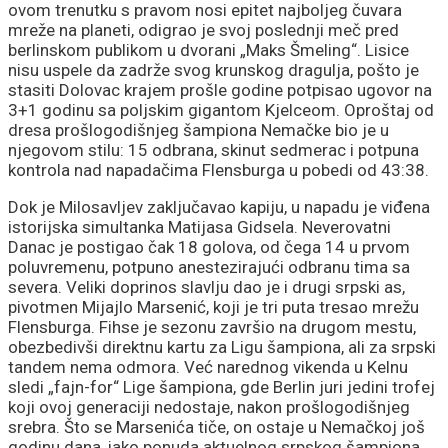
ovom trenutku s pravom nosi epitet najboljeg čuvara
mreže na planeti, odigrao je svoj poslednji meč pred
berlinskom publikom u dvorani „Maks Šmeling“. Lisice
nisu uspele da zadrže svog krunskog dragulja, pošto je
stasiti Dolovac krajem prošle godine potpisao ugovor na
3+1 godinu sa poljskim gigantom Kjelceom. Oproštaj od
dresa prošlogodišnjeg šampiona Nemačke bio je u
njegovom stilu: 15 odbrana, skinut sedmerac i potpuna
kontrola nad napadačima Flensburga u pobedi od 43:38.
Dok je Milosavljev zaključavao kapiju, u napadu je viđena
istorijska simultanka Matijasa Gidsela. Neverovatni
Danac je postigao čak 18 golova, od čega 14 u prvom
poluvremenu, potpuno anestezirajući odbranu tima sa
severa. Veliki doprinos slavlju dao je i drugi srpski as,
pivotmen Mijajlo Marsenić, koji je tri puta tresao mrežu
Flensburga. Fihse je sezonu završio na drugom mestu,
obezbedivši direktnu kartu za Ligu šampiona, ali za srpski
tandem nema odmora. Već narednog vikenda u Kelnu
sledi „fajn-for“ Lige šampiona, gde Berlin juri jedini trofej
koji ovoj generaciji nedostaje, nakon prošlogodišnjeg
srebra. Što se Marsenića tiče, on ostaje u Nemačkoj još
godinu dana, iako ponuda aktuelnog srpskog šampiona