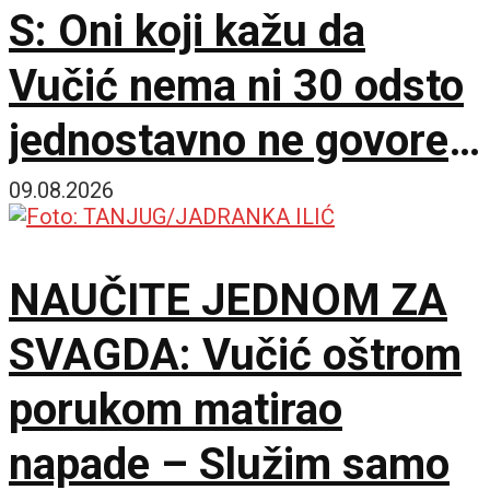
S: Oni koji kažu da
Vučić nema ni 30 odsto
jednostavno ne govore
istinu
09.08.2026
NAUČITE JEDNOM ZA
SVAGDA: Vučić oštrom
porukom matirao
napade – Služim samo