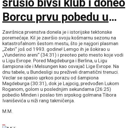
srušio bivši klub i doneo
Borcu prvu pobedu u
sezoni!
Završnica prvenstva donela je i istorijske tektonske
poremećaje. Kil je završio svoju košmarnu sezonu na
katastrofalnom šestom mestu, što je najgori plasman
„Zebri“ još od 1993. godine! Lemgo ih je šokirao u
„Vunderino areni“ (34:31) i preoteo peto mesto koje vodi
u Ligu Evrope. Pored Magdeburga i Berlina, u Ligu
šampiona ide i Melsungen kao osvajač Lige Evrope. Na
dnu tabele, u Bundesligi su preživeli dramatični trenuci.
Veclar se spasio uprkos porazu od šampiona
Magdeburga (30:31), dok je Lajpcig, predvođen Lukom
Roganom, golom u poslednjim sekundama (26:25)
pobedio Minden i poslao tim srpskog golmana Tibora
Ivaniševića u niži rang takmičenja.
M.M.