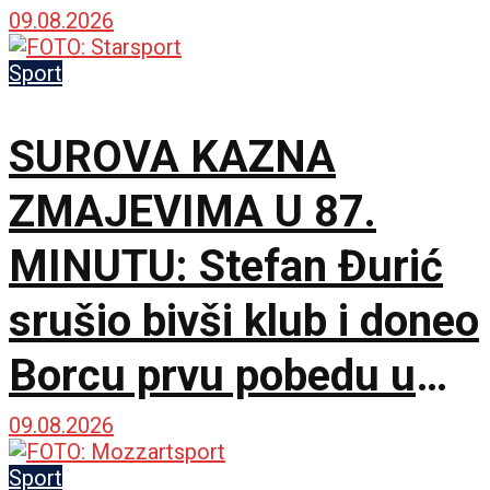
bedem, Pazarci
09.08.2026
promašivali u Ljutice
Sport
Bogdana!
SUROVA KAZNA
ZMAJEVIMA U 87.
MINUTU: Stefan Đurić
srušio bivši klub i doneo
Borcu prvu pobedu u
sezoni!
09.08.2026
Sport