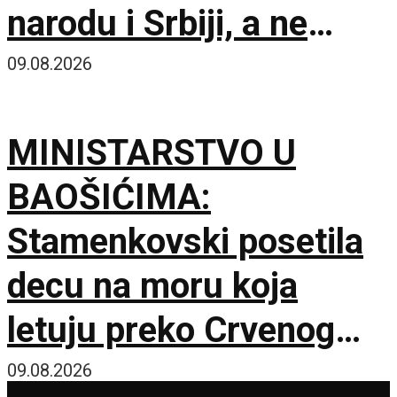
narodu i Srbiji, a ne
stranim silama
09.08.2026
MINISTARSTVO U
BAOŠIĆIMA:
Stamenkovski posetila
decu na moru koja
letuju preko Crvenog
krsta
09.08.2026