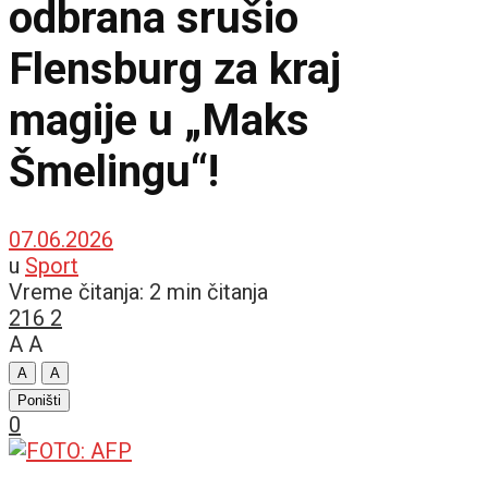
odbrana srušio
Flensburg za kraj
magije u „Maks
Šmelingu“!
07.06.2026
u
Sport
Vreme čitanja: 2 min čitanja
216
2
A
A
A
A
Poništi
0