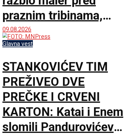
razbio maler pred
praznim tribinama,
Zemun pao na sparnom
09.08.2026
Čika Dači!
Glavna vest
STANKOVIĆEV TIM
PREŽIVEO DVE
PREČKE I CRVENI
KARTON: Katai i Enem
slomili Pandurovićev