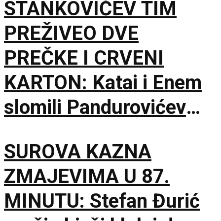
STANKOVIĆEV TIM
Čika Dači!
PREŽIVEO DVE
PREČKE I CRVENI
KARTON: Katai i Enem
slomili Pandurovićev
bedem, Pazarci
SUROVA KAZNA
promašivali u Ljutice
ZMAJEVIMA U 87.
Bogdana!
MINUTU: Stefan Đurić