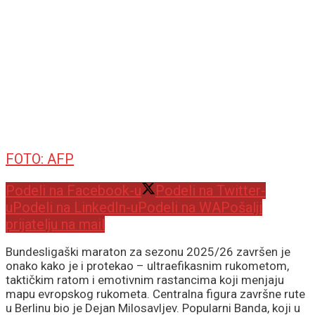
FOTO: AFP
Podeli na Facebook-u
Podeli na Twitter-
u
Podeli na LinkedIn-u
Podeli na WA
Pošalji
prijatelju na mail
Bundesligaški maraton za sezonu 2025/26 završen je
onako kako je i protekao – ultraefikasnim rukometom,
taktičkim ratom i emotivnim rastancima koji menjaju
mapu evropskog rukometa. Centralna figura završne rute
u Berlinu bio je Dejan Milosavljev. Popularni Banda, koji u