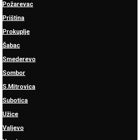
Požarevac
Priština
Prokuplje
Šabac
Smederevo
Sombor
S.Mitrovica
Subotica
Užice
Valjevo