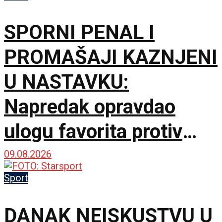
SPORNI PENAL I
PROMAŠAJI KAZNJENI
U NASTAVKU:
Napredak opravdao
ulogu favorita protiv
novajlije u prvenstvu!
09.08.2026
Sport
DANAK NEISKUSTVU U