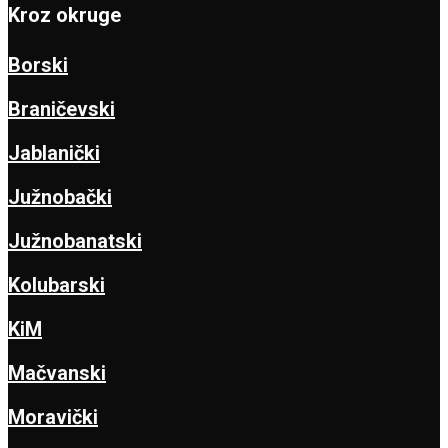
Kroz okruge
Borski
Braničevski
Jablanički
Južnobački
Južnobanatski
Kolubarski
KiM
Mačvanski
Moravički