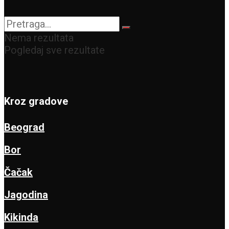
Nema rezultata
Pogledaj sve rezultate
Kroz gradove
Beograd
Bor
Čačak
Jagodina
Kikinda