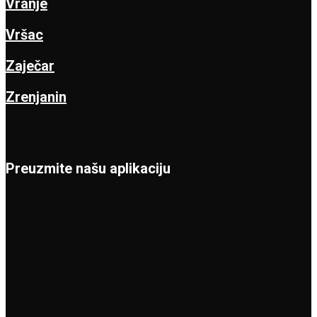
Vranje
Vršac
Zaječar
Zrenjanin
Preuzmite našu aplikaciju