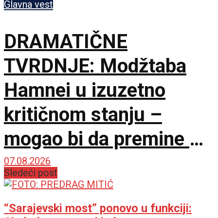
Glavna vest
DRAMATIČNE
TVRDNJE: Modžtaba
Hamnei u izuzetno
kritičnom stanju –
mogao bi da premine u
svakom trenutku
07.08.2026
Sledeći post
“Sarajevski most” ponovo u funkciji: