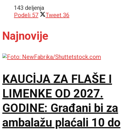
143 deljenja
Podeli
57
Tweet
36
Najnovije
KAUCİJA ZA FLAŠE I
LIMENKE OD 2027.
GODINE: Građani bi za
ambalažu plaćali 10 do