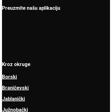
Preuzmite našu aplikaciju
Kroz okruge
Borski
Braničevski
Jablanički
Južnobački