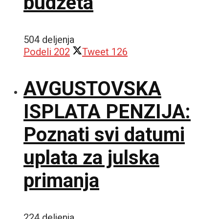
budžeta
504 deljenja
Podeli
202
Tweet
126
AVGUSTOVSKA
ISPLATA PENZIJA:
Poznati svi datumi
uplata za julska
primanja
224 deljenja