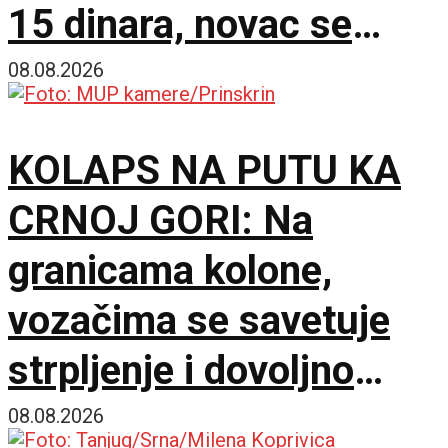
15 dinara, novac se
vraća nakon povratka
08.08.2026
KOLAPS NA PUTU KA
CRNOJ GORI: Na
granicama kolone,
vozačima se savetuje
strpljenje i dovoljno
vode
08.08.2026