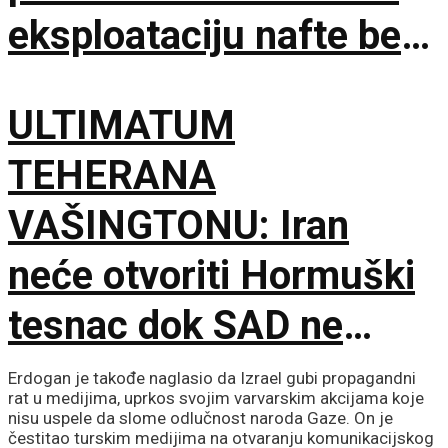
eksploataciju nafte bez
dozvole
ULTIMATUM
TEHERANA
VAŠINGTONU: Iran
neće otvoriti Hormuški
tesnac dok SAD ne
ispuni šest uslova
Erdogan je takođe naglasio da Izrael gubi propagandni
rat u medijima, uprkos svojim varvarskim akcijama koje
nisu uspele da slome odlučnost naroda Gaze. On je
čestitao turskim medijima na otvaranju komunikacijskog