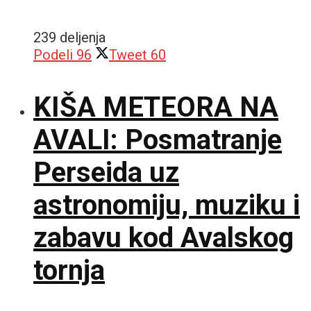
239 deljenja
Podeli
96
Tweet
60
KIŠA METEORA NA
AVALI: Posmatranje
Perseida uz
astronomiju, muziku i
zabavu kod Avalskog
tornja