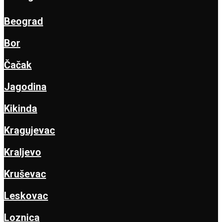
Beograd
Bor
Čačak
Jagodina
Kikinda
Kragujevac
Kraljevo
Kruševac
Leskovac
Loznica