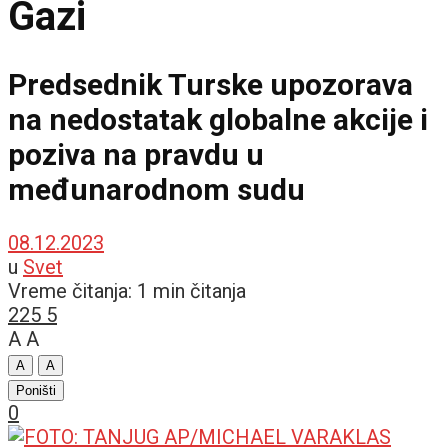
Gazi
Predsednik Turske upozorava
na nedostatak globalne akcije i
poziva na pravdu u
međunarodnom sudu
08.12.2023
u
Svet
Vreme čitanja: 1 min čitanja
225
5
A
A
A
A
Poništi
0