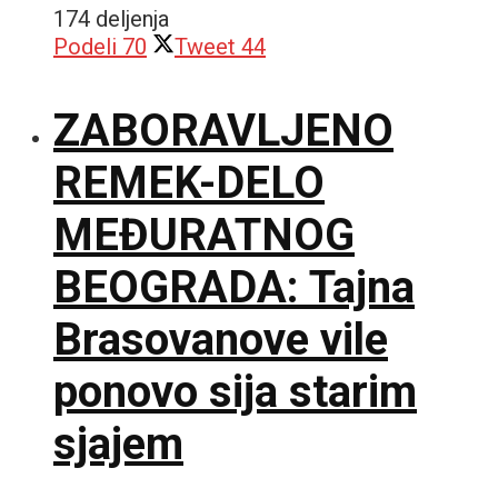
174 deljenja
Podeli
70
Tweet
44
ZABORAVLJENO
REMEK-DELO
MEĐURATNOG
BEOGRADA: Tajna
Brasovanove vile
ponovo sija starim
sjajem