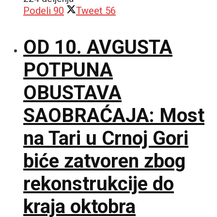
Podeli
90
Tweet
56
OD 10. AVGUSTA
POTPUNA
OBUSTAVA
SAOBRAĆAJA: Most
na Tari u Crnoj Gori
biće zatvoren zbog
rekonstrukcije do
kraja oktobra