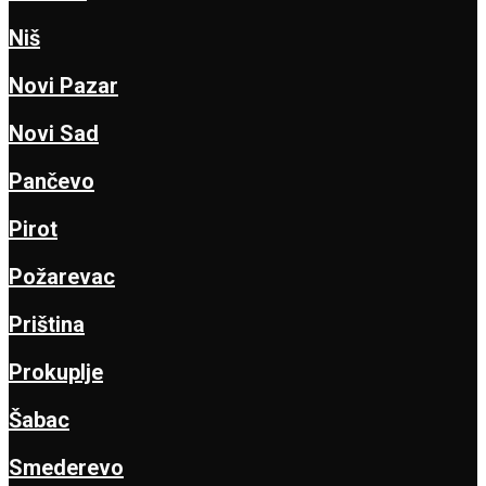
Niš
Novi Pazar
Novi Sad
Pančevo
Pirot
Požarevac
Priština
Prokuplje
Šabac
Smederevo