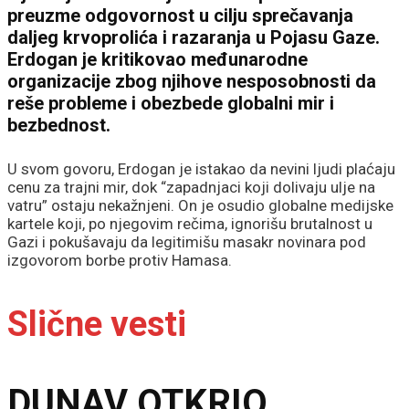
preuzme odgovornost u cilju sprečavanja
daljeg krvoprolića i razaranja u Pojasu Gaze.
Erdogan je kritikovao međunarodne
organizacije zbog njihove nesposobnosti da
reše probleme i obezbede globalni mir i
bezbednost.
U svom govoru, Erdogan je istakao da nevini ljudi plaćaju
cenu za trajni mir, dok “zapadnjaci koji dolivaju ulje na
vatru” ostaju nekažnjeni. On je osudio globalne medijske
kartele koji, po njegovim rečima, ignorišu brutalnost u
Gazi i pokušavaju da legitimišu masakr novinara pod
izgovorom borbe protiv Hamasa.
Slične vesti
DUNAV OTKRIO