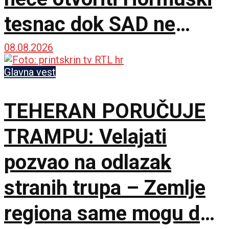
tesnac dok SAD ne
ispuni šest uslova
08.08.2026
Glavna vest
TEHERAN PORUČUJE
TRAMPU: Velajati
pozvao na odlazak
stranih trupa – Zemlje
regiona same mogu da