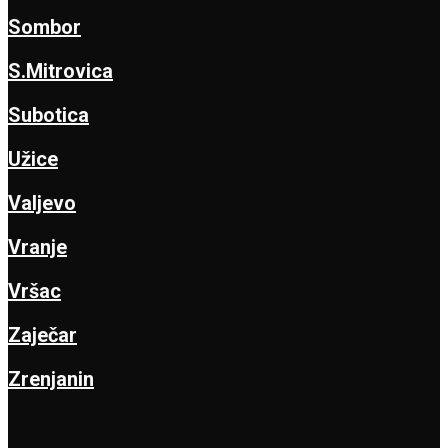
Sombor
S.Mitrovica
Subotica
Užice
Valjevo
Vranje
Vršac
Zaječar
Zrenjanin