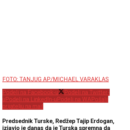
FOTO: TANJUG AP/MICHAEL VARAKLAS
Podeli na Facebook-u
Podeli na Twitter-
u
Podeli na LinkedIn-u
Podeli na WA
Pošalji
prijatelju na mail
Predsednik Turske, Redžep Tajip Erdogan,
izjavio je danas da je Turska spremna da