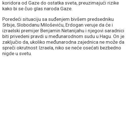
koridora od Gaze do ostatka sveta, preuzimajući rizike
kako bi se čuo glas naroda Gaze.
Poredeći situaciju sa suđenjem bivšem predsedniku
Srbije, Slobodanu Miloševiću, Erdogan veruje da će i
izraelski premijer Benjamin Netanijahu i njegovi saradnici
biti privedeni pravdi u međunarodnom sudu u Hagu. On je
zaključio da, ukoliko međunarodna zajednica ne može da
spreči okrutnost Izraela, niko se neće osećati bezbedno
nigde u svetu.