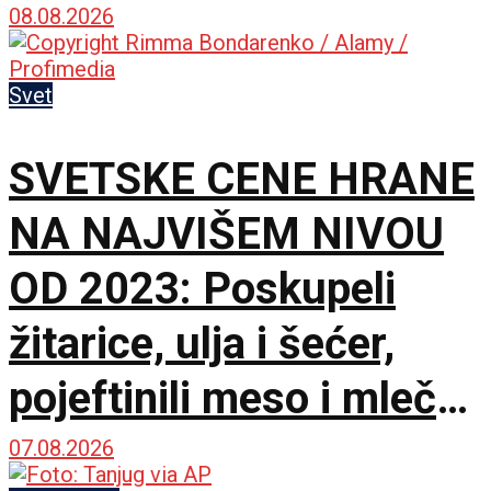
osiguraju bezbednost
08.08.2026
Svet
SVETSKE CENE HRANE
NA NAJVIŠEM NIVOU
OD 2023: Poskupeli
žitarice, ulja i šećer,
pojeftinili meso i mlečni
proizvodi
07.08.2026