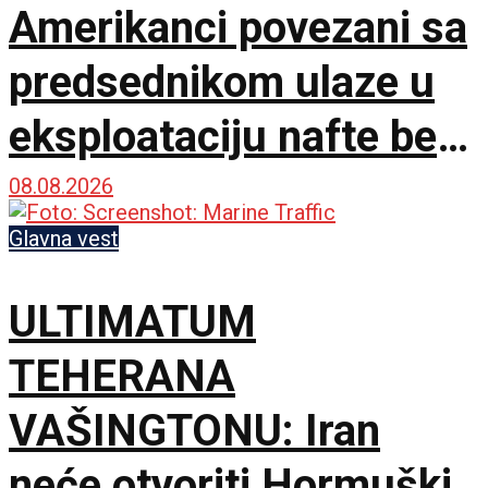
Amerikanci povezani sa
predsednikom ulaze u
eksploataciju nafte bez
dozvole
08.08.2026
Glavna vest
ULTIMATUM
TEHERANA
VAŠINGTONU: Iran
neće otvoriti Hormuški