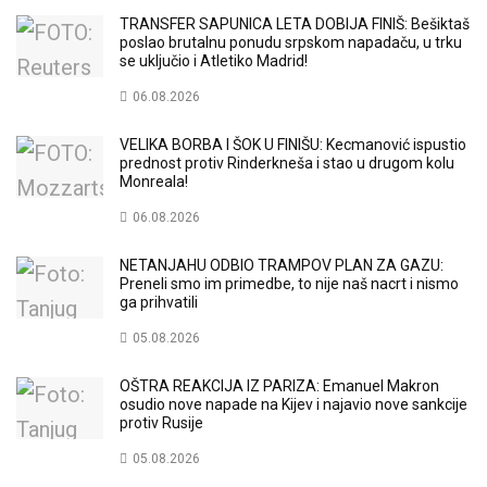
TRANSFER SAPUNICA LETA DOBIJA FINIŠ: Bešiktaš
poslao brutalnu ponudu srpskom napadaču, u trku
se uključio i Atletiko Madrid!
06.08.2026
VELIKA BORBA I ŠOK U FINIŠU: Kecmanović ispustio
prednost protiv Rinderkneša i stao u drugom kolu
Monreala!
06.08.2026
NETANJAHU ODBIO TRAMPOV PLAN ZA GAZU:
Preneli smo im primedbe, to nije naš nacrt i nismo
ga prihvatili
05.08.2026
OŠTRA REAKCIJA IZ PARIZA: Emanuel Makron
osudio nove napade na Kijev i najavio nove sankcije
protiv Rusije
05.08.2026