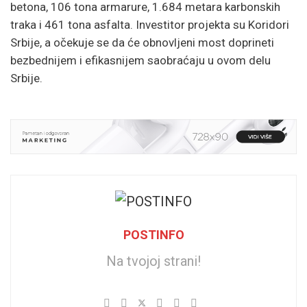
betona, 106 tona armarure, 1.684 metara karbonskih
traka i 461 tona asfalta. Investitor projekta su Koridori
Srbije, a očekuje se da će obnovljeni most doprineti
bezbednijem i efikasnijem saobraćaju u ovom delu
Srbije.
POSTINFO
Na tvojoj strani!