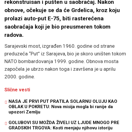
rekonstruisan i pušten u saobraćaj. Nakon
obnove, očekuje se da će Grdelica, kroz koju
prolazi auto-put E-75, biti rasterećena
saobraćaja koji je bio preusmeren tokom
radova.
Sarajevski most, izgrađen 1960. godine od strane
preduzeća “Put” iz Sarajeva, bio je skoro uništen tokom
NATO bombardovanja 1999. godine. Obnova mosta
započela je ubrzo nakon toga i završena je u aprilu
2000. godine.
Slične vesti
NASA JE PRVI PUT PRATILA SOLARNU OLUJU KAO
OBLAK U POKRETU: Nova misija mogla bi ranije da
upozori Zemlju
GOLUBOVI SU MOŽDA ŽIVELI UZ LJUDE MNOGO PRE
GRADSKIH TRGOVA: Kosti menjaju njihovu istoriju