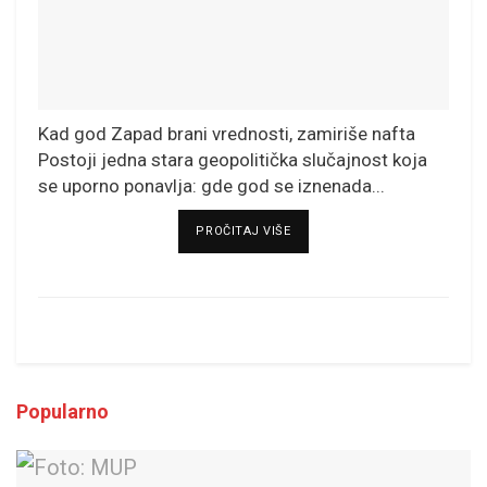
Kad god Zapad brani vrednosti, zamiriše nafta
Postoji jedna stara geopolitička slučajnost koja
se uporno ponavlja: gde god se iznenada...
DETAILS
PROČITAJ VIŠE
Popularno