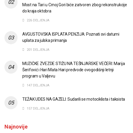
Most na Tari u Crnoj Gori biće zatvoren zbog rekonstrukcije
do kraja oktobra
226 DELJENJA
AVGUSTOVSKA ISPLATA PENZIJA: Poznati svi datumi
uplata za julska primanja
201 DELJENJA
MUZIČKE ZVEZDE STIŽU NA TEŠNJARSKE VEČERI: Marija
Šerifović i Hari Mata Hari predvode ovogodišnji letnji
program u Valjevu
147 DELJENJA
TEŽAK UDES NA GAZELI: Sudarili se motociklista i taksista
157 DELJENJA
Najnovije