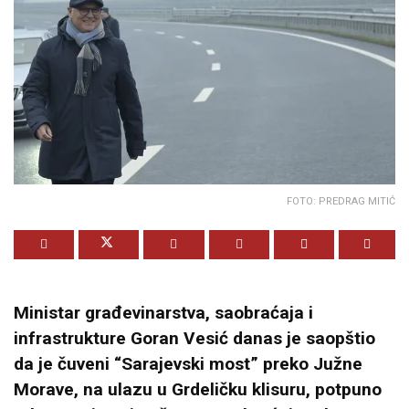
FOTO: PREDRAG MITIĆ
Ministar građevinarstva, saobraćaja i
infrastrukture Goran Vesić danas je saopštio
da je čuveni “Sarajevski most” preko Južne
Morave, na ulazu u Grdeličku klisuru, potpuno