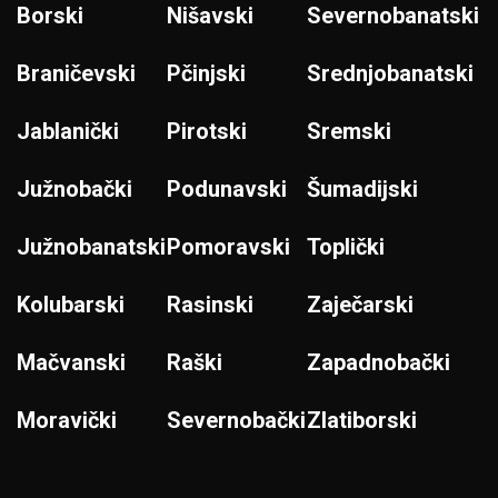
Borski
Nišavski
Severnobanatski
Braničevski
Pčinjski
Srednjobanatski
Jablanički
Pirotski
Sremski
Južnobački
Podunavski
Šumadijski
Južnobanatski
Pomoravski
Toplički
Kolubarski
Rasinski
Zaječarski
Mačvanski
Raški
Zapadnobački
Moravički
Severnobački
Zlatiborski