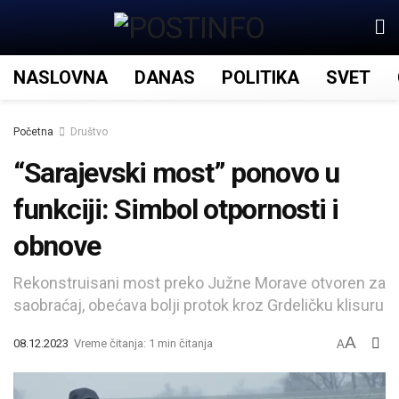
NASLOVNA
DANAS
POLITIKA
SVET
Početna
Društvo
“Sarajevski most” ponovo u
funkciji: Simbol otpornosti i
obnove
Rekonstruisani most preko Južne Morave otvoren za
saobraćaj, obećava bolji protok kroz Grdeličku klisuru
A
08.12.2023
Vreme čitanja: 1 min čitanja
A