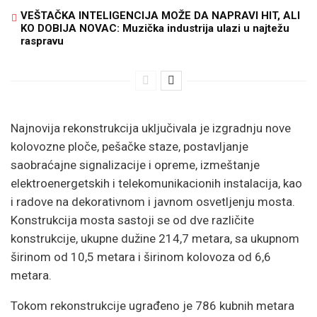
VEŠTAČKA INTELIGENCIJA MOŽE DA NAPRAVI HIT, ALI
KO DOBIJA NOVAC: Muzička industrija ulazi u najtežu
raspravu
Najnovija rekonstrukcija uključivala je izgradnju nove
kolovozne ploče, pešačke staze, postavljanje
saobraćajne signalizacije i opreme, izmeštanje
elektroenergetskih i telekomunikacionih instalacija, kao
i radove na dekorativnom i javnom osvetljenju mosta.
Konstrukcija mosta sastoji se od dve različite
konstrukcije, ukupne dužine 214,7 metara, sa ukupnom
širinom od 10,5 metara i širinom kolovoza od 6,6
metara.
Tokom rekonstrukcije ugrađeno je 786 kubnih metara