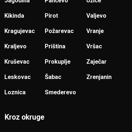
Jagodina
Pančevo
Užice
Kikinda
Pirot
Valjevo
Kragujevac
Požarevac
Vranje
Kraljevo
Priština
Vršac
Kruševac
Prokuplje
Zaječar
Leskovac
Šabac
Zrenjanin
Loznica
Smederevo
Kroz okruge