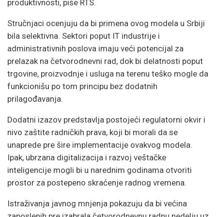
produktivnosti, piše RTS.
Stručnjaci ocenjuju da bi primena ovog modela u Srbiji
bila selektivna. Sektori poput IT industrije i
administrativnih poslova imaju veći potencijal za
prelazak na četvorodnevni rad, dok bi delatnosti poput
trgovine, proizvodnje i usluga na terenu teško mogle da
funkcionišu po tom principu bez dodatnih
prilagođavanja.
Dodatni izazov predstavlja postojeći regulatorni okvir i
nivo zaštite radničkih prava, koji bi morali da se
unaprede pre šire implementacije ovakvog modela.
Ipak, ubrzana digitalizacija i razvoj veštačke
inteligencije mogli bi u narednim godinama otvoriti
prostor za postepeno skraćenje radnog vremena.
Istraživanja javnog mnjenja pokazuju da bi većina
zaposlenih pre izabrala četvorodnevnu radnu nedelju uz