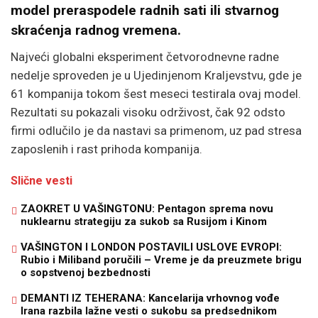
model preraspodele radnih sati ili stvarnog
skraćenja radnog vremena.
Najveći globalni eksperiment četvorodnevne radne
nedelje sproveden je u
Ujedinjenom Kraljevstvu
, gde je
61 kompanija tokom šest meseci testirala ovaj model.
Rezultati su pokazali visoku održivost, čak 92 odsto
firmi odlučilo je da nastavi sa primenom, uz pad stresa
zaposlenih i rast prihoda kompanija.
Slične vesti
ZAOKRET U VAŠINGTONU: Pentagon sprema novu
nuklearnu strategiju za sukob sa Rusijom i Kinom
VAŠINGTON I LONDON POSTAVILI USLOVE EVROPI:
Rubio i Miliband poručili – Vreme je da preuzmete brigu
o sopstvenoj bezbednosti
DEMANTI IZ TEHERANA: Kancelarija vrhovnog vođe
Irana razbila lažne vesti o sukobu sa predsednikom