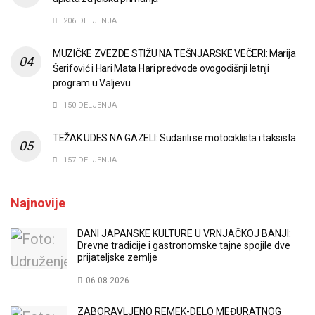
206 DELJENJA
MUZIČKE ZVEZDE STIŽU NA TEŠNJARSKE VEČERI: Marija
Šerifović i Hari Mata Hari predvode ovogodišnji letnji
program u Valjevu
150 DELJENJA
TEŽAK UDES NA GAZELI: Sudarili se motociklista i taksista
157 DELJENJA
Najnovije
DANI JAPANSKE KULTURE U VRNJAČKOJ BANJI:
Drevne tradicije i gastronomske tajne spojile dve
prijateljske zemlje
06.08.2026
ZABORAVLJENO REMEK-DELO MEĐURATNOG