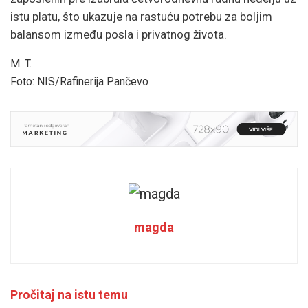
istu platu, što ukazuje na rastuću potrebu za boljim
balansom između posla i privatnog života.
M. T.
Foto: NIS/Rafinerija Pančevo
magda
Pročitaj na istu temu