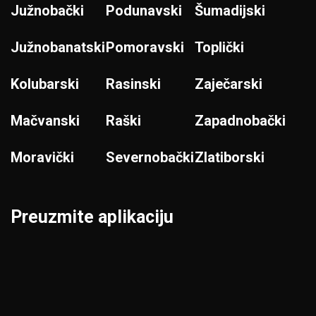
Južnobački
Podunavski
Šumadijski
Južnobanatski
Pomoravski
Toplički
Kolubarski
Rasinski
Zaječarski
Mačvanski
Raški
Zapadnobački
Moravički
Severnobački
Zlatiborski
Preuzmite aplikaciju