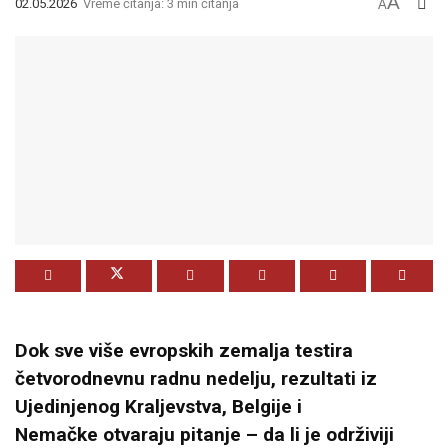
A
02.05.2026
Vreme čitanja: 3 min čitanja
A
Dok sve više evropskih zemalja testira
četvorodnevnu radnu nedelju, rezultati iz
Ujedinjenog Kraljevstva
,
Belgije
i
Nemačke
otvaraju pitanje – da li je održiviji