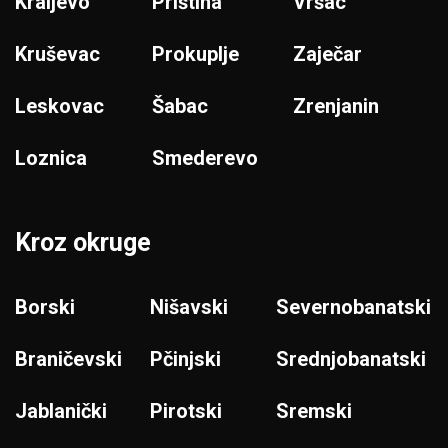
Kraljevo
Priština
Vršac
Kruševac
Prokuplje
Zaječar
Leskovac
Šabac
Zrenjanin
Loznica
Smederevo
Kroz okruge
Borski
Nišavski
Severnobanatski
Braničevski
Pčinjski
Srednjobanatski
Jablanički
Pirotski
Sremski