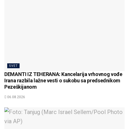
SVET
DEMANTI IZ TEHERANA: Kancelarija vrhovnog vođe
Irana razbila lažne vesti o sukobu sa predsednikom
Pezeškijanom
06.08.2026