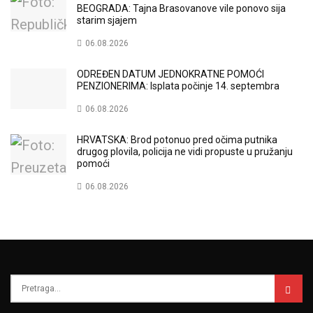
BEOGRADA: Tajna Brasovanove vile ponovo sija
starim sjajem
06.08.2026
ODREĐEN DATUM JEDNOKRATNE POMOĆI
PENZIONERIMA: Isplata počinje 14. septembra
06.08.2026
HRVATSKA: Brod potonuo pred očima putnika
drugog plovila, policija ne vidi propuste u pružanju
pomoći
06.08.2026