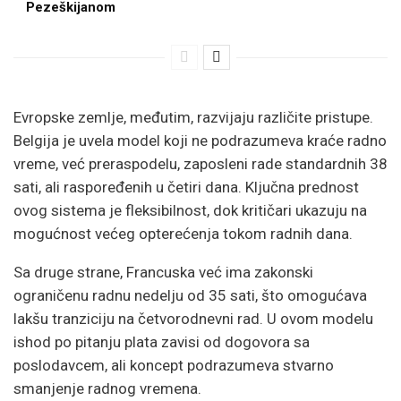
Pezeškijanom
Evropske zemlje, međutim, razvijaju različite pristupe.
Belgija
je uvela model koji ne podrazumeva kraće radno
vreme, već preraspodelu, zaposleni rade standardnih 38
sati, ali raspoređenih u četiri dana. Ključna prednost
ovog sistema je fleksibilnost, dok kritičari ukazuju na
mogućnost većeg opterećenja tokom radnih dana.
Sa druge strane,
Francuska
već ima zakonski
ograničenu radnu nedelju od 35 sati, što omogućava
lakšu tranziciju na četvorodnevni rad. U ovom modelu
ishod po pitanju plata zavisi od dogovora sa
poslodavcem, ali koncept podrazumeva stvarno
smanjenje radnog vremena.