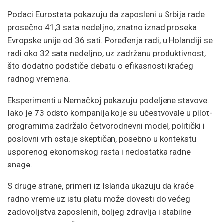
Podaci
Eurostata
pokazuju da zaposleni u
Srbija
rade
prosečno 41,3 sata nedeljno, znatno iznad proseka
Evropske unije od 36 sati. Poređenja radi, u
Holandiji
se
radi oko 32 sata nedeljno, uz zadržanu produktivnost,
što dodatno podstiče debatu o efikasnosti kraćeg
radnog vremena.
Eksperimenti u
Nemačkoj
pokazuju podeljene stavove.
Iako je 73 odsto kompanija koje su učestvovale u pilot-
programima zadržalo četvorodnevni model, politički i
poslovni vrh ostaje skeptičan, posebno u kontekstu
usporenog ekonomskog rasta i nedostatka radne
snage.
S druge strane, primeri iz
Islanda
ukazuju da kraće
radno vreme uz istu platu može dovesti do većeg
zadovoljstva zaposlenih, boljeg zdravlja i stabilne