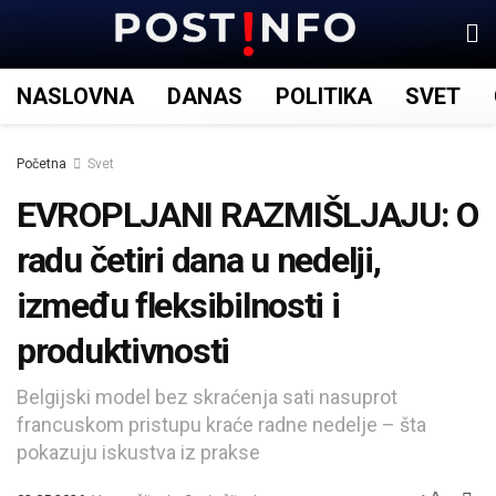
NASLOVNA
DANAS
POLITIKA
SVET
Početna
Svet
EVROPLJANI RAZMIŠLJAJU: O
radu četiri dana u nedelji,
između fleksibilnosti i
produktivnosti
Belgijski model bez skraćenja sati nasuprot
francuskom pristupu kraće radne nedelje – šta
pokazuju iskustva iz prakse