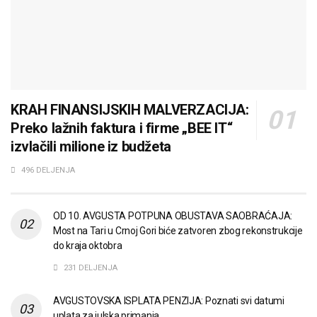
KRAH FINANSIJSKIH MALVERZACIJA:
Preko lažnih faktura i firme „BEE IT“
izvlačili milione iz budžeta
496 DELJENJA
OD 10. AVGUSTA POTPUNA OBUSTAVA SAOBRAĆAJA:
Most na Tari u Crnoj Gori biće zatvoren zbog rekonstrukcije
do kraja oktobra
231 DELJENJA
AVGUSTOVSKA ISPLATA PENZIJA: Poznati svi datumi
uplata za julska primanja