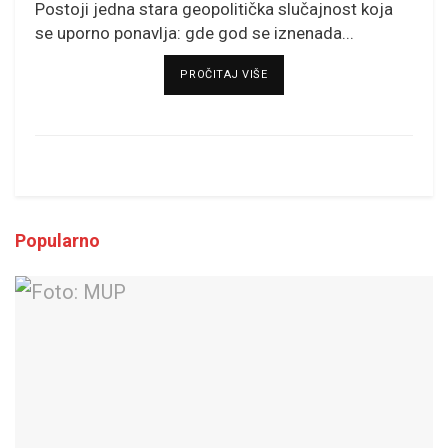
Postoji jedna stara geopolitička slučajnost koja
se uporno ponavlja: gde god se iznenada...
DETAILS
PROČITAJ VIŠE
Popularno