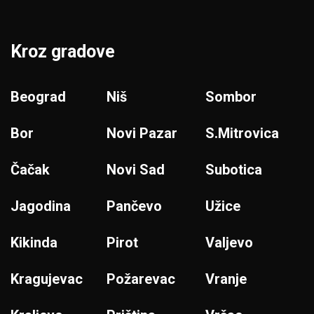
Kroz gradove
Beograd
Niš
Sombor
Bor
Novi Pazar
S.Mitrovica
Čačak
Novi Sad
Subotica
Jagodina
Pančevo
Užice
Kikinda
Pirot
Valjevo
Kragujevac
Požarevac
Vranje