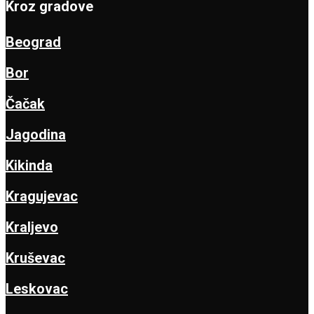
Kroz gradove
Beograd
Bor
Čačak
Jagodina
Kikinda
Kragujevac
Kraljevo
Kruševac
Leskovac