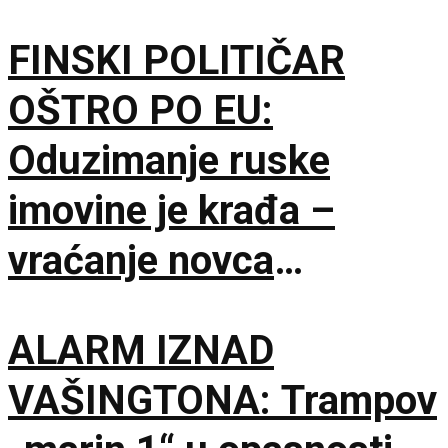
svakom trenutku
FINSKI POLITIČAR
OŠTRO PO EU:
Oduzimanje ruske
imovine je krađa –
vraćanje novca
omogućilo bi mir u
ALARM IZNAD
Ukrajini
VAŠINGTONA: Trampov