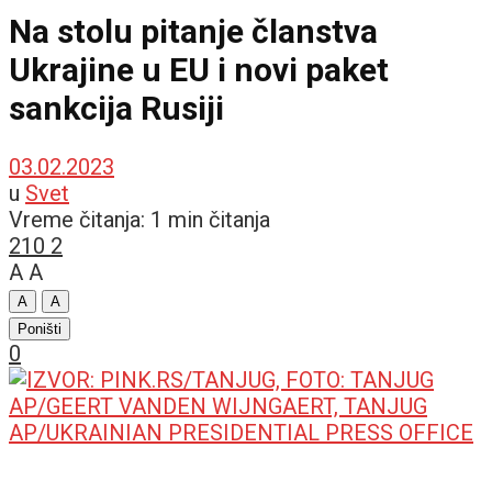
Na stolu pitanje članstva
Ukrajine u EU i novi paket
sankcija Rusiji
03.02.2023
u
Svet
Vreme čitanja: 1 min čitanja
210
2
A
A
A
A
Poništi
0