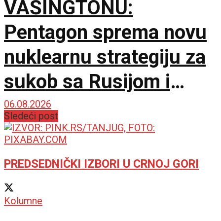
VAŠINGTONU:
Pentagon sprema novu
nuklearnu strategiju za
sukob sa Rusijom i
Kinom
06.08.2026
Sledeći post
PREDSEDNIČKI IZBORI U CRNOJ GORI
Kolumne