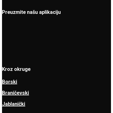
Preuzmite našu aplikaciju
Kroz okruge
Borski
Braničevski
Jablanički