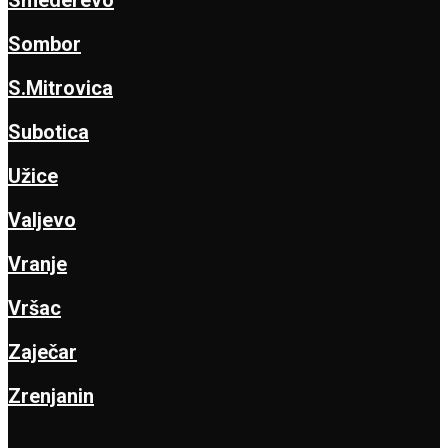
Sombor
S.Mitrovica
Subotica
Užice
Valjevo
Vranje
Vršac
Zaječar
Zrenjanin