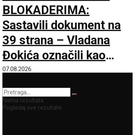
BLOKADERIMA:
Sastavili dokument na
39 strana – Vladana
Đokića označili kao
visokorizičnog
07.08.2026
Nema rezultata
Pogledaj sve rezultate