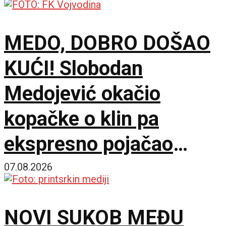
MEDO, DOBRO DOŠAO
KUĆI! Slobodan
Medojević okačio
kopačke o klin pa
ekspresno pojačao
stručni štab Vojvodine!
07.08.2026
NOVI SUKOB MEĐU