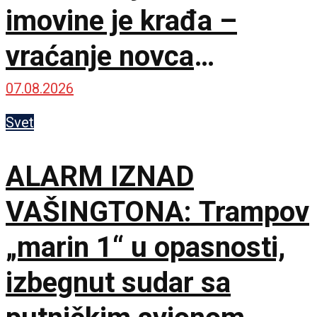
imovine je krađa –
vraćanje novca
omogućilo bi mir u
07.08.2026
Ukrajini
Svet
ALARM IZNAD
VAŠINGTONA: Trampov
„marin 1“ u opasnosti,
izbegnut sudar sa