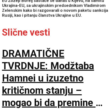
EU Žozep Borelj sastaće se danas u Kijevu, na samitu
Ukrajina-EU, sa ukrajinskim predsednikom Vladimirom
Zelenskim kako bi razgovarali o novom paketu sankcija
Rusiji, kao i pitanju članstva Ukrajine u EU.
Slične vesti
DRAMATIČNE
TVRDNJE: Modžtaba
Hamnei u izuzetno
kritičnom stanju –
mogao bi da premine u