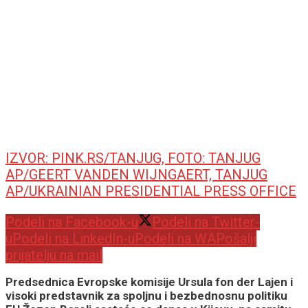
IZVOR: PINK.RS/TANJUG, FOTO: TANJUG
AP/GEERT VANDEN WIJNGAERT, TANJUG
AP/UKRAINIAN PRESIDENTIAL PRESS OFFICE
Podeli na Facebook-u
Podeli na Twitter-
u
Podeli na LinkedIn-u
Podeli na WA
Pošalji
prijatelju na mail
Predsednica Evropske komisije Ursula fon der Lajen i
visoki predstavnik za spoljnu i bezbednosnu politiku