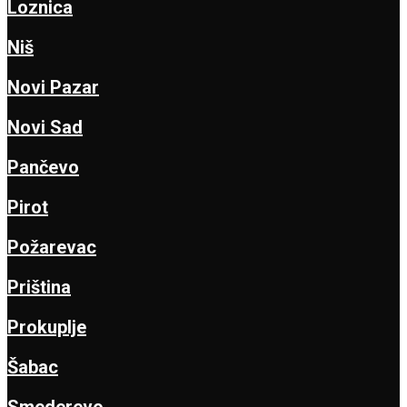
Loznica
Niš
Novi Pazar
Novi Sad
Pančevo
Pirot
Požarevac
Priština
Prokuplje
Šabac
Smederevo