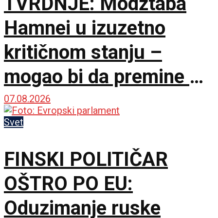
TVRDNJE: Modžtaba
Hamnei u izuzetno
kritičnom stanju –
mogao bi da premine u
svakom trenutku
07.08.2026
Svet
FINSKI POLITIČAR
OŠTRO PO EU:
Oduzimanje ruske