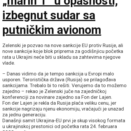
„marin 1“ u opasnosti,
izbegnut sudar sa
putničkim avionom
Zelenski je pozvao na nove sankcije EU protiv Rusije, ali
nove sankcije koje blok priprema za godišnjicu početka
rata u Ukrajini neće biti u skladu sa zahtevima njegove
vlade.
– Danas vidimo da je tempo sankcija u Evropi malo
usporen. Teroristička država (Rusija) se prilagođava
sankcijama. Trebalo bi to rešiti. Verujemo da to možemo
zajedno – rekao je Zelenski juče na zajedničkoj
konferenciji za novinare zajedno sa Fon der Lajen.
Fon der Lajen je rekla da Rusija plaća veliku cenu, jer
sankcije nagrizaju njenu ekonomiju, vraćajući je unazad
za jednu generaciju.
Današnji samit Ukrajina-EU prvi je skup visokog formata
u ukrajinskoj prestonici od početka rata 24. februara