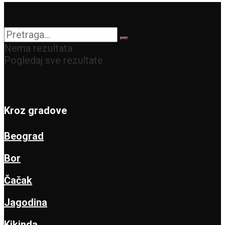
Nema rezultata
Pogledaj sve rezultate
Kroz gradove
Beograd
Bor
Čačak
Jagodina
Kikinda