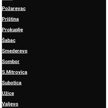
Požarevac
Priština
Prokuplje
Šabac
Smederevo
Sombor
S.Mitrovica
Subotica
Užice
Valjevo