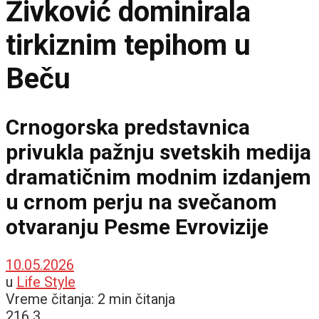
Živković dominirala
tirkiznim tepihom u
Beču
Crnogorska predstavnica
privukla pažnju svetskih medija
dramatičnim modnim izdanjem
u crnom perju na svečanom
otvaranju Pesme Evrovizije
10.05.2026
u
Life Style
Vreme čitanja: 2 min čitanja
216
3