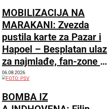
MOBILIZACIJA NA
MARAKANI: Zvezda
pustila karte za Pazar i
Hapoel – Besplatan ulaz
za najmlađe, fan-zone i
besplatna karta za
06.08.2026
humanost!
BOMBA IZ