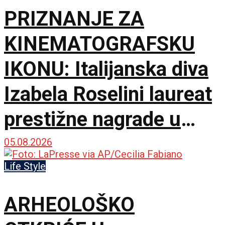
PRIZNANJE ZA
KINEMATOGRAFSKU
IKONU: Italijanska diva
Izabela Roselini laureat
prestižne nagrade u
Švajcarskoj
05.08.2026
Life Style
ARHEOLOŠKO