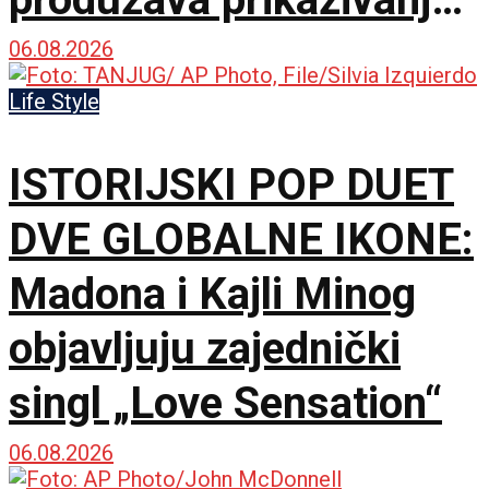
u IMAX dvorani
06.08.2026
Life Style
ISTORIJSKI POP DUET
DVE GLOBALNE IKONE:
Madona i Kajli Minog
objavljuju zajednički
singl „Love Sensation“
06.08.2026