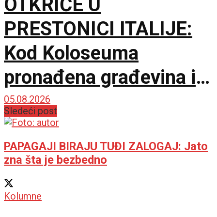
OTKRIĆE U
PRESTONICI ITALIJE:
Kod Koloseuma
pronađena građevina iz
drugog veka sa
05.08.2026
Sledeći post
mozaicima i freskama
PAPAGAJI BIRAJU TUĐI ZALOGAJ: Jato
zna šta je bezbedno
Kolumne