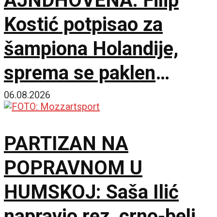
AJNDHOVENA: Filip
Kostić potpisao za
šampiona Holandije,
sprema se paklen
tandem na krilnim
06.08.2026
pozicijama!
PARTIZAN NA
POPRAVNOM U
HUMSKOJ: Saša Ilić
napravio rez, crno-beli