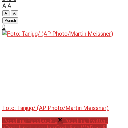
A
A
A
A
Poništi
0
Foto: Tanjug/ (AP Photo/Martin Meissner)
Podeli na Facebook-u
Podeli na Twitter-
u
Podeli na LinkedIn-u
Podeli na WA
Pošalji