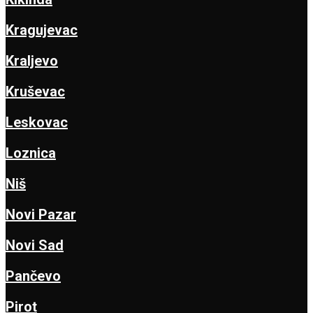
Kragujevac
Kraljevo
Kruševac
Leskovac
Loznica
Niš
Novi Pazar
Novi Sad
Pančevo
Pirot