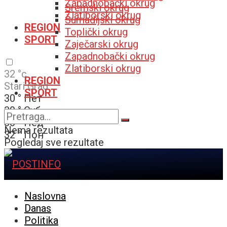
Zapadnobački okrug
Sremski okrug
Zlatiborski okrug
Šumadijski okrug
REGION
Toplički okrug
SPORT
Zaječarski okrug
Zapadnobački okrug
Zlatiborski okrug
32
°c
REGION
Stari Grad
SPORT
30
°
Пет
30
°
Суб
30
°
Нед
Nema rezultata
32
°
Пон
Pogledaj sve rezultate
Naslovna
Danas
Politika