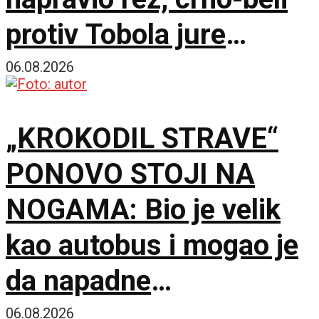
protiv Tobola jure
750.000 evra i
06.08.2026
španskog giganta!
„KROKODIL STRAVE“
PONOVO STOJI NA
NOGAMA: Bio je velik
kao autobus i mogao je
da napadne
dinosauruse
06.08.2026