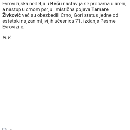
Evrovizijska nedelja u
Beču
nastavlja se probama u areni,
a nastup u crnom perju i mistična pojava
Tamare
Živković
već su obezbedili Crnoj Gori status jedne od
estetski najzanimljivijih učesnica 71. izdanja Pesme
Evrovizije.
N.V.