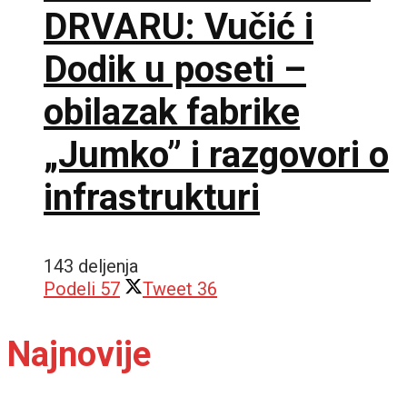
DRVARU: Vučić i
Dodik u poseti –
obilazak fabrike
„Jumko” i razgovori o
infrastrukturi
143 deljenja
Podeli
57
Tweet
36
Najnovije