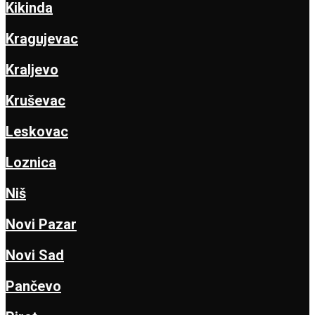
Kikinda
Kragujevac
Kraljevo
Kruševac
Leskovac
Loznica
Niš
Novi Pazar
Novi Sad
Pančevo