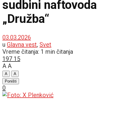
sudbini naftovoda
„Družba“
03.03.2026
u
Glavna vest
,
Svet
Vreme čitanja: 1 min čitanja
197
15
A
A
A
A
Poništi
0