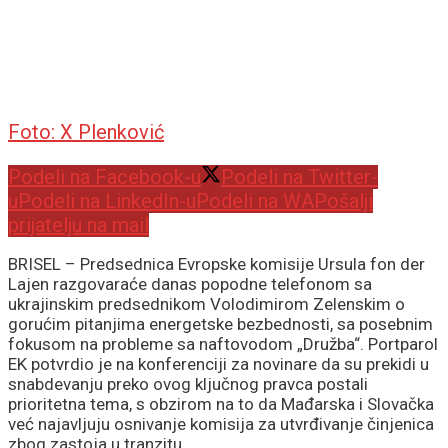
Foto: X Plenković
Podeli na Facebook-u
Podeli na Twitter-
u
Podeli na LinkedIn-u
Podeli na WA
Pošalji
prijatelju na mail
BRISEL – Predsednica Evropske komisije Ursula fon der
Lajen razgovaraće danas popodne telefonom sa
ukrajinskim predsednikom Volodimirom Zelenskim o
gorućim pitanjima energetske bezbednosti, sa posebnim
fokusom na probleme sa naftovodom „Družba“. Portparol
EK potvrdio je na konferenciji za novinare da su prekidi u
snabdevanju preko ovog ključnog pravca postali
prioritetna tema, s obzirom na to da Mađarska i Slovačka
već najavljuju osnivanje komisija za utvrđivanje činjenica
zbog zastoja u tranzitu.