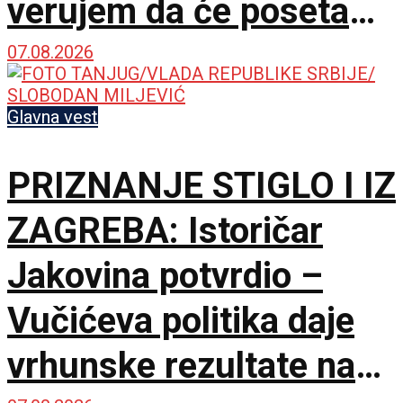
verujem da će poseta
doprineti razvoju
07.08.2026
odnosa
Glavna vest
PRIZNANJE STIGLO I IZ
ZAGREBA: Istoričar
Jakovina potvrdio –
Vučićeva politika daje
vrhunske rezultate na