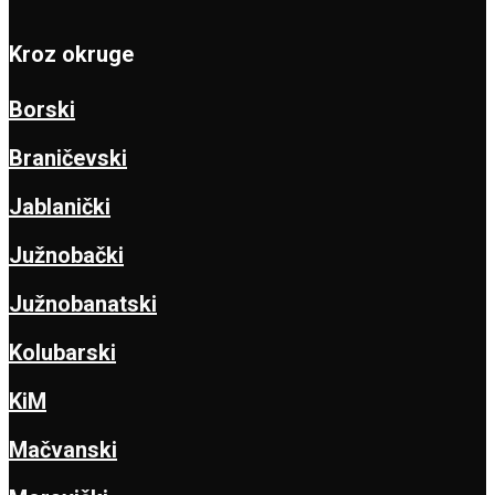
Kroz okruge
Borski
Braničevski
Jablanički
Južnobački
Južnobanatski
Kolubarski
KiM
Mačvanski