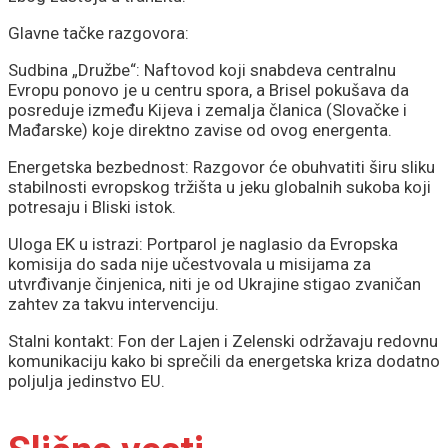
Glavne tačke razgovora:
Sudbina „Družbe“: Naftovod koji snabdeva centralnu
Evropu ponovo je u centru spora, a Brisel pokušava da
posreduje između Kijeva i zemalja članica (Slovačke i
Mađarske) koje direktno zavise od ovog energenta.
Energetska bezbednost: Razgovor će obuhvatiti širu sliku
stabilnosti evropskog tržišta u jeku globalnih sukoba koji
potresaju i Bliski istok.
Uloga EK u istrazi: Portparol je naglasio da Evropska
komisija do sada nije učestvovala u misijama za
utvrđivanje činjenica, niti je od Ukrajine stigao zvaničan
zahtev za takvu intervenciju.
Stalni kontakt: Fon der Lajen i Zelenski održavaju redovnu
komunikaciju kako bi sprečili da energetska kriza dodatno
poljulja jedinstvo EU.