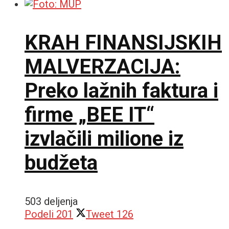
KRAH FINANSIJSKIH
MALVERZACIJA:
Preko lažnih faktura i
firme „BEE IT“
izvlačili milione iz
budžeta
503 deljenja
Podeli
201
Tweet
126