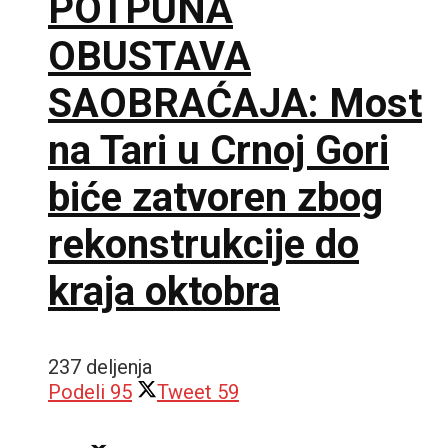
POTPUNA
OBUSTAVA
SAOBRAĆAJA: Most
na Tari u Crnoj Gori
biće zatvoren zbog
rekonstrukcije do
kraja oktobra
237 deljenja
Podeli
95
Tweet
59