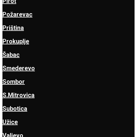
Pirot
Požarevac
Priština
Prokuplje
Šabac
Smederevo
Sombor
S.Mitrovica
Subotica
Užice
Valjevo