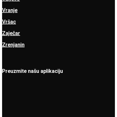
Vranje
Vršac
Zaječar
Zrenjanin
Preuzmite našu aplikaciju