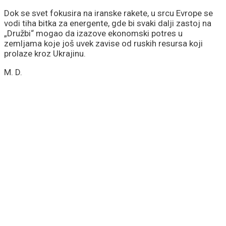
međunarodnoj sceni
Dok se svet fokusira na iranske rakete, u srcu Evrope se
vodi tiha bitka za energente, gde bi svaki dalji zastoj na
„Družbi“ mogao da izazove ekonomski potres u
zemljama koje još uvek zavise od ruskih resursa koji
prolaze kroz Ukrajinu.
M. D.