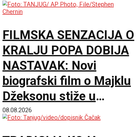
FILMSKA SENZACIJA O
KRALJU POPA DOBIJA
NASTAVAK: Novi
biografski film o Majklu
Džeksonu stiže u
bioskope
08.08.2026