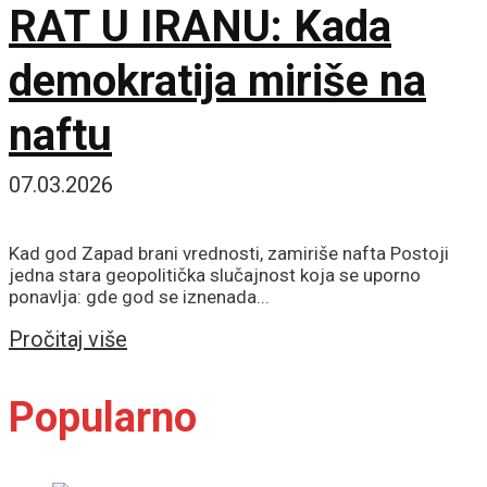
RAT U IRANU: Kada
demokratija miriše na
naftu
07.03.2026
Kad god Zapad brani vrednosti, zamiriše nafta Postoji
jedna stara geopolitička slučajnost koja se uporno
ponavlja: gde god se iznenada...
Details
Pročitaj više
Popularno