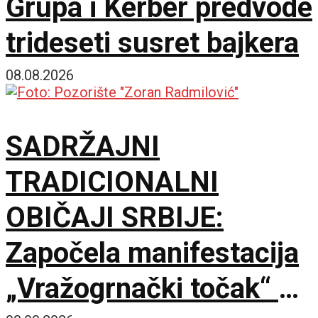
Grupa i Kerber predvode
trideseti susret bajkera
08.08.2026
SADRŽAJNI
TRADICIONALNI
OBIČAJI SRBIJE:
Započela manifestacija
„Vražogrnački točak“ u