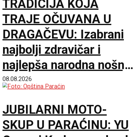
TRADICIJA KOJA
TRAJE OČUVANA U
DRAGAČEVU: Izabrani
najbolji zdravičar i
najlepša narodna nošnja
na 65. Saboru trubača
08.08.2026
JUBILARNI MOTO-
SKUP U PARAĆINU: YU