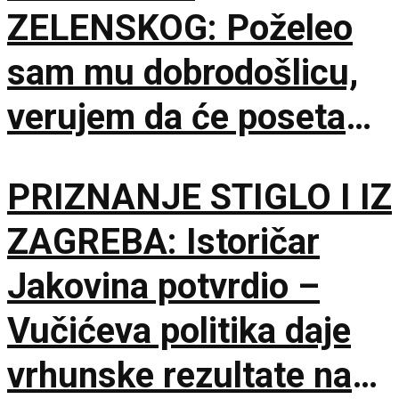
ZELENSKOG: Poželeo
sam mu dobrodošlicu,
verujem da će poseta
doprineti razvoju
PRIZNANJE STIGLO I IZ
odnosa
ZAGREBA: Istoričar
Jakovina potvrdio –
Vučićeva politika daje
vrhunske rezultate na