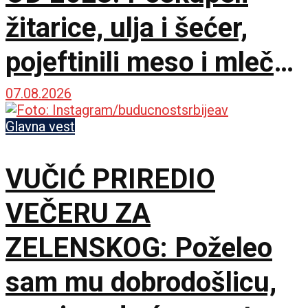
žitarice, ulja i šećer,
pojeftinili meso i mlečni
proizvodi
07.08.2026
Glavna vest
VUČIĆ PRIREDIO
VEČERU ZA
ZELENSKOG: Poželeo
sam mu dobrodošlicu,