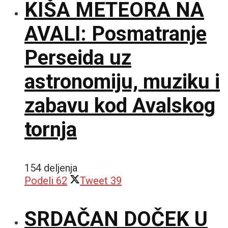
KIŠA METEORA NA
AVALI: Posmatranje
Perseida uz
astronomiju, muziku i
zabavu kod Avalskog
tornja
154 deljenja
Podeli
62
Tweet
39
SRDAČAN DOČEK U