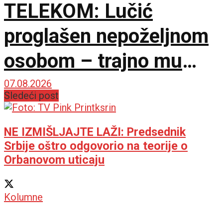
TELEKOM: Lučić
proglašen nepoželjnom
osobom – trajno mu
zabranjen ulazak na
07.08.2026
Sledeći post
KiM
NE IZMIŠLJAJTE LAŽI: Predsednik
Srbije oštro odgovorio na teorije o
Orbanovom uticaju
Kolumne