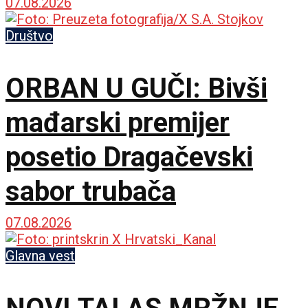
međunarodnoj sceni
07.08.2026
Društvo
ORBAN U GUČI: Bivši
mađarski premijer
posetio Dragačevski
sabor trubača
07.08.2026
Glavna vest