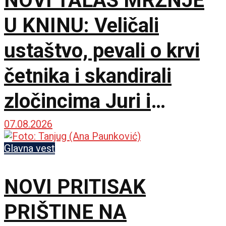
NOVI TALAS MRŽNJE
U KNINU: Veličali
ustaštvo, pevali o krvi
četnika i skandirali
zločincima Juri i
Bobanu
07.08.2026
Glavna vest
NOVI PRITISAK
PRIŠTINE NA