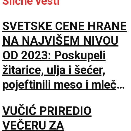
Slične vesti
SVETSKE CENE HRANE
NA NAJVIŠEM NIVOU
OD 2023: Poskupeli
žitarice, ulja i šećer,
pojeftinili meso i mlečni
proizvodi
VUČIĆ PRIREDIO
VEČERU ZA