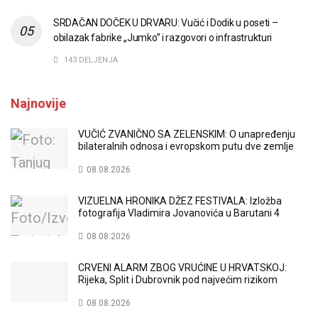
SRDAČAN DOČEK U DRVARU: Vučić i Dodik u poseti –
obilazak fabrike „Jumko” i razgovori o infrastrukturi
143 DELJENJA
Najnovije
VUČIĆ ZVANIČNO SA ZELENSKIM: O unapređenju
bilateralnih odnosa i evropskom putu dve zemlje
08.08.2026
VIZUELNA HRONIKA DŽEZ FESTIVALA: Izložba
fotografija Vladimira Jovanovića u Barutani 4
08.08.2026
CRVENI ALARM ZBOG VRUĆINE U HRVATSKOJ:
Rijeka, Split i Dubrovnik pod najvećim rizikom
08.08.2026