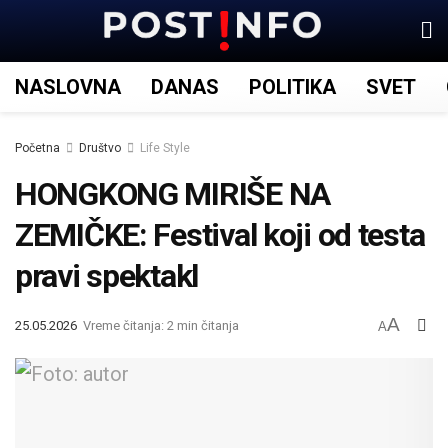
NASLOVNA
DANAS
POLITIKA
SVET
Početna
Društvo
Life Style
HONGKONG MIRIŠE NA
ZEMIČKE: Festival koji od testa
pravi spektakl
A
25.05.2026
Vreme čitanja: 2 min čitanja
A