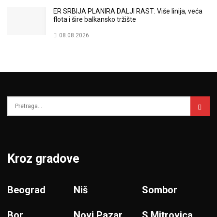
ER SRBIJA PLANIRA DALJI RAST: Više linija, veća
flota i šire balkansko tržište
08.08.2026
Kroz gradove
Beograd
Niš
Sombor
Bor
Novi Pazar
S.Mitrovica