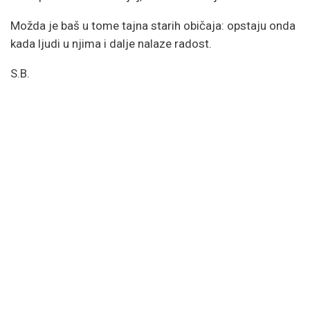
Možda je baš u tome tajna starih običaja: opstaju onda
kada ljudi u njima i dalje nalaze radost.
S.B.