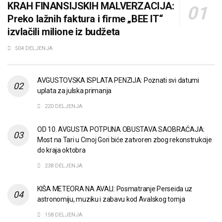
KRAH FINANSIJSKIH MALVERZACIJA:
Preko lažnih faktura i firme „BEE IT“
izvlačili milione iz budžeta
504 DELJENJA
AVGUSTOVSKA ISPLATA PENZIJA: Poznati svi datumi
uplata za julska primanja
220 DELJENJA
OD 10. AVGUSTA POTPUNA OBUSTAVA SAOBRAĆAJA:
Most na Tari u Crnoj Gori biće zatvoren zbog rekonstrukcije
do kraja oktobra
238 DELJENJA
KIŠA METEORA NA AVALI: Posmatranje Perseida uz
astronomiju, muziku i zabavu kod Avalskog tornja
158 DELJENJA