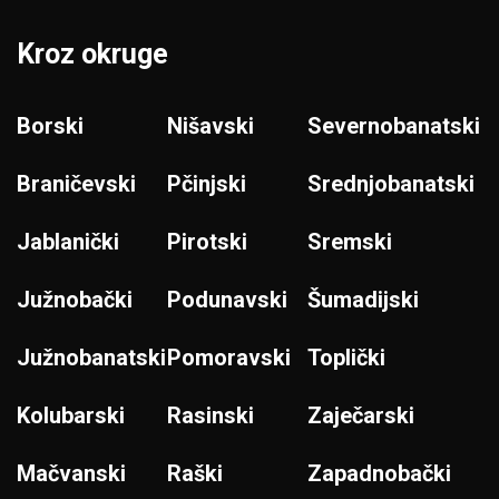
Kroz okruge
Borski
Nišavski
Severnobanatski
Braničevski
Pčinjski
Srednjobanatski
Jablanički
Pirotski
Sremski
Južnobački
Podunavski
Šumadijski
Južnobanatski
Pomoravski
Toplički
Kolubarski
Rasinski
Zaječarski
Mačvanski
Raški
Zapadnobački