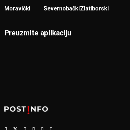
Moravički
Severnobački
Zlatiborski
Preuzmite aplikaciju