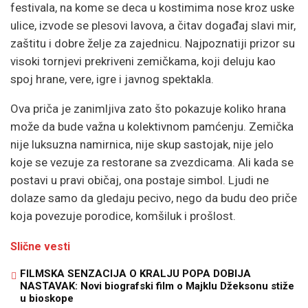
festivala, na kome se deca u kostimima nose kroz uske
ulice, izvode se plesovi lavova, a čitav događaj slavi mir,
zaštitu i dobre želje za zajednicu. Najpoznatiji prizor su
visoki tornjevi prekriveni zemičkama, koji deluju kao
spoj hrane, vere, igre i javnog spektakla.
Ova priča je zanimljiva zato što pokazuje koliko hrana
može da bude važna u kolektivnom pamćenju. Zemička
nije luksuzna namirnica, nije skup sastojak, nije jelo
koje se vezuje za restorane sa zvezdicama. Ali kada se
postavi u pravi običaj, ona postaje simbol. Ljudi ne
dolaze samo da gledaju pecivo, nego da budu deo priče
koja povezuje porodice, komšiluk i prošlost.
Slične vesti
FILMSKA SENZACIJA O KRALJU POPA DOBIJA
NASTAVAK: Novi biografski film o Majklu Džeksonu stiže
u bioskope