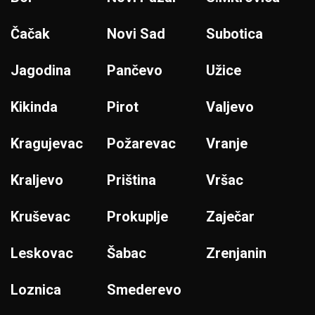
Čačak
Novi Sad
Subotica
Jagodina
Pančevo
Užice
Kikinda
Pirot
Valjevo
Kragujevac
Požarevac
Vranje
Kraljevo
Priština
Vršac
Kruševac
Prokuplje
Zaječar
Leskovac
Šabac
Zrenjanin
Loznica
Smederevo