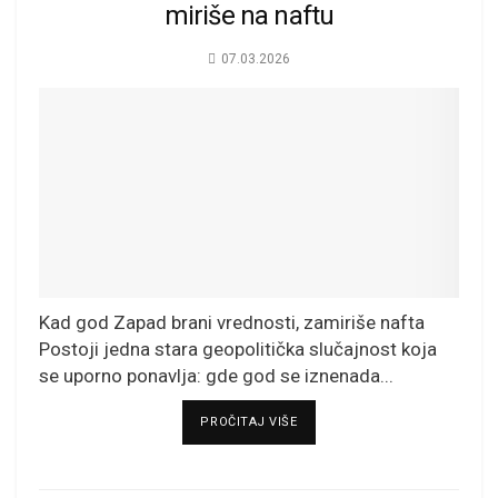
miriše na naftu
07.03.2026
Kad god Zapad brani vrednosti, zamiriše nafta
Postoji jedna stara geopolitička slučajnost koja
se uporno ponavlja: gde god se iznenada...
DETAILS
PROČITAJ VIŠE