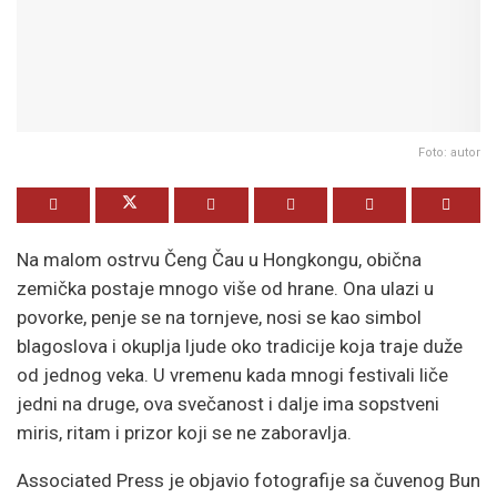
Foto: autor
Na malom ostrvu Čeng Čau u Hongkongu, obična
zemička postaje mnogo više od hrane. Ona ulazi u
povorke, penje se na tornjeve, nosi se kao simbol
blagoslova i okuplja ljude oko tradicije koja traje duže
od jednog veka. U vremenu kada mnogi festivali liče
jedni na druge, ova svečanost i dalje ima sopstveni
miris, ritam i prizor koji se ne zaboravlja.
Associated Press je objavio fotografije sa čuvenog Bun