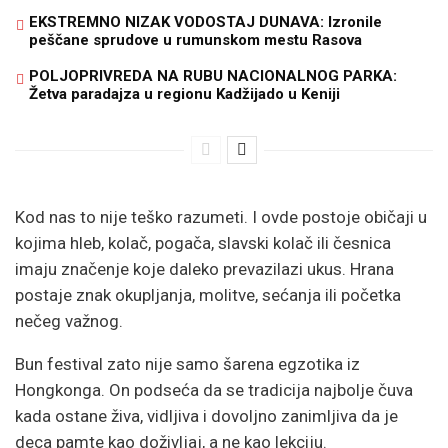
EKSTREMNO NIZAK VODOSTAJ DUNAVA: Izronile
peščane sprudove u rumunskom mestu Rasova
POLJOPRIVREDA NA RUBU NACIONALNOG PARKA:
Žetva paradajza u regionu Kadžijado u Keniji
Kod nas to nije teško razumeti. I ovde postoje običaji u
kojima hleb, kolač, pogača, slavski kolač ili česnica
imaju značenje koje daleko prevazilazi ukus. Hrana
postaje znak okupljanja, molitve, sećanja ili početka
nečeg važnog.
Bun festival zato nije samo šarena egzotika iz
Hongkonga. On podseća da se tradicija najbolje čuva
kada ostane živa, vidljiva i dovoljno zanimljiva da je
deca pamte kao doživljaj, a ne kao lekciju.