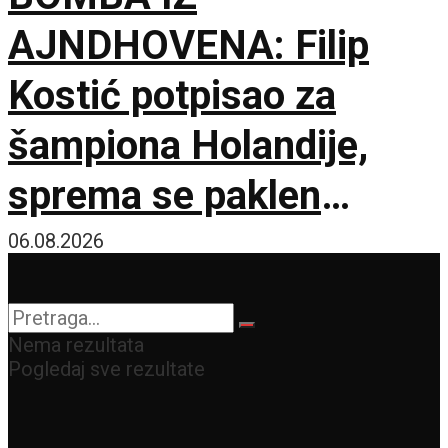
AJNDHOVENA: Filip
Kostić potpisao za
šampiona Holandije,
sprema se paklen
tandem na krilnim
06.08.2026
pozicijama!
Nema rezultata
Pogledaj sve rezultate