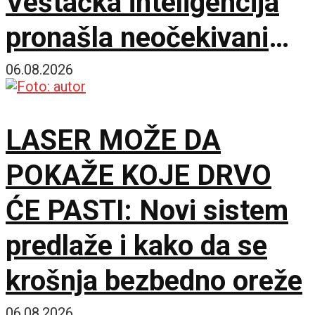
Veštačka inteligencija
pronašla neočekivani
matematički primer
06.08.2026
LASER MOŽE DA
POKAŽE KOJE DRVO
ĆE PASTI: Novi sistem
predlaže i kako da se
krošnja bezbedno oreže
06.08.2026