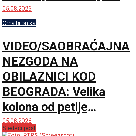
05.08.2026
Crna hronika
VIDEO/SAOBRAĆAJNA
NEZGODA NA
OBILAZNICI KOD
BEOGRADA: Velika
kolona od petlje
Orlovača ka Ostružnici
05.08.2026
Sledeći post