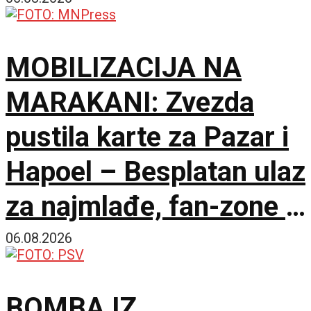
MOBILIZACIJA NA
MARAKANI: Zvezda
pustila karte za Pazar i
Hapoel – Besplatan ulaz
za najmlađe, fan-zone i
besplatna karta za
06.08.2026
humanost!
BOMBA IZ