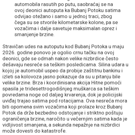
automobila rasutih po putu, saobraćaj se na
ovoj deonici autoputa ka Bubanj Potoku satima
odvijao otežano i samo u jednoj traci, zbog
čega su se stvorile kilometarske kolone, pa se
vozačima i dalje savetuje maksimalan oprez i
smanjenje brzine.
Stravičan udes na autoputu kod Bubanj Potoka u maju
2026. godine ponovo je ogolio crnu tačku na ovoj
deonici, gde se odmah nakon velike nizbrdice često
dešavaju nesreće sa teškim posledicama. Silina udara u
kojoj je automobil uspeo da probije zaštitnu bankinu i
izleti sa kolovoza jasno pokazuje da su u pitanju bile
velike brzine. Brza i koordinisana akcija Hitne pomoći
spasila je tridesettrogodišnjeg muškarca sa teškim
povredama noge od daljeg krvarenja, dok je policijski
uviđaj trajao satima pod rotacijama. Ova nesreća mora
biti opomena svim vozačima koji prolaze kroz Bubanj
Potok da drže bezbedno odstojanje i striktno poštuju
ograničenja brzine, naročito u večernjim satima kada je
vidljivost smanjena, a sekunda nepažnje na nizbrdici
može dovesti do katastrofe.