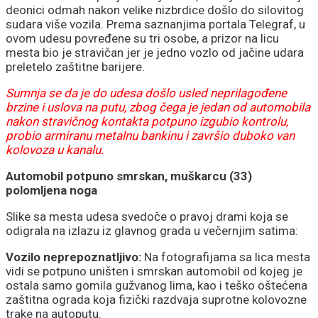
peščari
deonici odmah nakon velike nizbrdice došlo do silovitog
sudara više vozila. Prema saznanjima portala Telegraf, u
ovom udesu povređene su tri osobe, a prizor na licu
mesta bio je stravičan jer je jedno vozlo od jačine udara
preletelo zaštitne barijere.
Sumnja se da je do udesa došlo usled neprilagođene
brzine i uslova na putu, zbog čega je jedan od automobila
nakon stravičnog kontakta potpuno izgubio kontrolu,
probio armiranu metalnu bankinu i završio duboko van
kolovoza u kanalu.
Automobil potpuno smrskan, muškarcu (33)
polomljena noga
Slike sa mesta udesa svedoče o pravoj drami koja se
odigrala na izlazu iz glavnog grada u večernjim satima:
Vozilo neprepoznatljivo:
Na fotografijama sa lica mesta
vidi se potpuno uništen i smrskan automobil od kojeg je
ostala samo gomila gužvanog lima, kao i teško oštećena
zaštitna ograda koja fizički razdvaja suprotne kolovozne
trake na autoputu.