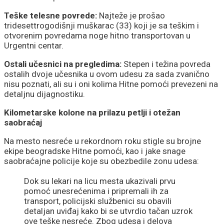
Teške telesne povrede:
Najteže je prošao
tridesettrogodišnji muškarac (33) koji je sa teškim i
otvorenim povredama noge hitno transportovan u
Urgentni centar.
Ostali učesnici na pregledima:
Stepen i težina povreda
ostalih dvoje učesnika u ovom udesu za sada zvanično
nisu poznati, ali su i oni kolima Hitne pomoći prevezeni na
detaljnu dijagnostiku.
Kilometarske kolone na prilazu petlji i otežan
saobraćaj
Na mesto nesreće u rekordnom roku stigle su brojne
ekipe beogradske Hitne pomoći, kao i jake snage
saobraćajne policije koje su obezbedile zonu udesa:
Dok su lekari na licu mesta ukazivali prvu
pomoć unesrećenima i pripremali ih za
transport, policijski službenici su obavili
detaljan uviđaj kako bi se utvrdio tačan uzrok
ove teške nesreće. Zbog udesa i delova