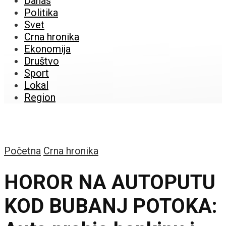
Danas
Politika
Svet
Crna hronika
Ekonomija
Društvo
Sport
Lokal
Region
Početna
Crna hronika
HOROR NA AUTOPUTU
KOD BUBANJ POTOKA: