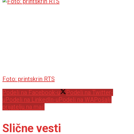
Foto: printskrin RTS
Podeli na Facebook-u
Podeli na Twitter-
u
Podeli na LinkedIn-u
Podeli na WA
Pošalji
prijatelju na mail
Slične vesti