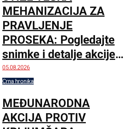
MEHANIZACIJA ZA
PRAVLJENJE
PROSEKA: Pogledajte
snimke i detalje akcije
MUP-a u Deliblatskoj
05.08.2026
peščari
Crna hronika
MEĐUNARODNA
AKCIJA PROTIV