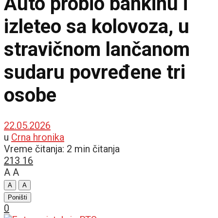
Auto probio bankinu i
izleteo sa kolovoza, u
stravičnom lančanom
sudaru povređene tri
osobe
22.05.2026
u
Crna hronika
Vreme čitanja: 2 min čitanja
213
16
A
A
A
A
Poništi
0