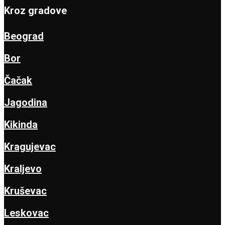
Kroz gradove
Beograd
Bor
Čačak
Jagodina
Kikinda
Kragujevac
Kraljevo
Kruševac
Leskovac