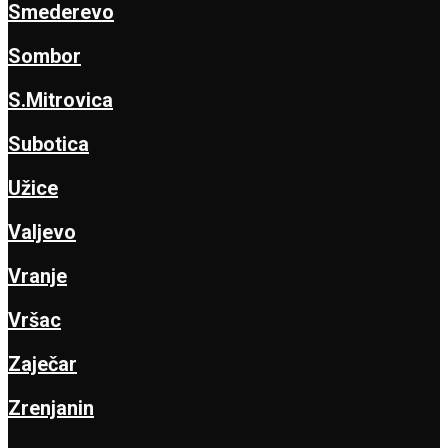
Smederevo
Sombor
S.Mitrovica
Subotica
Užice
Valjevo
Vranje
Vršac
Zaječar
Zrenjanin