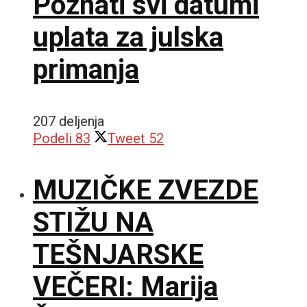
Poznati svi datumi
uplata za julska
primanja
207 deljenja
Podeli
83
Tweet
52
MUZIČKE ZVEZDE
STIŽU NA
TEŠNJARSKE
VEČERI: Marija