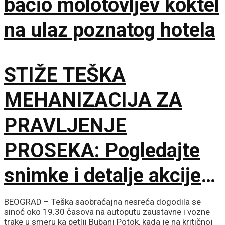
bacio molotovljev koktel
na ulaz poznatog hotela
STIŽE TEŠKA
MEHANIZACIJA ZA
PRAVLJENJE
PROSEKA: Pogledajte
snimke i detalje akcije
MUP-a u Deliblatskoj
BEOGRAD – Teška saobraćajna nesreća dogodila se
sinoć oko 19.30 časova na autoputu zaustavne i vozne
trake u smeru ka petlji Bubanj Potok, kada je na kritičnoj