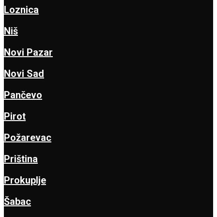
Loznica
Niš
Novi Pazar
Novi Sad
Pančevo
Pirot
Požarevac
Priština
Prokuplje
Šabac