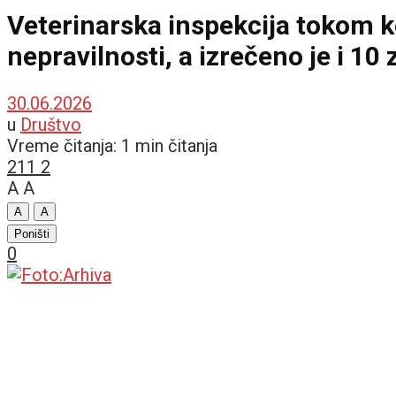
Veterinarska inspekcija tokom ko
nepravilnosti, a izrečeno je i 10
30.06.2026
u
Društvo
Vreme čitanja: 1 min čitanja
211
2
A
A
A
A
Poništi
0