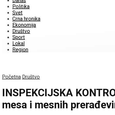
Danas
Politika
Svet
Crna hronika
Ekonomija
Društvo
Sport
Lokal
Region
Početna
Društvo
INSPEKCIJSKA KONTROLA:
mesa i mesnih prerađev