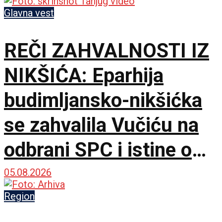
ustaškog masakra nad
Glavna vest
Srbima
REČI ZAHVALNOSTI IZ
NIKŠIĆA: Eparhija
budimljansko-nikšićka
se zahvalila Vučiću na
odbrani SPC i istine o
litijama
05.08.2026
Region