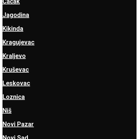
Čačak
Jagodina
Kikinda
Kragujevac
Kraljevo
Kruševac
Leskovac
Loznica
Niš
Novi Pazar
Novi Sad