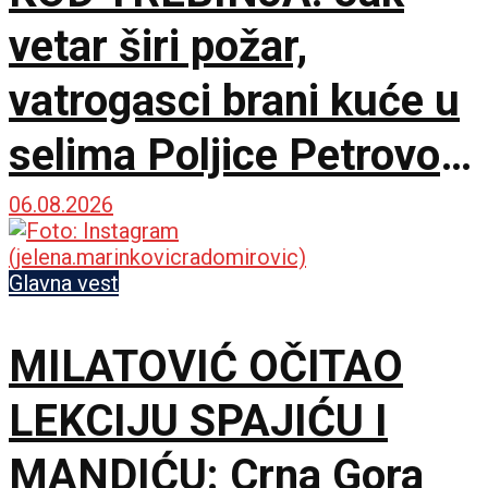
vetar širi požar,
vatrogasci brani kuće u
selima Poljice Petrovo i
Marići
06.08.2026
Glavna vest
MILATOVIĆ OČITAO
LEKCIJU SPAJIĆU I
MANDIĆU: Crna Gora