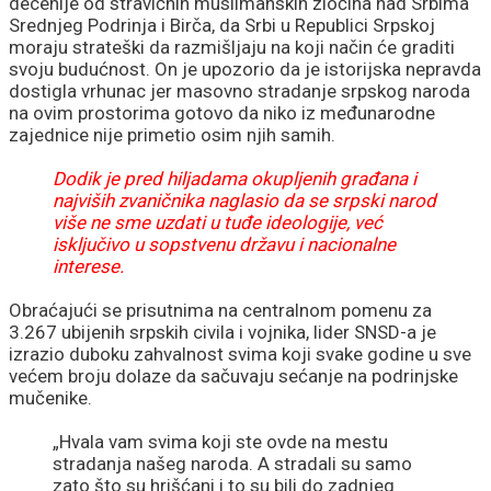
decenije od stravičnih muslimanskih zločina nad Srbima
Srednjeg Podrinja i Birča, da Srbi u Republici Srpskoj
moraju strateški da razmišljaju na koji način će graditi
svoju budućnost. On je upozorio da je istorijska nepravda
dostigla vrhunac jer masovno stradanje srpskog naroda
na ovim prostorima gotovo da niko iz međunarodne
zajednice nije primetio osim njih samih.
Dodik je pred hiljadama okupljenih građana i
najviših zvaničnika naglasio da se srpski narod
više ne sme uzdati u tuđe ideologije, već
isključivo u sopstvenu državu i nacionalne
interese.
Obraćajući se prisutnima na centralnom pomenu za
3.267 ubijenih srpskih civila i vojnika, lider SNSD-a je
izrazio duboku zahvalnost svima koji svake godine u sve
većem broju dolaze da sačuvaju sećanje na podrinjske
mučenike.
„Hvala vam svima koji ste ovde na mestu
stradanja našeg naroda. A stradali su samo
zato što su hrišćani i to su bili do zadnjeg