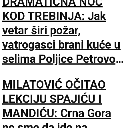
DRAMATIČNA NOĆ
KOD TREBINJA: Jak
vetar širi požar,
vatrogasci brani kuće u
selima Poljice Petrovo i
Marići
MILATOVIĆ OČITAO
LEKCIJU SPAJIĆU I
MANDIĆU: Crna Gora
ne sme da ide na