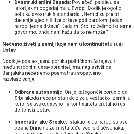
Dvostruki aršini Zapada:
Povlačeći paralelu sa
istorijskim događajima u Evropi, Dodik je ogolio
politiku dvostrukih standarda: „Nemci su pre tri
decenije ujedinili dve države pod parolom ‘jedan
narod, jedna država’. Kada mi Srbi to želimo i o tome
govorimo, onda nam kažu da to ne može.“
Nećemo živeti u zemlji koja nam u kontinuitetu ruši
Ustav
Dodik je poslao jasnu poruku političkom Sarajevu i
međunarodnim ustavobraniteljima, naglasivši da
Banjaluka neće nemo posmatrati sopstveno
razvlašćivanje.
Odbrana autonomije:
On je kategorički poručio da
Srbi nikada neće pristati da žive u veštačkoj zemlji u
kojoj se svakodnevno i u kontinuitetu brutalno ruši
dejtonski Ustav.
Imperativ jake Srpske:
Istakao je da narod sa ove
strane Drine ne želi ništa tuđe, već isključivo jaku,
stabilnu i samostalnu Republiku Srpsku.