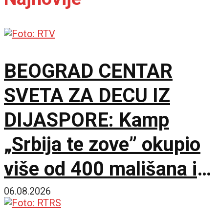
BEOGRAD CENTAR
SVETA ZA DECU IZ
DIJASPORE: Kamp
„Srbija te zove” okupio
više od 400 mališana iz
17 zemalja
06.08.2026