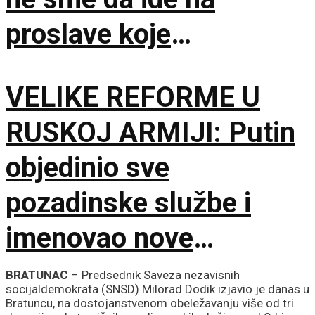
proslave koje
vaskrsavaju bol i
VELIKE REFORME U
stradanje Srba
RUSKOJ ARMIJI: Putin
objedinio sve
pozadinske službe i
imenovao nove
komandante na frontu!
BRATUNAC
– Predsednik Saveza nezavisnih
socijaldemokrata (SNSD) Milorad Dodik izjavio je danas u
Bratuncu, na dostojanstvenom obeležavanju više od tri