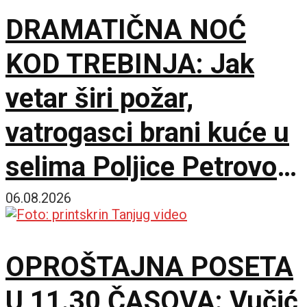
DRAMATIČNA NOĆ
KOD TREBINJA: Jak
vetar širi požar,
vatrogasci brani kuće u
selima Poljice Petrovo i
Marići
06.08.2026
OPROŠTAJNA POSETA
U 11.30 ČASOVA: Vučić