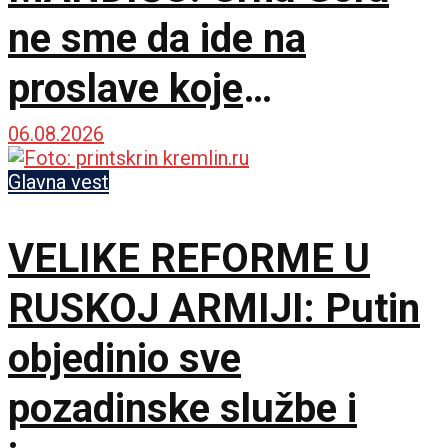
ne sme da ide na
proslave koje
vaskrsavaju bol i
06.08.2026
stradanje Srba
Glavna vest
VELIKE REFORME U
RUSKOJ ARMIJI: Putin
objedinio sve
pozadinske službe i