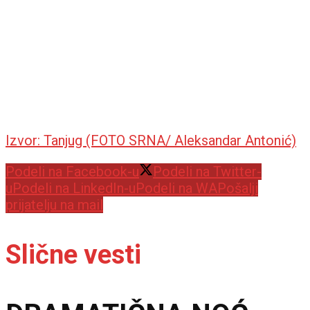
Izvor: Tanjug (FOTO SRNA/ Aleksandar Antonić)
Podeli na Facebook-u
Podeli na Twitter-
u
Podeli na LinkedIn-u
Podeli na WA
Pošalji
prijatelju na mail
Slične vesti