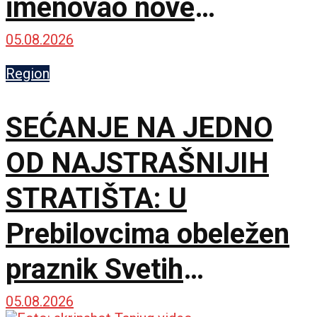
imenovao nove
komandante na frontu!
05.08.2026
Region
SEĆANJE NA JEDNO
OD NAJSTRAŠNIJIH
STRATIŠTA: U
Prebilovcima obeležen
praznik Svetih
mučenika i 85 godina od
05.08.2026