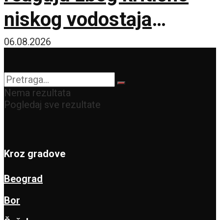
niskog vodostaja
Dunava
06.08.2026
Nema rezultata
Pogledaj sve rezultate
Kroz gradove
Beograd
Bor