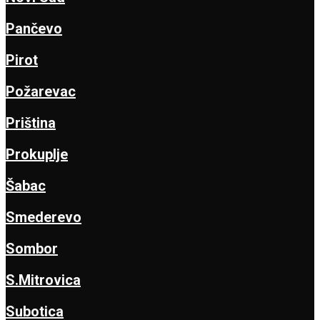
Pančevo
Pirot
Požarevac
Priština
Prokuplje
Šabac
Smederevo
Sombor
S.Mitrovica
Subotica