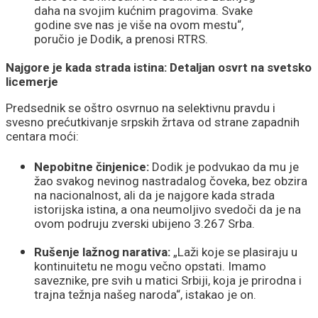
daha na svojim kućnim pragovima. Svake
godine sve nas je više na ovom mestu“,
poručio je Dodik, a prenosi RTRS.
Najgore je kada strada istina: Detaljan osvrt na svetsko
licemerje
Predsednik se oštro osvrnuo na selektivnu pravdu i
svesno prećutkivanje srpskih žrtava od strane zapadnih
centara moći:
Nepobitne činjenice:
Dodik je podvukao da mu je
žao svakog nevinog nastradalog čoveka, bez obzira
na nacionalnost, ali da je najgore kada strada
istorijska istina, a ona neumoljivo svedoči da je na
ovom podruju zverski ubijeno 3.267 Srba.
Rušenje lažnog narativa:
„Laži koje se plasiraju u
kontinuitetu ne mogu večno opstati. Imamo
saveznike, pre svih u matici Srbiji, koja je prirodna i
trajna težnja našeg naroda“, istakao je on.