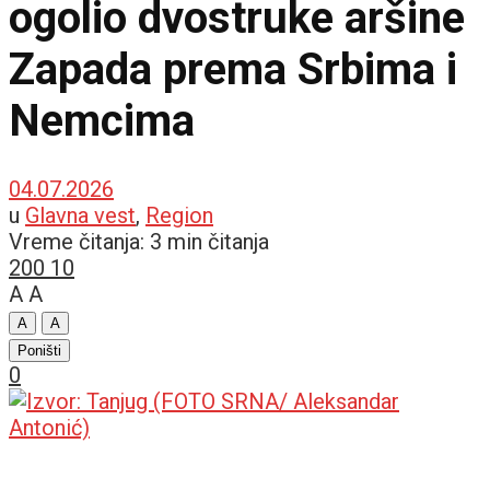
ogolio dvostruke aršine
Zapada prema Srbima i
Nemcima
04.07.2026
u
Glavna vest
,
Region
Vreme čitanja: 3 min čitanja
200
10
A
A
A
A
Poništi
0