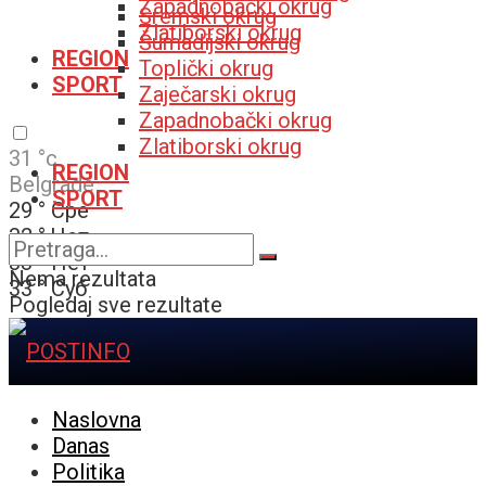
Zapadnobački okrug
Sremski okrug
Zlatiborski okrug
Šumadijski okrug
REGION
Toplički okrug
SPORT
Zaječarski okrug
Zapadnobački okrug
Zlatiborski okrug
31
°c
REGION
Belgrade
SPORT
29
°
Сре
32
°
Чет
33
°
Пет
Nema rezultata
33
°
Суб
Pogledaj sve rezultate
Naslovna
Danas
Politika