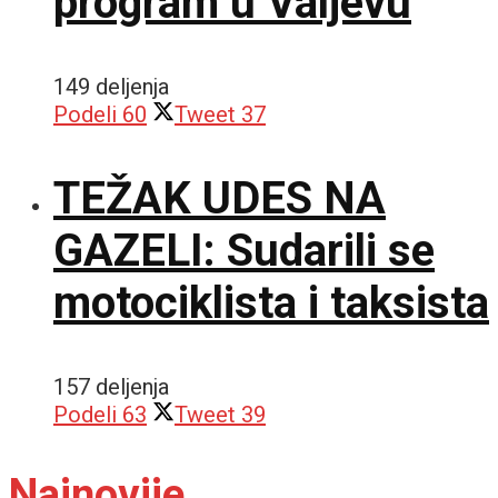
program u Valjevu
149 deljenja
Podeli
60
Tweet
37
TEŽAK UDES NA
GAZELI: Sudarili se
motociklista i taksista
157 deljenja
Podeli
63
Tweet
39
Najnovije