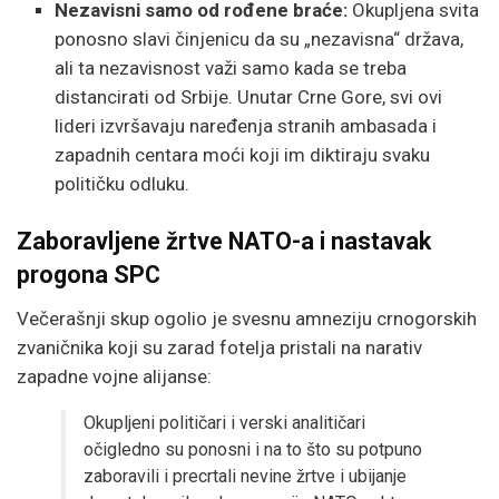
Nezavisni samo od rođene braće:
Okupljena svita
ponosno slavi činjenicu da su „nezavisna“ država,
ali ta nezavisnost važi samo kada se treba
distancirati od Srbije. Unutar Crne Gore, svi ovi
lideri izvršavaju naređenja stranih ambasada i
zapadnih centara moći koji im diktiraju svaku
političku odluku.
Zaboravljene žrtve NATO-a i nastavak
progona SPC
Večerašnji skup ogolio je svesnu amneziju crnogorskih
zvaničnika koji su zarad fotelja pristali na narativ
zapadne vojne alijanse:
Okupljeni političari i verski analitičari
očigledno su ponosni i na to što su potpuno
zaboravili i precrtali nevine žrtve i ubijanje