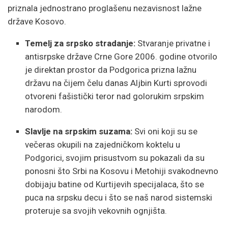
priznala jednostrano proglašenu nezavisnost lažne
države Kosovo.
Temelj za srpsko stradanje:
Stvaranje privatne i
antisrpske države Crne Gore 2006. godine otvorilo
je direktan prostor da Podgorica prizna lažnu
državu na čijem čelu danas Aljbin Kurti sprovodi
otvoreni fašistički teror nad golorukim srpskim
narodom.
Slavlje na srpskim suzama:
Svi oni koji su se
večeras okupili na zajedničkom koktelu u
Podgorici, svojim prisustvom su pokazali da su
ponosni što Srbi na Kosovu i Metohiji svakodnevno
dobijaju batine od Kurtijevih specijalaca, što se
puca na srpsku decu i što se naš narod sistemski
proteruje sa svojih vekovnih ognjišta.