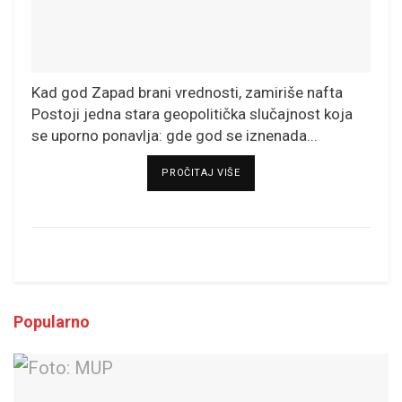
Kad god Zapad brani vrednosti, zamiriše nafta
Postoji jedna stara geopolitička slučajnost koja
se uporno ponavlja: gde god se iznenada...
DETAILS
PROČITAJ VIŠE
Popularno