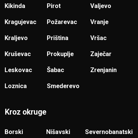
Kikinda
Pirot
Valjevo
Kragujevac
Požarevac
Vranje
Kraljevo
Priština
Vršac
Kruševac
Prokuplje
Zaječar
Leskovac
Šabac
Zrenjanin
Loznica
Smederevo
Kroz okruge
Borski
Nišavski
Severnobanatski