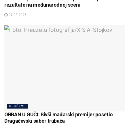
rezultate na međunarodnoj sceni
07.08.2026
DRUŠTVO
ORBAN U GUČI: Bivši mađarski premijer posetio
Dragačevski sabor trubača