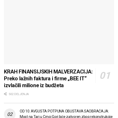
KRAH FINANSIJSKIH MALVERZACIJA:
Preko lažnih faktura i firme „BEE IT“
izvlačili milione iz budžeta
502 DELJENJA
OD 10. AVGUSTA POTPUNA OBUSTAVA SAOBRAĆAJA:
Most na Tari u Crnoj Gori biće zatvoren zbog rekonstrukcije