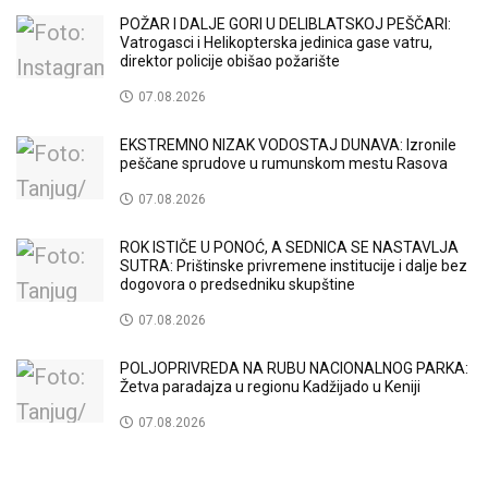
POŽAR I DALJE GORI U DELIBLATSKOJ PEŠČARI:
Vatrogasci i Helikopterska jedinica gase vatru,
direktor policije obišao požarište
07.08.2026
EKSTREMNO NIZAK VODOSTAJ DUNAVA: Izronile
peščane sprudove u rumunskom mestu Rasova
07.08.2026
ROK ISTIČE U PONOĆ, A SEDNICA SE NASTAVLJA
SUTRA: Prištinske privremene institucije i dalje bez
dogovora o predsedniku skupštine
07.08.2026
POLJOPRIVREDA NA RUBU NACIONALNOG PARKA:
Žetva paradajza u regionu Kadžijado u Keniji
07.08.2026