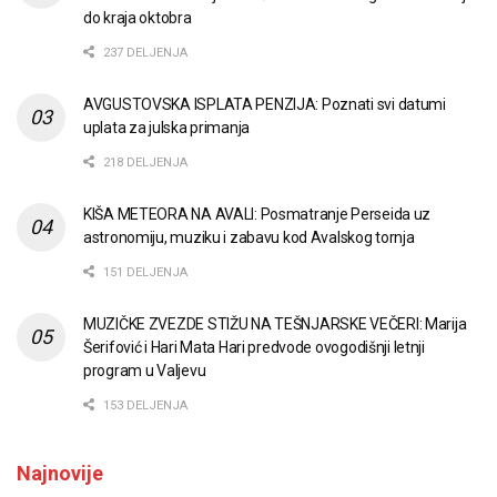
do kraja oktobra
237 DELJENJA
AVGUSTOVSKA ISPLATA PENZIJA: Poznati svi datumi
uplata za julska primanja
218 DELJENJA
KIŠA METEORA NA AVALI: Posmatranje Perseida uz
astronomiju, muziku i zabavu kod Avalskog tornja
151 DELJENJA
MUZIČKE ZVEZDE STIŽU NA TEŠNJARSKE VEČERI: Marija
Šerifović i Hari Mata Hari predvode ovogodišnji letnji
program u Valjevu
153 DELJENJA
Najnovije