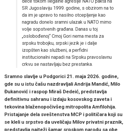
dece tokom ilegalne agresije NATO pakta na
SR Jugoslaviju 1999. godine, s obzirom na to
da im je upravo to nasilno otcepljenje kao
nagradu donelo sramni ulazak u NATO mimo
volje sopstvenih građana. Danas u toj
„oslobođenoj“ Crnoj Gori nema mesta za
srpsku trobojku, srpski jezik je i dalje
izopšten kao službeni, a perfidni
institucionalni napadi na Srpsku pravoslavnu
crkvu se nastavljaju bez prestanka.
Sramno slavlje u Podgorici 21. maja 2026. godine,
gde su u istu čašu nazdravljali Andrija Mandić, Milo
Đukanović i raspop Miraš Dedeić, predstavlja
definitivnu sahranu i izdaju kosovskog zaveta i
tekovina blaženopočivšeg mitropolita Amfilohija.
Pristajanje dela sveštenstva MCP i političara koji su
se kleli u srpstvo da uveličaju Milov privatni praznik,
predstavlja najteži šamar srpskom narodu sa obe