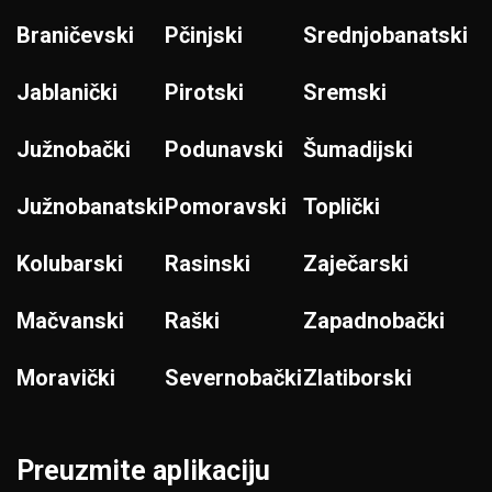
Braničevski
Pčinjski
Srednjobanatski
Jablanički
Pirotski
Sremski
Južnobački
Podunavski
Šumadijski
Južnobanatski
Pomoravski
Toplički
Kolubarski
Rasinski
Zaječarski
Mačvanski
Raški
Zapadnobački
Moravički
Severnobački
Zlatiborski
Preuzmite aplikaciju