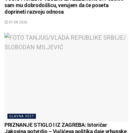
sam mu dobrodošlicu, verujem da će poseta
doprineti razvoju odnosa
07.08.2026
GLAVNA VEST
PRIZNANJE STIGLO I IZ ZAGREBA: Istoričar
Jakovina potvrdio – Vučićeva politika daje vrhunske