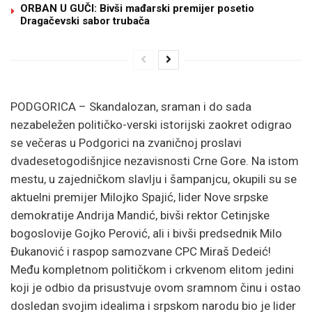
ORBAN U GUČI: Bivši mađarski premijer posetio
Dragačevski sabor trubača
PODGORICA – Skandalozan, sraman i do sada
nezabeležen političko-verski istorijski zaokret odigrao
se večeras u Podgorici na zvaničnoj proslavi
dvadesetogodišnjice nezavisnosti Crne Gore. Na istom
mestu, u zajedničkom slavlju i šampanjcu, okupili su se
aktuelni premijer Milojko Spajić, lider Nove srpske
demokratije Andrija Mandić, bivši rektor Cetinjske
bogoslovije Gojko Perović, ali i bivši predsednik Milo
Đukanović i raspop samozvane CPC Miraš Dedeić!
Među kompletnom političkom i crkvenom elitom jedini
koji je odbio da prisustvuje ovom sramnom činu i ostao
dosledan svojim idealima i srpskom narodu bio je lider