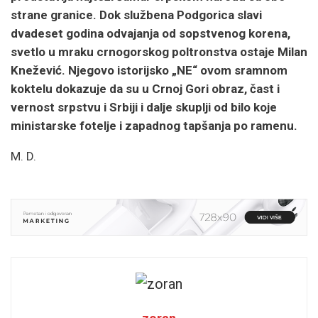
strane granice. Dok službena Podgorica slavi
dvadeset godina odvajanja od sopstvenog korena,
svetlo u mraku crnogorskog poltronstva ostaje Milan
Knežević. Njegovo istorijsko „NE“ ovom sramnom
koktelu dokazuje da su u Crnoj Gori obraz, čast i
vernost srpstvu i Srbiji i dalje skuplji od bilo koje
ministarske fotelje i zapadnog tapšanja po ramenu.
M. D.