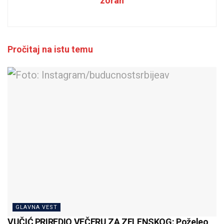
zoran
Pročitaj na istu temu
GLAVNA VEST
VUČIĆ PRIREDIO VEČERU ZA ZELENSKOG: Poželeo