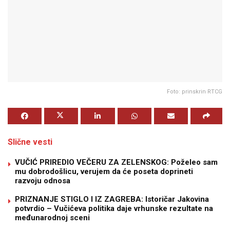
Foto: prinskrin RTCG
Slične vesti
VUČIĆ PRIREDIO VEČERU ZA ZELENSKOG: Poželeo sam
mu dobrodošlicu, verujem da će poseta doprineti
razvoju odnosa
PRIZNANJE STIGLO I IZ ZAGREBA: Istoričar Jakovina
potvrdio – Vučićeva politika daje vrhunske rezultate na
međunarodnoj sceni