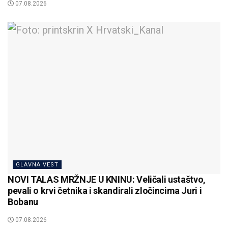
07.08.2026
GLAVNA VEST
NOVI TALAS MRŽNJE U KNINU: Veličali ustaštvo,
pevali o krvi četnika i skandirali zločincima Juri i
Bobanu
07.08.2026