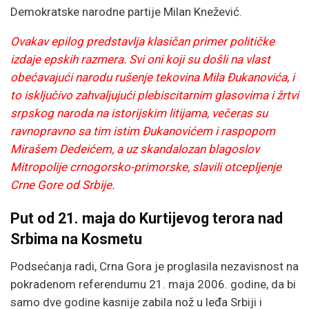
Demokratske narodne partije Milan Knežević.
Ovakav epilog predstavlja klasičan primer političke
izdaje epskih razmera. Svi oni koji su došli na vlast
obećavajući narodu rušenje tekovina Mila Đukanovića, i
to isključivo zahvaljujući plebiscitarnim glasovima i žrtvi
srpskog naroda na istorijskim litijama, večeras su
ravnopravno sa tim istim Đukanovićem i raspopom
Mirašem Dedeićem, a uz skandalozan blagoslov
Mitropolije crnogorsko-primorske, slavili otcepljenje
Crne Gore od Srbije.
Put od 21. maja do Kurtijevog terora nad
Srbima na Kosmetu
Podsećanja radi, Crna Gora je proglasila nezavisnost na
pokradenom referendumu 21. maja 2006. godine, da bi
samo dve godine kasnije zabila nož u leđa Srbiji i