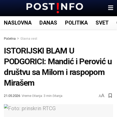
NASLOVNA
DANAS
POLITIKA
SVET
Početna
Glavna vest
ISTORIJSKI BLAM U
PODGORICI: Mandić i Perović u
društvu sa Milom i raspopom
Mirašem
A
21.05.2026
Vreme čitanja: 3 min čitanja
A