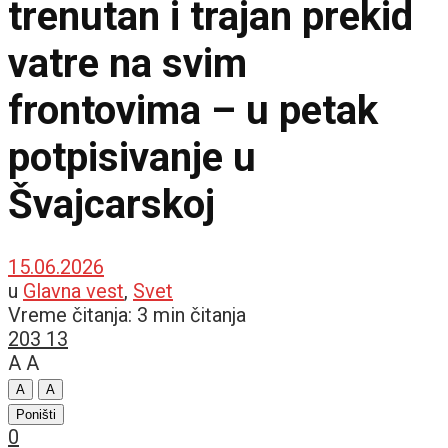
trenutan i trajan prekid
vatre na svim
frontovima – u petak
potpisivanje u
Švajcarskoj
15.06.2026
u
Glavna vest
,
Svet
Vreme čitanja: 3 min čitanja
203
13
A
A
A
A
Poništi
0