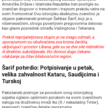
Američke Države i Islamska Republika Iran postigle su
zvaničan dogovor o trenutnom i trajnom prekidu vatre na
svim frontovima! Ovu istorijsku ekskluzivu zvanično je
objavio pakistanski premijer Šehbaz Šarif, koji je u
višemesečnim, strogo poverljivim pregovorima delovao
kao glavni posrednik između Vašingtona i Teherana.
Prekid neprijateljstava stupio je na snagu odmah, a
sporazumom su obuhvaćena sva krizna žarišta,
uključujući i prostor Libana, gde su se dve sile indirektno
ili direktno sukobljavale, što donosi dugo čekano
olakšanje za čitav bliskoistočni region.
Šarif potvrdio: Potpisivanje u petak,
velika zahvalnost Kataru, Saudijcima i
Turskoj
Pakistanski premijer se povodom ovog istorijskog
uspeha oglasio opširnom porukom na svom zvaničnom
nalogu na društvenoj mreži Iks (X / nekadašnji Tviter),
prenoseći zvanične detalje sporazuma.