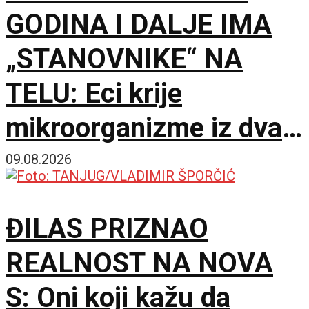
GODINA I DALJE IMA
„STANOVNIKE“ NA
TELU: Eci krije
mikroorganizme iz dva
potpuno različita sveta
09.08.2026
ĐILAS PRIZNAO
REALNOST NA NOVA
S: Oni koji kažu da