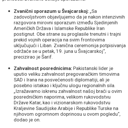
Zvanični sporazum u Švajcarskoj:
„Sa
zadovoljstvom objavljujemo da je nakon intenzivnih
razgovora mirovni sporazum između Sjedinjenih
Američkih Država i Islamske Republike Iran
postignut. Obe strane su proglasile trenutni i trajni
prekid vojnih operacija na svim frontovima
uključujući i Liban. Zvanična ceremonija potpisivanja
održaće se u petak, 19. juna u Švajcarskoj“,
precizirao je Šarif.
Zahvalnost posrednicima:
Pakistanski lider je
uputio veliku zahvalnost pregovaračkim timovima
SAD i Irana na posvećenosti diplomatiji, ali je
posebno istakao i ključnu ulogu regionalnih sila.
„Izražavamo iskrenu zahvalnost našoj braći u ovim
posredničkim naporima, velikom rukovodstvu
Države Katar, kao i vizionarskom rukovodstvu
Kraljevine Saudijske Arabije i Republike Turske na
njihovom ogromnom doprinosu u ovom pogledu“,
dodao je on.