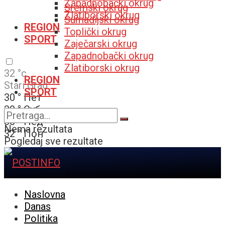
Zapadnobački okrug
Sremski okrug
Zlatiborski okrug
Šumadijski okrug
REGION
Toplički okrug
SPORT
Zaječarski okrug
Zapadnobački okrug
Zlatiborski okrug
32
°c
REGION
Stari Grad
SPORT
30
°
Пет
30
°
Суб
30
°
Нед
Nema rezultata
32
°
Пон
Pogledaj sve rezultate
Naslovna
Danas
Politika