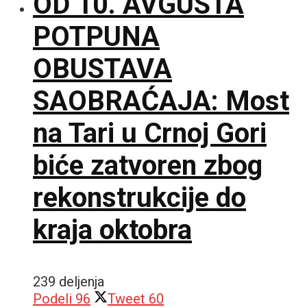
OD 10. AVGUSTA
POTPUNA
OBUSTAVA
SAOBRAĆAJA: Most
na Tari u Crnoj Gori
biće zatvoren zbog
rekonstrukcije do
kraja oktobra
239 deljenja
Podeli
96
Tweet
60