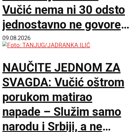
Vučić nema ni 30 odsto
jednostavno ne govore
istinu
09.08.2026
NAUČITE JEDNOM ZA
SVAGDA: Vučić oštrom
porukom matirao
napade – Služim samo
narodu i Srbiji, a ne