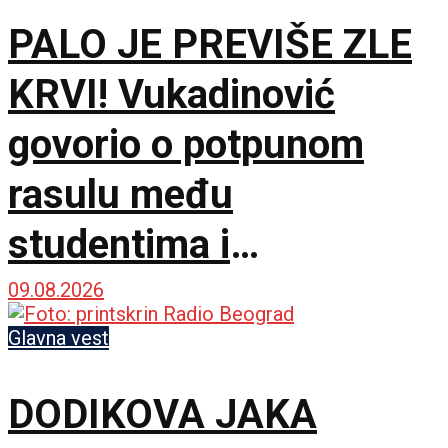
PALO JE PREVIŠE ZLE
KRVI! Vukadinović
govorio o potpunom
rasulu među
studentima i
opozicijom: Neka nam
09.08.2026
je Bog u pomoći
Glavna vest
DODIKOVA JAKA