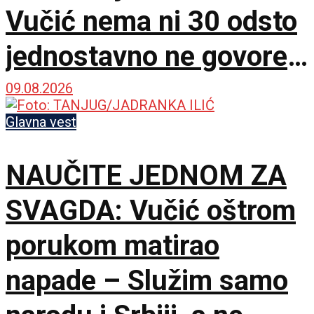
Vučić nema ni 30 odsto
jednostavno ne govore
istinu
09.08.2026
Glavna vest
NAUČITE JEDNOM ZA
SVAGDA: Vučić oštrom
porukom matirao
napade – Služim samo