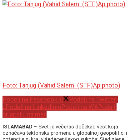
Foto: Tanjug (Vahid Salemi (STF)Ap photo)
Podeli na Facebook-u
Podeli na Twitter-
u
Podeli na LinkedIn-u
Podeli na WA
Pošalji
prijatelju na mail
ISLAMABAD
– Svet je večeras dočekao vest koja
označava tektonsku promenu u globalnoj geopolitici i
potencijalni kraj višedecenijskog sukoba: Sjedinjene