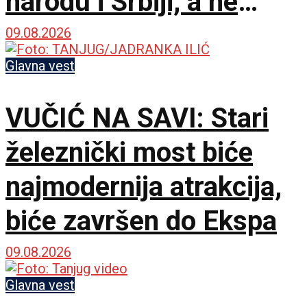
narodu i Srbiji, a ne
stranim silama
09.08.2026
Glavna vest
VUČIĆ NA SAVI: Stari
železnički most biće
najmodernija atrakcija,
biće završen do Ekspa
09.08.2026
Glavna vest