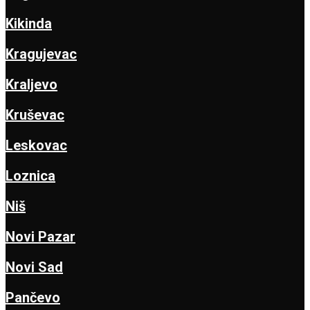
Kikinda
Kragujevac
Kraljevo
Kruševac
Leskovac
Loznica
Niš
Novi Pazar
Novi Sad
Pančevo