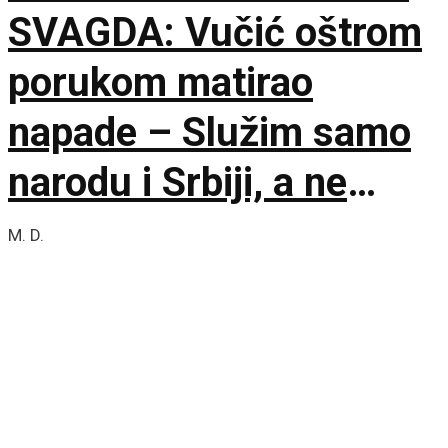
SVAGDA: Vučić oštrom
porukom matirao
napade – Služim samo
narodu i Srbiji, a ne
stranim silama
M. D.