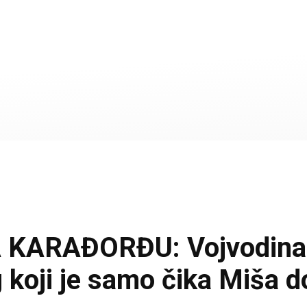
KARAĐORĐU: Vojvodina sr
 koji je samo čika Miša d