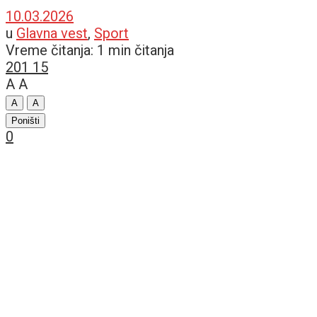
10.03.2026
u
Glavna vest
,
Sport
Vreme čitanja: 1 min čitanja
201
15
A
A
A
A
Poništi
0