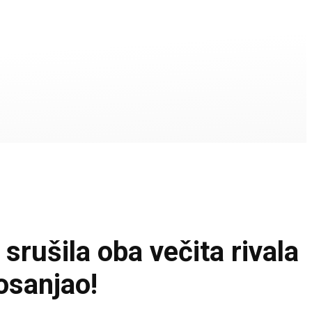
ušila oba večita rivala
osanjao!