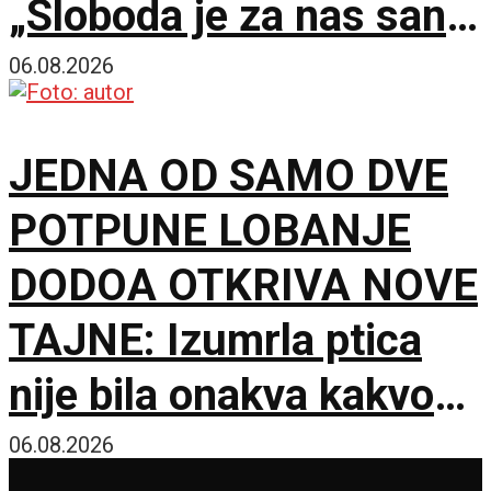
„Sloboda je za nas san“
u Muzeju Jugoslavije
06.08.2026
JEDNA OD SAMO DVE
POTPUNE LOBANJE
DODOA OTKRIVA NOVE
TAJNE: Izumrla ptica
nije bila onakva kakvom
je zamišljamo
06.08.2026