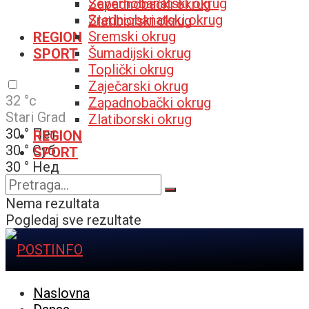
Severnobanatski okrug
Zapadnobački okrug
Srednjobanatski okrug
Zlatiborski okrug
Sremski okrug
REGION
Šumadijski okrug
SPORT
Toplički okrug
Zaječarski okrug
32
°c
Zapadnobački okrug
Stari Grad
Zlatiborski okrug
30
°
Пет
REGION
30
°
Суб
SPORT
30
°
Нед
32
°
Пон
Nema rezultata
Pogledaj sve rezultate
Naslovna