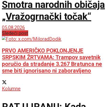
Smotra narodnih običaja
„Vražogrnački točak“
05.08.2026
Sledeći post
PRVO AMERIČKO POKLONJENJE
SRPSKIM ŽRTVAMA: Trampov savetnik
poručio da stradanje 3.267 Bratunca ne
sme biti ignorisano ni zaboravljeno
Kolumne
RAT U IRANU: Kada