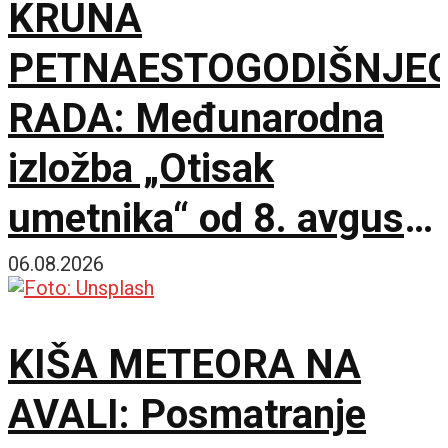
KRUNA
PETNAESTOGODIŠNJE
RADA: Međunarodna
izložba „Otisak
umetnika“ od 8. avgusta
u Paviljonu „Cvijeta
06.08.2026
Zuzorić“
KIŠA METEORA NA
AVALI: Posmatranje