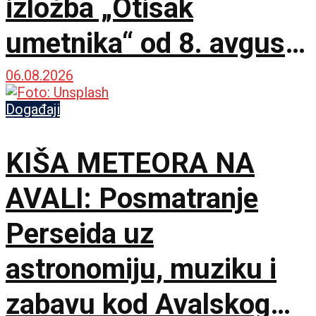
izložba „Otisak
umetnika“ od 8. avgusta
u Paviljonu „Cvijeta
06.08.2026
Zuzorić“
Događaji
KIŠA METEORA NA
AVALI: Posmatranje
Perseida uz
astronomiju, muziku i
zabavu kod Avalskog