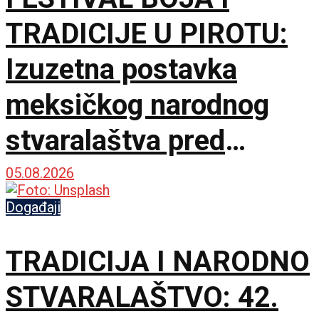
TRADICIJE U PIROTU:
Izuzetna postavka
meksičkog narodnog
stvaralaštva pred
lokalnom publikom
05.08.2026
Događaji
TRADICIJA I NARODNO
STVARALAŠTVO: 42.