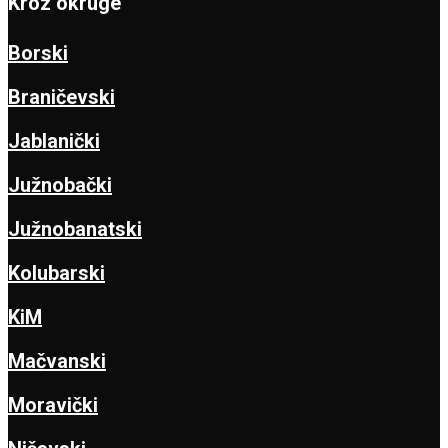
Kroz okruge
Borski
Braničevski
Jablanički
Južnobački
Južnobanatski
Kolubarski
KiM
Mačvanski
Moravički