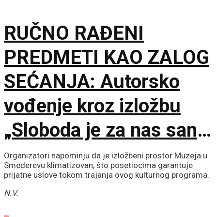
tornja
RUČNO RAĐENI
PREDMETI KAO ZALOG
SEĆANJA: Autorsko
vođenje kroz izložbu
„Sloboda je za nas san“
u Muzeju Jugoslavije
Organizatori napominju da je izložbeni prostor Muzeja u
Smederevu klimatizovan, što posetiocima garantuje
prijatne uslove tokom trajanja ovog kulturnog programa.
N.V.