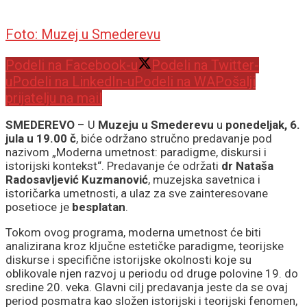
Foto: Muzej u Smederevu
Podeli na Facebook-u
Podeli na Twitter-
u
Podeli na LinkedIn-u
Podeli na WA
Pošalji
prijatelju na mail
SMEDEREVO
– U
Muzeju u Smederevu
u
ponedeljak, 6.
jula u 19.00 č
, biće održano stručno predavanje pod
nazivom „Moderna umetnost: paradigme, diskursi i
istorijski kontekst“. Predavanje će održati
dr Nataša
Radosavljević Kuzmanović
, muzejska savetnica i
istoričarka umetnosti, a ulaz za sve zainteresovane
posetioce je
besplatan
.
Tokom ovog programa, moderna umetnost će biti
analizirana kroz ključne estetičke paradigme, teorijske
diskurse i specifične istorijske okolnosti koje su
oblikovale njen razvoj u periodu od druge polovine 19. do
sredine 20. veka. Glavni cilj predavanja jeste da se ovaj
period posmatra kao složen istorijski i teorijski fenomen,