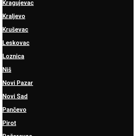
Kragujevac
Kraljevo
Kruševac
Leskovac
Loznica
Niš
Novi Pazar
Novi Sad
Pančevo
Pirot