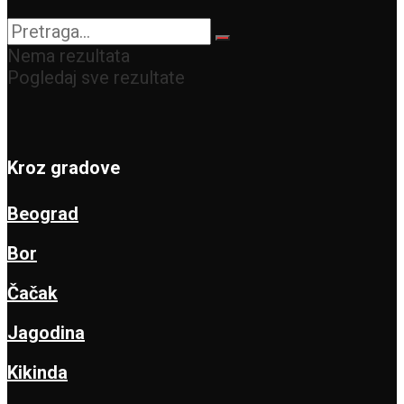
Nema rezultata
Pogledaj sve rezultate
Kroz gradove
Beograd
Bor
Čačak
Jagodina
Kikinda