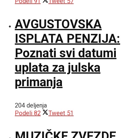
Podeli
91
Tweet
57
AVGUSTOVSKA
ISPLATA PENZIJA:
Poznati svi datumi
uplata za julska
primanja
204 deljenja
Podeli
82
Tweet
51
MUZIČKE ZVEZDE