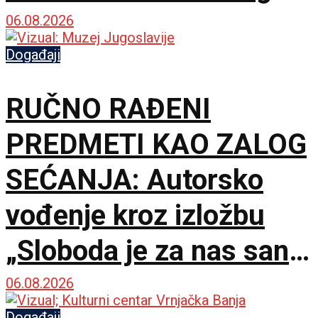
tornja
06.08.2026
Događaji
RUČNO RAĐENI
PREDMETI KAO ZALOG
SEĆANJA: Autorsko
vođenje kroz izložbu
„Sloboda je za nas san“
u Muzeju Jugoslavije
06.08.2026
Događaji