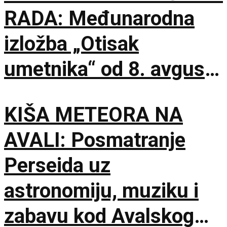
RADA: Međunarodna
izložba „Otisak
umetnika“ od 8. avgusta
u Paviljonu „Cvijeta
KIŠA METEORA NA
Zuzorić“
AVALI: Posmatranje
Perseida uz
astronomiju, muziku i
zabavu kod Avalskog