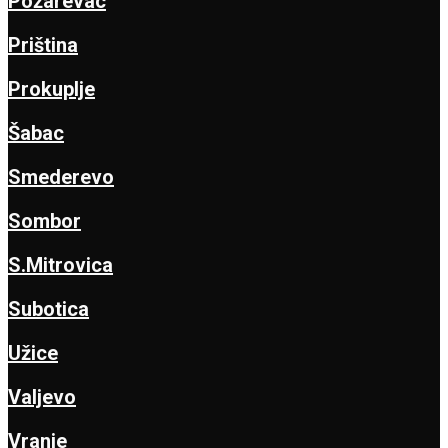
Požarevac
Priština
Prokuplje
Šabac
Smederevo
Sombor
S.Mitrovica
Subotica
Užice
Valjevo
Vranje