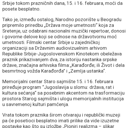
Srbije tokom prazničnih dana, 15. i 16. februara, moći da
posete besplatno.
Tako je, između ostalog, Narodno pozorište u Beogradu
pripremilo priredbu „Država moje umetnosti“ koja za
Sretenje, uz odabrani nacionalni muzički repertoar, donosi
i govorne delove koji se odnose na državotvornu moć
umetnosti. Filmski centar Srbije u zajedničkoj
organizaciji sa Državnim audiovizuelnim arhivom
Republike Srbije-Jugoslovenskom Kinotekom obeležava
praznik prikazivanjem dva, za istoriju nastanka srpske
države, značajna arhivska filma:„Karađorđe; ili Život i dela
besmrtnog vožda Karađorđa” i „Zemlja ustanka“.
Memorijalni centar Staro sajmište 15. i 16. februara
priređuje program “Jugoslavija u slomu: država, rat i
kultura sećanja“ sa posebnim akcentom na trasformaciju
prostora Starog sajmišta i ulogu memorijalnih institucija
u savremenoj kulturi pamćenja.
Vrata tokom praznika širom otvaraju i republički muzeji
pa će posetioci besplatno imati prilike da vide izuzetne
postavke kao što su izložbe „Pioniri realizma – slikar