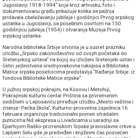
Jugoslaviji 1918-1994“ koja kroz arhivsku, foto i
dokumentovanu građu prikazuje kolika se pažnja
pridavala obeležavanju jubileja i godišnjici Prvog srpskog
ustanka u Jugoslaviji, sa posebnim osvrtom na 150.
godišnjicu jubileja (1954) i otvaranja Muzeja Prvog
srpskog ustanka.
Narodna biblioteka Srbije otvorila je u susret prazniku
izložbu „Srpsko zakonodavstvo od svojih početaka do
Sretenjskog ustava“ na kojoj su izloženi Sretenjski ustav i
četiri jedinstvena srednjovekovna rukopisa a Biblioteka
Matice srpske posetiocima predstavlja “Rađanje Srbije: iz
fondova Biblioteke Matice srpske“.
U južnoj srpskoj pokrajini, na Kosovu i Metohiji,
Pokrajinski kulturni centar Priština sa privremenim
sedištem u Leposaviću priređuje izložbu „Mesto veštine i
znanja–Pećka škola“, Kulturno-prosvetna zajednica 16.
februara organizuje tradicionalni pomen stradalim
putnicima Niš ekspresa u Livadicama u saradnji sa
Eparhijom Raško-prizrenskom Srpske pravoslavne crkve u
Lapljem Selu gde je predviđen i književni čas posvećen