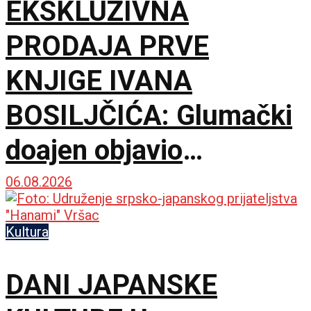
EKSKLUZIVNA
PRODAJA PRVE
KNJIGE IVANA
BOSILJČIĆA: Glumački
doajen objavio
autorizovani prvenac
06.08.2026
„Naše priče“
Kultura
DANI JAPANSKE