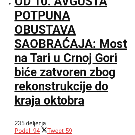
OD 10. AVGUSTA
POTPUNA
OBUSTAVA
SAOBRAĆAJA: Most
na Tari u Crnoj Gori
biće zatvoren zbog
rekonstrukcije do
kraja oktobra
235 deljenja
Podeli
94
Tweet
59