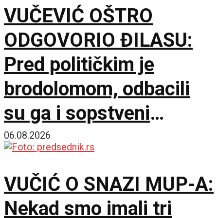
VUČEVIĆ OŠTRO
ODGOVORIO ĐILASU:
Pred političkim je
brodolomom, odbacili
su ga i sopstveni
saborci
06.08.2026
VUČIĆ O SNAZI MUP-A:
Nekad smo imali tri