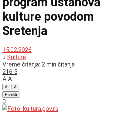
program ustanova
kulture povodom
Sretenja
15.02.2026
u
Kultura
Vreme čitanja: 2 min čitanja
216
5
A
A
A
A
Poništi
0