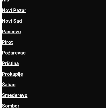
Novi Pazar
Novi Sad
Pančevo
Pirot
Požarevac
Priština
Prokuplje
Šabac
Smederevo
Sombor