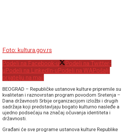
Foto: kultura.gov.rs
Podeli na Facebook-u
Podeli na Twitter-
u
Podeli na LinkedIn-u
Podeli na WA
Pošalji
prijatelju na mail
BEOGRAD – Republičke ustanove kulture pripremile su
kvalitetan i raznovrstan program povodom Sretenja –
Dana državnosti Srbije organizacijom izložbi i drugih
sadržaja koji predstavljaju bogato kulturno nasleđe a
ujedno podsećaju na značaj očuvanja identiteta i
državnosti.
Građani će sve programe ustanova kulture Republike