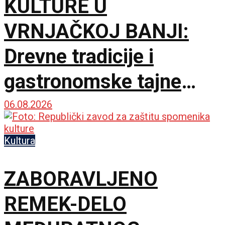
KULTURE U
VRNJAČKOJ BANJI:
Drevne tradicije i
gastronomske tajne
spojile dve prijateljske
06.08.2026
zemlje
Kultura
ZABORAVLJENO
REMEK-DELO