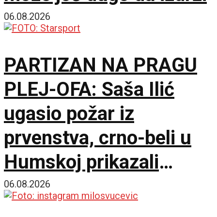
06.08.2026
PARTIZAN NA PRAGU
PLEJ-OFA: Saša Ilić
ugasio požar iz
prvenstva, crno-beli u
Humskoj prikazali
najboljih sat vremena u
06.08.2026
sezoni!