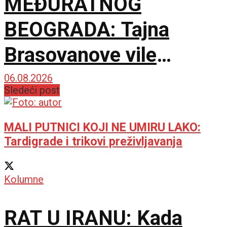
MEĐURATNOG
BEOGRADA: Tajna
Brasovanove vile
ponovo sija starim
06.08.2026
Sledeći post
sjajem
MALI PUTNICI KOJI NE UMIRU LAKO:
Tardigrade i trikovi preživljavanja
Kolumne
RAT U IRANU: Kada