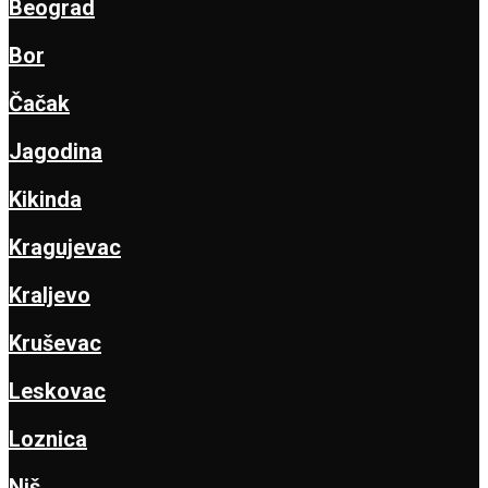
Beograd
Bor
Čačak
Jagodina
Kikinda
Kragujevac
Kraljevo
Kruševac
Leskovac
Loznica
Niš