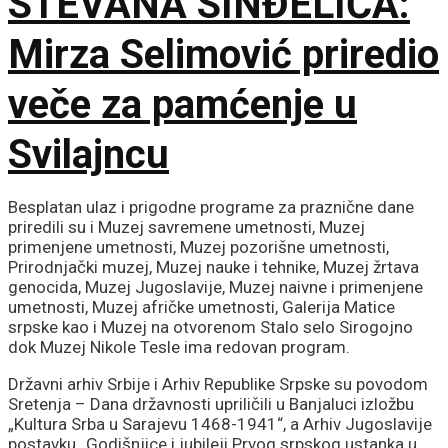
STEVANA SINĐELIĆA:
Mirza Selimović priredio
veče za pamćenje u
Svilajncu
Besplatan ulaz i prigodne programe za praznične dane
priredili su i Muzej savremene umetnosti, Muzej
primenjene umetnosti, Muzej pozorišne umetnosti,
Prirodnjački muzej, Muzej nauke i tehnike, Muzej žrtava
genocida, Muzej Jugoslavije, Muzej naivne i primenjene
umetnosti, Muzej afričke umetnosti, Galerija Matice
srpske kao i Muzej na otvorenom Stalo selo Sirogojno
dok Muzej Nikole Tesle ima redovan program.
Državni arhiv Srbije i Arhiv Republike Srpske su povodom
Sretenja – Dana državnosti upriličili u Banjaluci izložbu
„Kultura Srba u Sarajevu 1468-1941“, a Arhiv Jugoslavije
postavku „Godišnjice i jubileji Prvog srpskog ustanka u