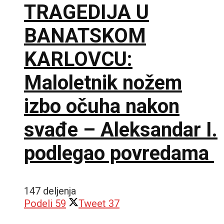
TRAGEDIJA U
BANATSKOM
KARLOVCU:
Maloletnik nožem
izbo očuha nakon
svađe – Aleksandar I.
podlegao povredama
147 deljenja
Podeli
59
Tweet
37