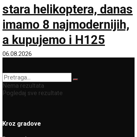
stara helikoptera, danas
imamo 8 najmodernijih,
a kupujemo i H125
06.08.2026
Nema rezultata
Pogledaj sve rezultate
Kroz gradove