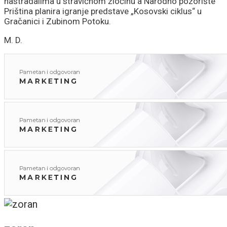
nastradalima u stravičnom zločinu a Narodno pozorište
Priština planira igranje predstave „Kosovski ciklus“ u
Gračanici i Zubinom Potoku.
M. D.