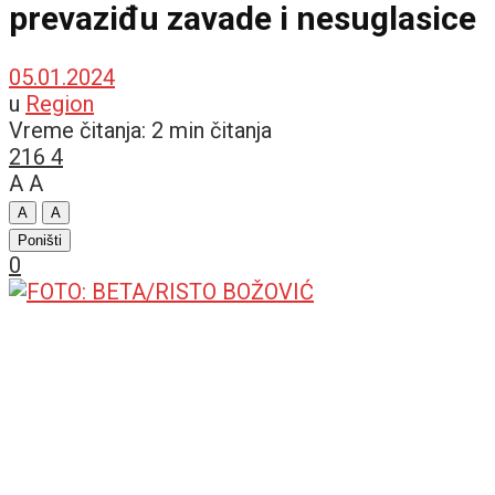
prevaziđu zavade i nesuglasice
05.01.2024
u
Region
Vreme čitanja: 2 min čitanja
216
4
A
A
A
A
Poništi
0