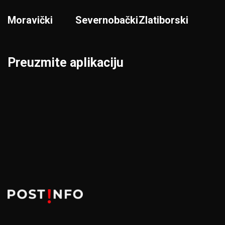
Moravički
Severnobački
Zlatiborski
Preuzmite aplikaciju