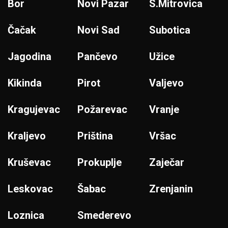
Bor
Novi Pazar
S.Mitrovica
Čačak
Novi Sad
Subotica
Jagodina
Pančevo
Užice
Kikinda
Pirot
Valjevo
Kragujevac
Požarevac
Vranje
Kraljevo
Priština
Vršac
Kruševac
Prokuplje
Zaječar
Leskovac
Šabac
Zrenjanin
Loznica
Smederevo