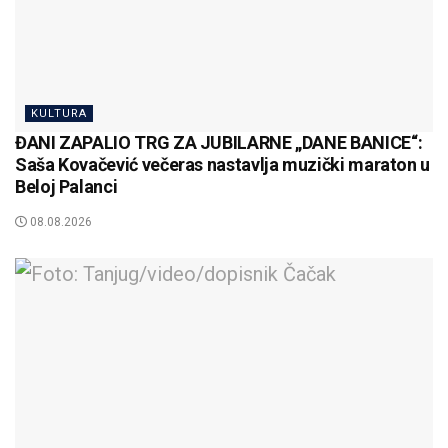
KULTURA
ĐANI ZAPALIO TRG ZA JUBILARNE „DANE BANICE“:
Saša Kovačević večeras nastavlja muzički maraton u
Beloj Palanci
08.08.2026