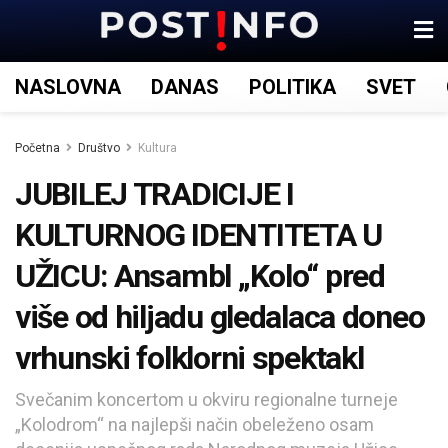
NASLOVNA
DANAS
POLITIKA
SVET
Početna
Društvo
Kultura
JUBILEJ TRADICIJE I
KULTURNOG IDENTITETA U
UŽICU: Ansambl „Kolo“ pred
više od hiljadu gledalaca doneo
vrhunski folklorni spektakl
Svečanim koncertom u okviru regionalne turneje
„Kolodrom“ na najlepši način obeleženo osam