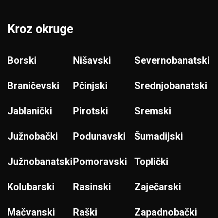
Kroz okruge
Borski
Nišavski
Severnobanatski
Braničevski
Pčinjski
Srednjobanatski
Jablanički
Pirotski
Sremski
Južnobački
Podunavski
Šumadijski
Južnobanatski
Pomoravski
Toplički
Kolubarski
Rasinski
Zaječarski
Mačvanski
Raški
Zapadnobački