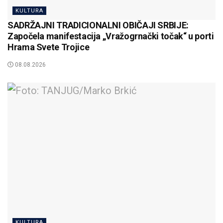
KULTURA
SADRŽAJNI TRADICIONALNI OBIČAJI SRBIJE:
Započela manifestacija „Vražogrnački točak“ u porti
Hrama Svete Trojice
08.08.2026
KULTURA