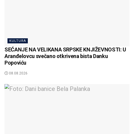
KULTURA
SEĆANJE NA VELIKANA SRPSKE KNJIŽEVNOSTI: U
Aranđelovcu svečano otkrivena bista Danku
Popoviću
08.08.2026