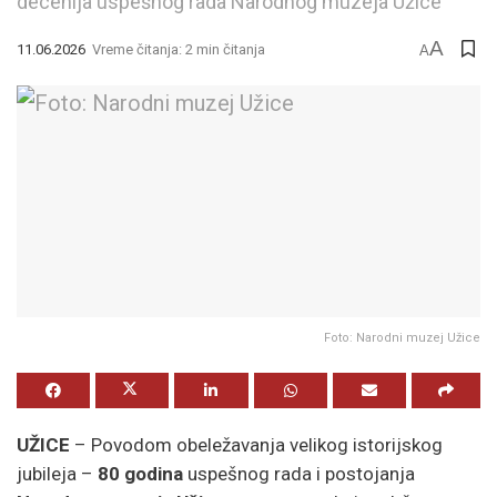
decenija uspešnog rada Narodnog muzeja Užice
A
11.06.2026
Vreme čitanja: 2 min čitanja
A
Foto: Narodni muzej Užice
UŽICE
– Povodom obeležavanja velikog istorijskog
jubileja –
80 godina
uspešnog rada i postojanja