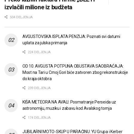
izvlačili milione iz budžeta
504 DELJENJA
AVGUSTOVSKA ISPLATA PENZIJA: Poznati svi datumi
uplata za julska primanja
224 DELJENJA
OD 10. AVGUSTA POTPUNA OBUSTAVA SAOBRAĆAJA:
Most na Tari u Crnoj Gori biće zatvoren zbog rekonstrukcije
do kraja oktobra
239 DELJENJA
KIŠA METEORA NA AVALI: Posmatranje Perseida uz
astronomiju, muziku i zabavu kod Avalskog tornja
174 DELJENJA
JUBILARNI MOTO-SKUP U PARAĆINU: YU Grupa i Kerber