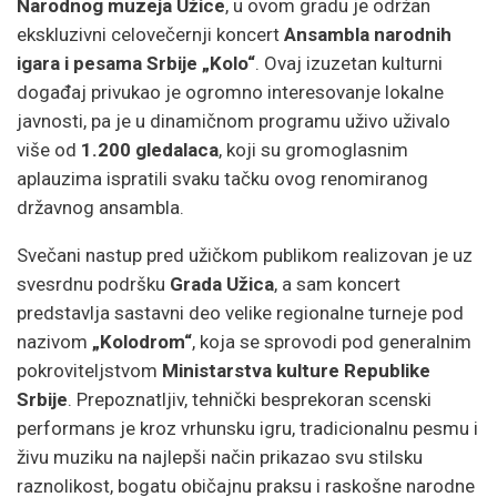
Narodnog muzeja Užice
, u ovom gradu je održan
ekskluzivni celovečernji koncert
Ansambla narodnih
igara i pesama Srbije „Kolo“
. Ovaj izuzetan kulturni
događaj privukao je ogromno interesovanje lokalne
javnosti, pa je u dinamičnom programu uživo uživalo
više od
1.200 gledalaca
, koji su gromoglasnim
aplauzima ispratili svaku tačku ovog renomiranog
državnog ansambla.
Svečani nastup pred užičkom publikom realizovan je uz
svesrdnu podršku
Grada Užica
, a sam koncert
predstavlja sastavni deo velike regionalne turneje pod
nazivom
„Kolodrom“
, koja se sprovodi pod generalnim
pokroviteljstvom
Ministarstva kulture Republike
Srbije
. Prepoznatljiv, tehnički besprekoran scenski
performans je kroz vrhunsku igru, tradicionalnu pesmu i
živu muziku na najlepši način prikazao svu stilsku
raznolikost, bogatu običajnu praksu i raskošne narodne