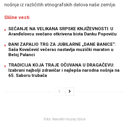
nošnje iz različitih etnografskih delova naše zemlje.
Slične vesti
SEĆANJE NA VELIKANA SRPSKE KNJIŽEVNOSTI: U
Aranđelovcu svečano otkrivena bista Danku Popoviću
ĐANI ZAPALIO TRG ZA JUBILARNE „DANE BANICE“:
Saša Kovačević večeras nastavlja muzički maraton u
Beloj Palanci
TRADICIJA KOJA TRAJE OČUVANA U DRAGAČEVU:
Izabrani najbolji zdravičar i najlepša narodna nošnja na
65. Saboru trubača
Foto: Narodni muzej Užice