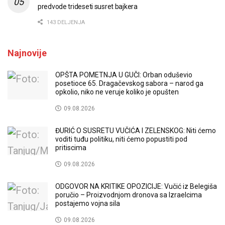
predvode trideseti susret bajkera
143 DELJENJA
Najnovije
OPŠTA POMETNJA U GUČI: Orban oduševio
posetioce 65. Dragačevskog sabora – narod ga
opkolio, niko ne veruje koliko je opušten
09.08.2026
ĐURIĆ O SUSRETU VUČIĆA I ZELENSKOG: Niti ćemo
voditi tuđu politiku, niti ćemo popustiti pod
pritiscima
09.08.2026
ODGOVOR NA KRITIKE OPOZICIJE: Vučić iz Belegiša
poručio – Proizvodnjom dronova sa Izraelcima
postajemo vojna sila
09.08.2026