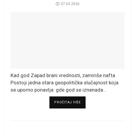
07.03.2026
Kad god Zapad brani vrednosti, zamiriše nafta
Postoji jedna stara geopolitička slučajnost koja
se uporno ponavlja: gde god se iznenada...
DETAILS
PROČITAJ VIŠE