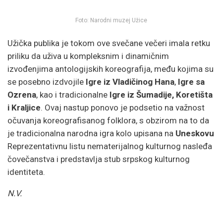
Foto: Narodni muzej Užice
Užička publika je tokom ove svečane večeri imala retku
priliku da uživa u kompleksnim i dinamičnim
izvođenjima antologijskih koreografija, među kojima su
se posebno izdvojile
Igre iz Vladičinog Hana
,
Igre sa
Ozrena
, kao i tradicionalne
Igre iz Šumadije, Koretišta
i Kraljice
. Ovaj nastup ponovo je podsetio na važnost
očuvanja koreografisanog folklora, s obzirom na to da
je tradicionalna narodna igra kolo upisana na
Uneskovu
Reprezentativnu listu nematerijalnog kulturnog nasleđa
čovečanstva i predstavlja stub srpskog kulturnog
identiteta.
N.V.