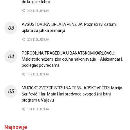
do kraja oktobra
235 DELJENJA
AVGUSTOVSKA ISPLATA PENZIJA: Poznati svi datumi
uplata za julska primanja
209 DELJENJA
PORODIČNA TRAGEDIJA U BANATSKOM KARLOVCU:
Maloletnik nožem izbo očuha nakon svađe – Aleksandar I.
podlegao povredama
147 DELJENJA
MUZIČKE ZVEZDE STIŽU NA TEŠNJARSKE VEČERI: Marija
Šerifović i Hari Mata Hari predvode ovogodišnji letnji
program u Valjevu
151 DELJENJA
Najnovije