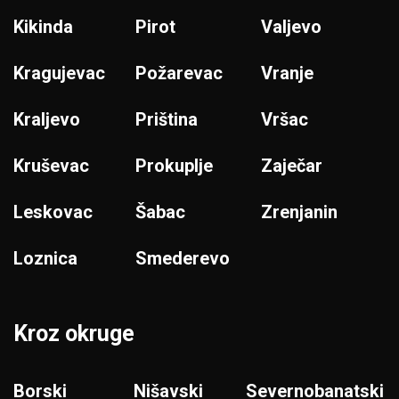
Kikinda
Pirot
Valjevo
Kragujevac
Požarevac
Vranje
Kraljevo
Priština
Vršac
Kruševac
Prokuplje
Zaječar
Leskovac
Šabac
Zrenjanin
Loznica
Smederevo
Kroz okruge
Borski
Nišavski
Severnobanatski