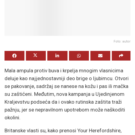
Foto: autor
Mala ampula protiv buva i krpelja mnogim vlasnicima
deluje kao najjednostavniji deo brige o ljubimcu. Otvori
se pakovanje, sadržaj se nanese na kožu i pas ili mačka
su zaštićeni. Međutim, nova kampanja u Ujedinjenom
Kraljevstvu podseća da i ovako rutinska zaštita traži
pažnju, jer se nepravilnom upotrebom može naškoditi
okolini.
Britanske vlasti su, kako prenosi Your Herefordshire,