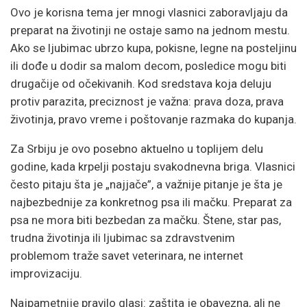
Ovo je korisna tema jer mnogi vlasnici zaboravljaju da
preparat na životinji ne ostaje samo na jednom mestu.
Ako se ljubimac ubrzo kupa, pokisne, legne na posteljinu
ili dođe u dodir sa malom decom, posledice mogu biti
drugačije od očekivanih. Kod sredstava koja deluju
protiv parazita, preciznost je važna: prava doza, prava
životinja, pravo vreme i poštovanje razmaka do kupanja.
Za Srbiju je ovo posebno aktuelno u toplijem delu
godine, kada krpelji postaju svakodnevna briga. Vlasnici
često pitaju šta je „najjače”, a važnije pitanje je šta je
najbezbednije za konkretnog psa ili mačku. Preparat za
psa ne mora biti bezbedan za mačku. Štene, star pas,
trudna životinja ili ljubimac sa zdravstvenim
problemom traže savet veterinara, ne internet
improvizaciju.
Najpametnije pravilo glasi: zaštita je obavezna, ali ne