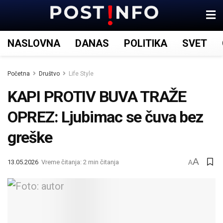
NASLOVNA
DANAS
POLITIKA
SVET
Početna
Društvo
Life Style
KAPI PROTIV BUVA TRAŽE
OPREZ: Ljubimac se čuva bez
greške
A
13.05.2026
Vreme čitanja: 2 min čitanja
A