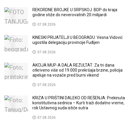
REKORDNE BROJKE U SRPSKOJ: BDP do kraja
godine stiže do neverovatnih 20 milijardi
07.08.2026
KINESKI PRIJATELJI U BEOGRADU: Vesna Vidović
ugostila delegaciju provincije Fuđijen
07.08.2026
AKCIJA MUP-A DALA REZULTAT: Za tri dana
otkriveno više od 19.000 prekršaja brzine, policija
apeluje na vozače pred burni vikend
07.08.2026
KRIZA U PRIŠTINI DALEKO OD REŠENJA: Prekinuta
konstitutivna sednica – Kurti traži dodatno vreme,
rok Ustavnog suda ističe sutra
07.08.2026