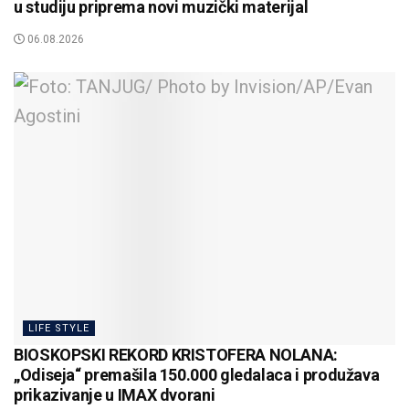
u studiju priprema novi muzički materijal
06.08.2026
LIFE STYLE
BIOSKOPSKI REKORD KRISTOFERA NOLANA:
„Odiseja“ premašila 150.000 gledalaca i produžava
prikazivanje u IMAX dvorani