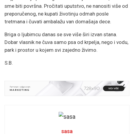
sme biti površna. Pročitati uputstvo, ne nanositi više od
preporučenog, ne kupati životinju odmah posle
tretmana i čuvati ambalažu van domašaja dece.
Briga o ljubimcu danas se sve više širi izvan stana.
Dobar vlasnik ne čuva samo psa od krpelja, nego i vodu,
park i prostor u kojem svi zajedno živimo.
S.B.
sasa