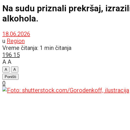
Na sudu priznali prekršaj, izrazil
alkohola.
18.06.2026
u
Region
Vreme čitanja: 1 min čitanja
196
15
A
A
A
A
Poništi
0