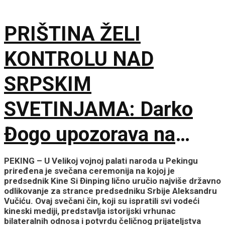
PRIŠTINA ŽELI
KONTROLU NAD
SRPSKIM
SVETINJAMA: Darko
Đogo upozorava na
opasne namere
PEKING – U Velikoj vojnoj palati naroda u Pekingu
priređena je svečana ceremonija na kojoj je
uvođenja licenciranih
predsednik Kine Si Đinping lično uručio najviše državno
odlikovanje za strance predsedniku Srbije Aleksandru
Vučiću. Ovaj svečani čin, koji su ispratili svi vodeći
vodiča na KiM
kineski mediji, predstavlja istorijski vrhunac
bilateralnih odnosa i potvrdu čeličnog prijateljstva