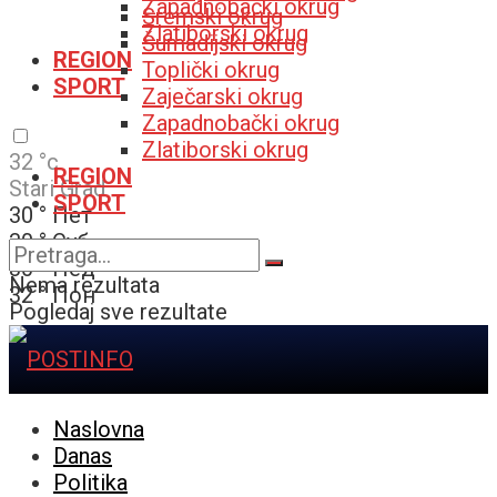
Zapadnobački okrug
Sremski okrug
Zlatiborski okrug
Šumadijski okrug
REGION
Toplički okrug
SPORT
Zaječarski okrug
Zapadnobački okrug
Zlatiborski okrug
32
°c
REGION
Stari Grad
SPORT
30
°
Пет
30
°
Суб
30
°
Нед
Nema rezultata
32
°
Пон
Pogledaj sve rezultate
Naslovna
Danas
Politika