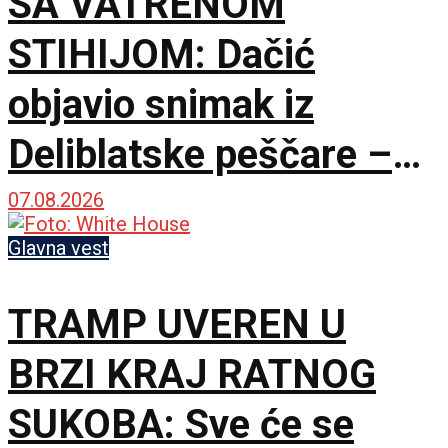
SA VATRENOM
STIHIJOM: Dačić
objavio snimak iz
Deliblatske peščare –
ubačena i tri helikoptera
07.08.2026
Glavna vest
TRAMP UVEREN U
BRZI KRAJ RATNOG
SUKOBA: Sve će se