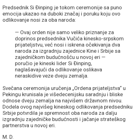
Predsednik Si Đinping je tokom ceremonije sa puno
emocija ukazao na duboki značaj i poruku koju ovo
odlikovanje nosi za oba naroda:
— Ovaj orden nije samo veliko priznanje za
doprinos predsednika Vučića kinesko-srpskom
prijateljstvu, već nosi i iskrena očekivanja dva
naroda za izgradnju zajednice Kine i Srbije sa
zajedničkom budućnošću u novoj eri —
poručio je kineski lider Si Đinping,
naglašavajući da odlikovanje oslikava
neraskidive veze dveju zemalja.
Svečana ceremonija uručenja „Ordena prijateljstva“ u
Pekingu krunisala je višedecenijsku saradnju i bliske
odnose dveju zemalja na najvišem državnom nivou.
Dodela ovog najvišeg kineskog odlikovanja predsedniku
Srbije potvrdila je spremnost oba naroda za dalju
izgradnju zajedničke budućnosti i jačanje strateškog
partnerstva u novoj eri.
M. D.