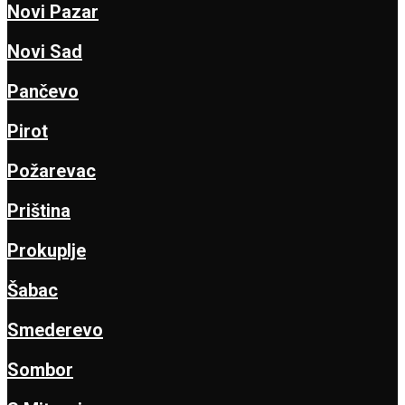
Novi Pazar
Novi Sad
Pančevo
Pirot
Požarevac
Priština
Prokuplje
Šabac
Smederevo
Sombor