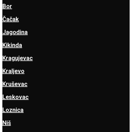
Bor
Čačak
Jagodina
Kikinda
Kragujevac
Kraljevo
Kruševac
Leskovac
Loznica
Niš