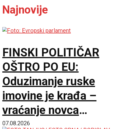
Najnovije
FINSKI POLITIČAR
OŠTRO PO EU:
Oduzimanje ruske
imovine je krađa –
vraćanje novca
omogućilo bi mir u
07.08.2026