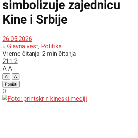
simbolizuje zajednicu
Kine i Srbije
26.05.2026
u
Glavna vest
,
Politika
Vreme čitanja: 2 min čitanja
211
2
A
A
A
A
Poništi
0