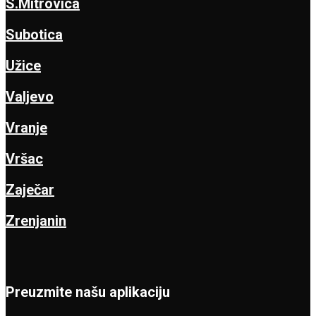
S.Mitrovica
Subotica
Užice
Valjevo
Vranje
Vršac
Zaječar
Zrenjanin
Preuzmite našu aplikaciju