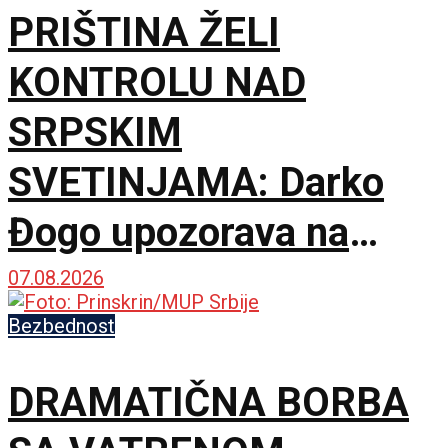
PRIŠTINA ŽELI
KONTROLU NAD
SRPSKIM
SVETINJAMA: Darko
Đogo upozorava na
opasne namere
07.08.2026
uvođenja licenciranih
Bezbednost
vodiča na KiM
DRAMATIČNA BORBA