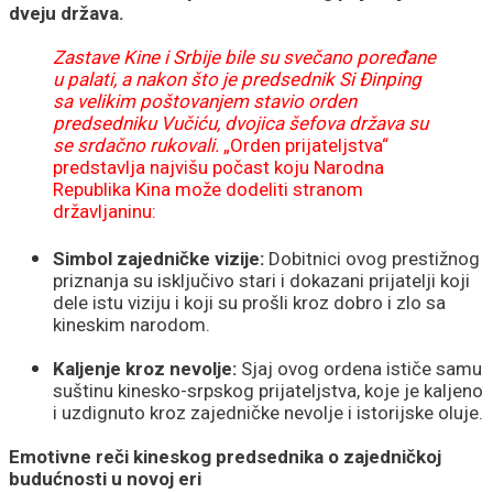
dveju država.
Zastave Kine i Srbije bile su svečano poređane
u palati, a nakon što je predsednik Si Đinping
sa velikim poštovanjem stavio orden
predsedniku Vučiću, dvojica šefova država su
se srdačno rukovali.
„Orden prijateljstva“
predstavlja najvišu počast koju Narodna
Republika Kina može dodeliti stranom
državljaninu:
Simbol zajedničke vizije:
Dobitnici ovog prestižnog
priznanja su isključivo stari i dokazani prijatelji koji
dele istu viziju i koji su prošli kroz dobro i zlo sa
kineskim narodom.
Kaljenje kroz nevolje:
Sjaj ovog ordena ističe samu
suštinu kinesko-srpskog prijateljstva, koje je kaljeno
i uzdignuto kroz zajedničke nevolje i istorijske oluje.
Emotivne reči kineskog predsednika o zajedničkoj
budućnosti u novoj eri