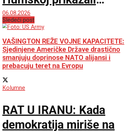
najboljih sat vremena u
06.08.2026
Sledeći post
sezoni!
VAŠINGTON REŽE VOJNE KAPACITETE:
Sjedinjene Američke Države drastično
smanjuju doprinose NATO alijansi i
prebacuju teret na Evropu
Kolumne
RAT U IRANU: Kada
demokratija miriše na