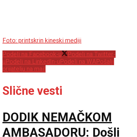
Foto: printskrin kineski mediji
Podeli na Facebook-u
Podeli na Twitter-
u
Podeli na LinkedIn-u
Podeli na WA
Pošalji
prijatelju na mail
Slične vesti
DODIK NEMAČKOM
AMBASADORU: Došli