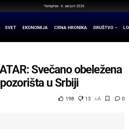
Четвртак - 6. август 2026.
SVET
EKONOMIJA
CRNA HRONIKA
DRUŠTVO
LO
TAR: Svečano obeležena
pozorišta u Srbiji
198
13
A
0
A