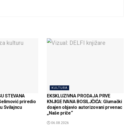
KULTURA
GU STEVANA
EKSKLUZIVNA PRODAJA PRVE
elimović priredio
KNJIGE IVANA BOSILJČIĆA: Glumački
u Svilajncu
doajen objavio autorizovani prvenac
„Naše priče“
06.08.2026