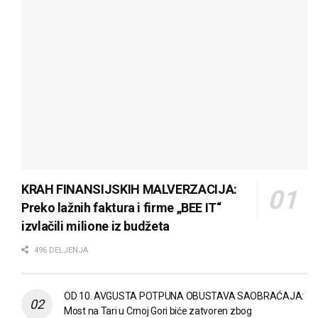
KRAH FINANSIJSKIH MALVERZACIJA:
Preko lažnih faktura i firme „BEE IT“
izvlačili milione iz budžeta
496 DELJENJA
OD 10. AVGUSTA POTPUNA OBUSTAVA SAOBRAĆAJA:
Most na Tari u Crnoj Gori biće zatvoren zbog