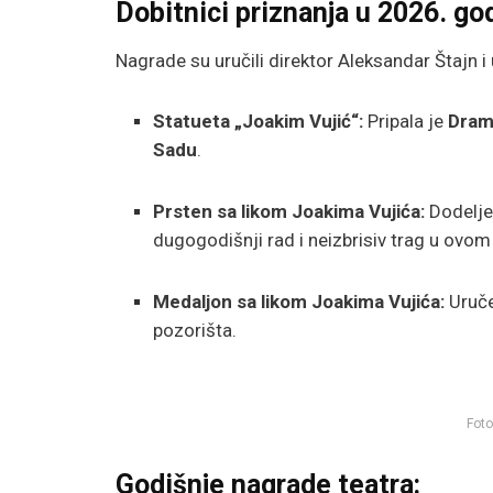
Dobitnici priznanja u 2026. god
Nagrade su uručili direktor Aleksandar Štajn i
Statueta „Joakim Vujić“:
Pripala je
Dram
Sadu
.
Prsten sa likom Joakima Vujića:
Dodelje
dugogodišnji rad i neizbrisiv trag u ovom 
Medaljon sa likom Joakima Vujića:
Uruče
pozorišta.
Foto
Godišnje nagrade teatra: