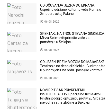
OD OČUVANJA JEZIKA DO EKRANA:
Uspešno održano Kulturno veče Roma u
Smederevskoj Palanci
06.08.2026
SPEKTAKL NA TRGU STEVANA SINĐELIĆA:
Mirza Selimović priredio veče za
pamćenje u Svilajncu
06.08.2026
OD JESENI BRZIM VOZOM DO MAĐARSKE:
Testiranja na deonici Kelebija–Budimpešta
u punom jeku, na redu i pasoške kontrole
06.08.2026
NOVI PRITISAK PRIVREMENIH
INSTITUCIJA: Tzv. Specijalno tužilaštvo u
Prištini podiglo optužnicu protiv 20 Srba za
navodne ratne zločine u Đakovici