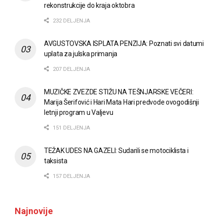
rekonstrukcije do kraja oktobra
232 DELJENJA
AVGUSTOVSKA ISPLATA PENZIJA: Poznati svi datumi
uplata za julska primanja
207 DELJENJA
MUZIČKE ZVEZDE STIŽU NA TEŠNJARSKE VEČERI:
Marija Šerifović i Hari Mata Hari predvode ovogodišnji
letnji program u Valjevu
151 DELJENJA
TEŽAK UDES NA GAZELI: Sudarili se motociklista i
taksista
157 DELJENJA
Najnovije