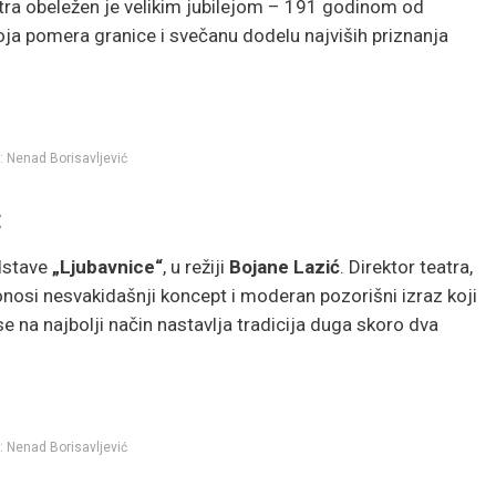
ra obeležen je velikim jubilejom – 191 godinom od
koja pomera granice i svečanu dodelu najviših priznanja
: Nenad Borisavljević
:
edstave
„Ljubavnice“
, u režiji
Bojane Lazić
. Direktor teatra,
nosi nesvakidašnji koncept i moderan pozorišni izraz koji
e na najbolji način nastavlja tradicija duga skoro dva
: Nenad Borisavljević