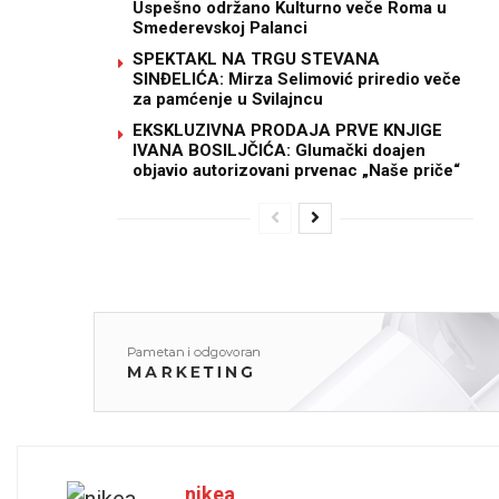
Uspešno održano Kulturno veče Roma u
Smederevskoj Palanci
SPEKTAKL NA TRGU STEVANA
SINĐELIĆA: Mirza Selimović priredio veče
za pamćenje u Svilajncu
EKSKLUZIVNA PRODAJA PRVE KNJIGE
IVANA BOSILJČIĆA: Glumački doajen
objavio autorizovani prvenac „Naše priče“
nikea