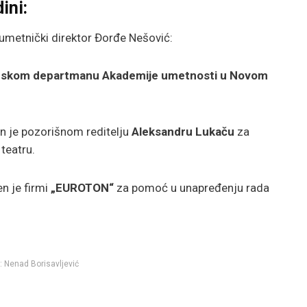
ini:
 umetnički direktor Đorđe Nešović:
skom departmanu Akademije umetnosti u Novom
n je pozorišnom reditelju
Aleksandru Lukaču
za
teatru.
n je firmi
„EUROTON“
za pomoć u unapređenju rada
: Nenad Borisavljević