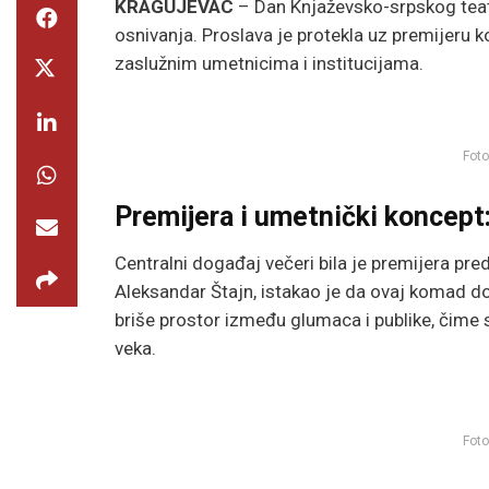
KRAGUJEVAC
– Dan Knjaževsko-srpskog teat
osnivanja. Proslava je protekla uz premijeru 
zaslužnim umetnicima i institucijama.
Foto
Premijera i umetnički koncept
Centralni događaj večeri bila je premijera pr
Aleksandar Štajn, istakao je da ovaj komad do
briše prostor između glumaca i publike, čime s
veka.
Foto