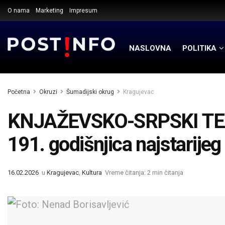
O nama
Marketing
Impresum
NASLOVNA
POLITIKA
Početna
Okruzi
Šumadijski okrug
Kragujevac
KNJAŽEVSKO-SRPSKI TEA
191. godišnjica najstarijeg 
16.02.2026
u
Kragujevac
,
Kultura
Vreme čitanja: 2 min čitanja