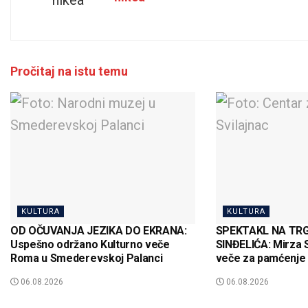
Pročitaj na istu temu
KULTURA
KULTURA
OD OČUVANJA JEZIKA DO EKRANA:
SPEKTAKL NA TR
Uspešno održano Kulturno veče
SINĐELIĆA: Mirza S
Roma u Smederevskoj Palanci
veče za pamćenje 
06.08.2026
06.08.2026