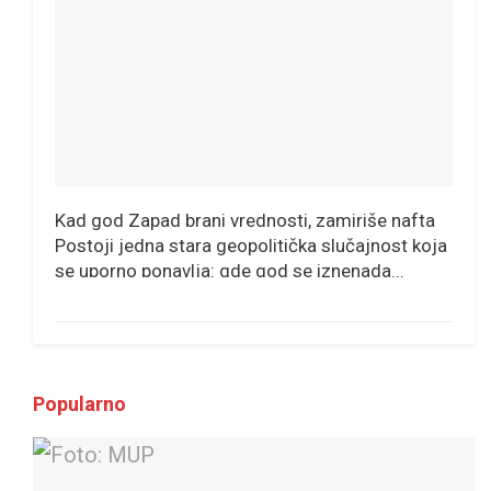
Kad god Zapad brani vrednosti, zamiriše nafta
Postoji jedna stara geopolitička slučajnost koja
se uporno ponavlja: gde god se iznenada...
Popularno