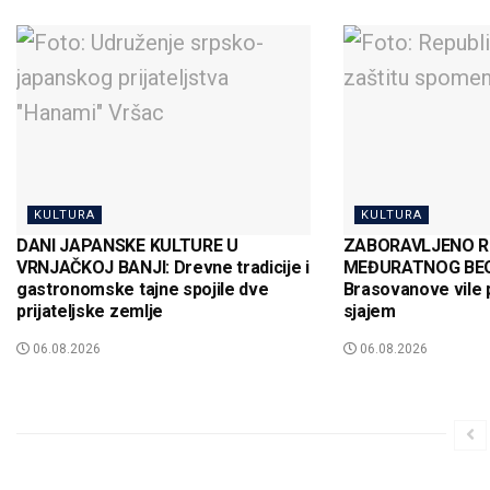
KULTURA
KULTURA
DANI JAPANSKE KULTURE U
ZABORAVLJENO R
VRNJAČKOJ BANJI: Drevne tradicije i
MEĐURATNOG BEO
gastronomske tajne spojile dve
Brasovanove vile 
prijateljske zemlje
sjajem
06.08.2026
06.08.2026