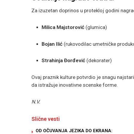
Za izuzetan doprinos u protekloj godini nagra
Milica Majstorović
(glumica)
Bojan Ilić
(rukovodilac umetničke produkc
Strahinja Đorđević
(dekorater)
Ovaj praznik kulture potvrdio je snagu najstari
da istražuje inovativne scenske forme.
N.V.
Slične vesti
OD OČUVANJA JEZIKA DO EKRANA: