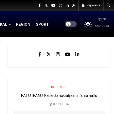
Logovanje
32
°C
KAL
REGION
SPORT
Stari Grad
KOLUMNE
RAT U IRANU: Kada demokratija miriše na naftu
07.03.2026