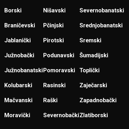
Borski
Nišavski
Severnobanatski
Braničevski
Pčinjski
Srednjobanatski
Jablanički
Pirotski
Sremski
Južnobački
Podunavski
Šumadijski
Južnobanatski
Pomoravski
Toplički
Kolubarski
Rasinski
Zaječarski
Mačvanski
Raški
Zapadnobački
Moravički
Severnobački
Zlatiborski