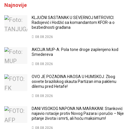
Najnovije
KLJUČNI SASTANAK U SEVERNOJ MITROVICI:
Radojević i Hodžić sa komandantom KFOR-a o
bezbednosti građana
08.08.2026
AKCIJA MUP-A: Pola tone droge zaplenjeno kod
Smedereva
08.08.2026
OVO JE POZADINA HAOSA U HUMSKOJ: Zbog
osvete brazilskog skauta Partizan ima paklenu
dilemu pred Hetafe!
08.08.2026
DANI VISOKOG NAPONA NA MARAKANI: Stanković
najavio rotacije protiv Novog Pazara i poručio – Nije
pitanje života i smrti, ali hoću maksimum!
08.08.2026