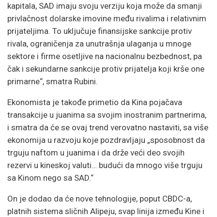
kapitala, SAD imaju svoju verziju koja može da smanji
privlačnost dolarske imovine među rivalima i relativnim
prijateljima. To uključuje finansijske sankcije protiv
rivala, ograničenja za unutrašnja ulaganja u mnoge
sektore i firme osetljive na nacionalnu bezbednost, pa
čak i sekundarne sankcije protiv prijatelja koji krše one
primarne“, smatra Rubini.
Ekonomista je takođe primetio da Kina pojačava
transakcije u juanima sa svojim inostranim partnerima,
i smatra da će se ovaj trend verovatno nastaviti, sa više
ekonomija u razvoju koje pozdravljaju „sposobnost da
trguju naftom u juanima i da drže veći deo svojih
rezervi u kineskoj valuti… budući da mnogo više trguju
sa Kinom nego sa SAD.“
On je dodao da će nove tehnologije, poput CBDC-a,
platnih sistema sličnih Alipeju, svap linija između Kine i