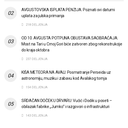
AVGUSTOVSKA ISPLATA PENZIJA: Poznati svi datumi
uplata za julska primanja
218 DELJENJA
OD 10. AVGUSTA POTPUNA OBUSTAVA SAOBRAĆAJA:
Most na Tari u Crnoj Gori biće zatvoren zbog rekonstrukcije
do kraja oktobra
237 DELJENJA
KIŠA METEORA NA AVALI: Posmatranje Perseida uz
astronomiju, muziku i zabavu kod Avalskog tornja
154 DELJENJA
SRDAČAN DOČEK U DRVARU: Vučić i Dodik u poseti –
obilazak fabrike „Jumko” i razgovori o infrastrukturi
143 DELJENJA