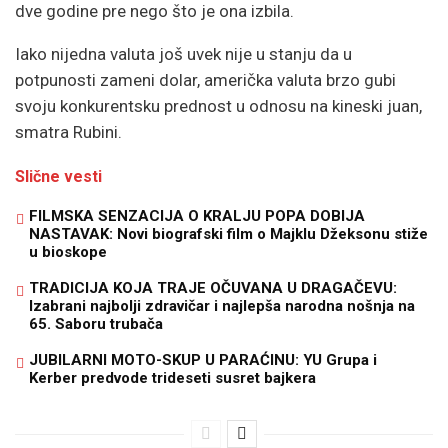
dve godine pre nego što je ona izbila.
Iako nijedna valuta još uvek nije u stanju da u
potpunosti zameni dolar, američka valuta brzo gubi
svoju konkurentsku prednost u odnosu na kineski juan,
smatra Rubini.
Slične vesti
FILMSKA SENZACIJA O KRALJU POPA DOBIJA
NASTAVAK: Novi biografski film o Majklu Džeksonu stiže
u bioskope
TRADICIJA KOJA TRAJE OČUVANA U DRAGAČEVU:
Izabrani najbolji zdravičar i najlepša narodna nošnja na
65. Saboru trubača
JUBILARNI MOTO-SKUP U PARAĆINU: YU Grupa i
Kerber predvode trideseti susret bajkera