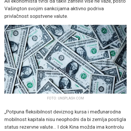
Ali ekonomista tvrdi da takvi zahtevi više ne važe, pošto
Vašington svojim sankcijama aktivno podriva
privlačnost sopstvene valute.
FOTO: UNSPLASH.COM
„Potpuna fleksibilnost deviznog kursa i međunarodna
mobilnost kapitala nisu neophodni da bi zemlja postigla
status rezervne valute… I dok Kina možda ima kontrolu