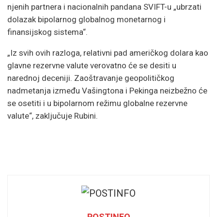
njenih partnera i nacionalnih pandana SVIFT-u „ubrzati
dolazak bipolarnog globalnog monetarnog i
finansijskog sistema“.
„Iz svih ovih razloga, relativni pad američkog dolara kao
glavne rezervne valute verovatno će se desiti u
narednoj deceniji. Zaoštravanje geopolitičkog
nadmetanja između Vašingtona i Pekinga neizbežno će
se osetiti i u bipolarnom režimu globalne rezervne
valute“, zaključuje Rubini.
POSTINFO