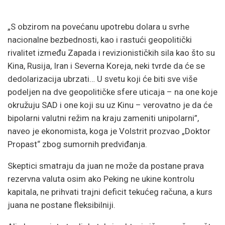
„S obzirom na povećanu upotrebu dolara u svrhe
nacionalne bezbednosti, kao i rastući geopolitički
rivalitet između Zapada i revizionističkih sila kao što su
Kina, Rusija, Iran i Severna Koreja, neki tvrde da će se
dedolarizacija ubrzati… U svetu koji će biti sve više
podeljen na dve geopolitičke sfere uticaja – na one koje
okružuju SAD i one koji su uz Kinu – verovatno je da će
bipolarni valutni režim na kraju zameniti unipolarni”,
naveo je ekonomista, koga je Volstrit prozvao „Doktor
Propast“ zbog sumornih predviđanja.
Skeptici smatraju da juan ne može da postane prava
rezervna valuta osim ako Peking ne ukine kontrolu
kapitala, ne prihvati trajni deficit tekućeg računa, a kurs
juana ne postane fleksibilniji.