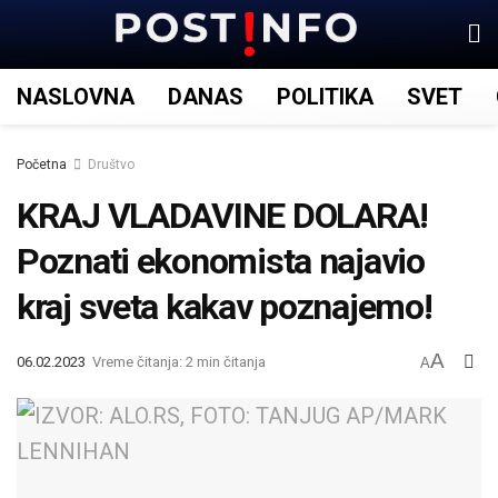
NASLOVNA
DANAS
POLITIKA
SVET
Početna
Društvo
KRAJ VLADAVINE DOLARA!
Poznati ekonomista najavio
kraj sveta kakav poznajemo!
A
06.02.2023
Vreme čitanja: 2 min čitanja
A