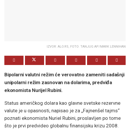
IZVOR: ALO.RS, FOTO: TANJUG AP/MARK LENNIHAN
Bipolarni valutni režim će verovatno zameniti sadašnji
unipolarni režim zasnovan na dolarima, predviđa
ekonomista Nurijel Rubini.
Status američkog dolara kao glavne svetske rezervne
valute je u opasnosti, napisao je za „Fajnenšel tajms“
poznati ekonomista Nuriel Rubini, proslavljen po tome
što je prvi predvideo globalnu finansijsku krizu 2008.