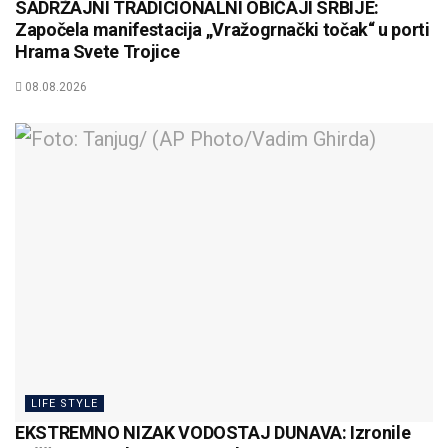
SADRŽAJNI TRADICIONALNI OBIČAJI SRBIJE:
Započela manifestacija „Vražogrnački točak“ u porti
Hrama Svete Trojice
08.08.2026
LIFE STYLE
EKSTREMNO NIZAK VODOSTAJ DUNAVA: Izronile