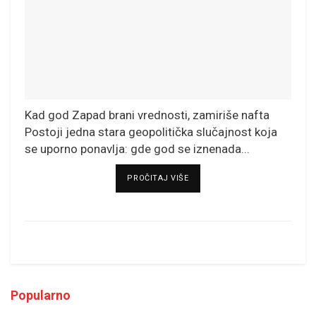
Kad god Zapad brani vrednosti, zamiriše nafta
Postoji jedna stara geopolitička slučajnost koja
se uporno ponavlja: gde god se iznenada...
DETAILS
PROČITAJ VIŠE
Popularno