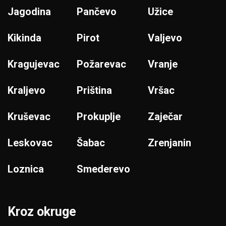
Jagodina
Pančevo
Užice
Kikinda
Pirot
Valjevo
Kragujevac
Požarevac
Vranje
Kraljevo
Priština
Vršac
Kruševac
Prokuplje
Zaječar
Leskovac
Šabac
Zrenjanin
Loznica
Smederevo
Kroz okruge