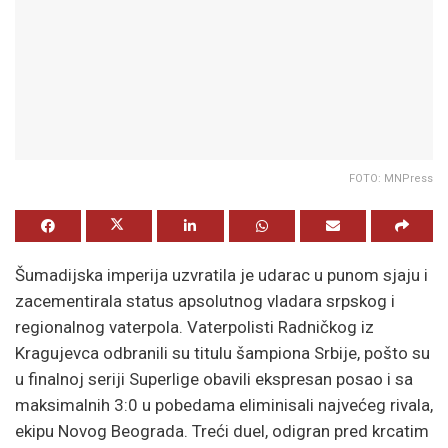
FOTO: MNPress
Šumadijska imperija uzvratila je udarac u punom sjaju i
zacementirala status apsolutnog vladara srpskog i
regionalnog vaterpola. Vaterpolisti Radničkog iz
Kragujevca odbranili su titulu šampiona Srbije, pošto su
u finalnoj seriji Superlige obavili ekspresan posao i sa
maksimalnih 3:0 u pobedama eliminisali najvećeg rivala,
ekipu Novog Beograda. Treći duel, odigran pred krcatim