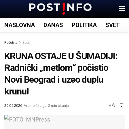
NASLOVNA
DANAS
POLITIKA
SVET
Početna
Sport
KRUNA OSTAJE U ŠUMADIJI:
Radnički „metlom“ počistio
Novi Beograd i uzeo duplu
krunu!
A
29.05.2026
Vreme čitanja: 2 min čitanja
A