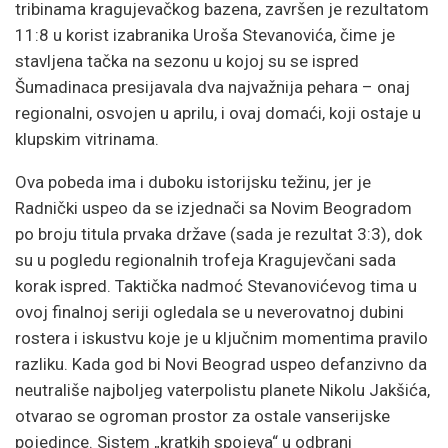
tribinama kragujevačkog bazena, završen je rezultatom
11:8 u korist izabranika Uroša Stevanovića, čime je
stavljena tačka na sezonu u kojoj su se ispred
Šumadinaca presijavala dva najvažnija pehara – onaj
regionalni, osvojen u aprilu, i ovaj domaći, koji ostaje u
klupskim vitrinama.
Ova pobeda ima i duboku istorijsku težinu, jer je
Radnički uspeo da se izjednači sa Novim Beogradom
po broju titula prvaka države (sada je rezultat 3:3), dok
su u pogledu regionalnih trofeja Kragujevčani sada
korak ispred. Taktička nadmoć Stevanovićevog tima u
ovoj finalnoj seriji ogledala se u neverovatnoj dubini
rostera i iskustvu koje je u ključnim momentima pravilo
razliku. Kada god bi Novi Beograd uspeo defanzivno da
neutrališe najboljeg vaterpolistu planete Nikolu Jakšića,
otvarao se ogroman prostor za ostale vanserijske
pojedince. Sistem „kratkih spojeva“ u odbrani