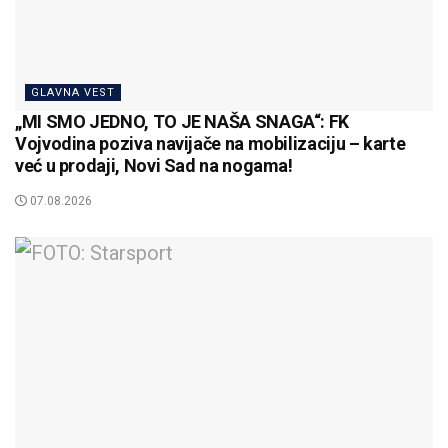
GLAVNA VEST
„MI SMO JEDNO, TO JE NAŠA SNAGA“: FK
Vojvodina poziva navijače na mobilizaciju – karte
već u prodaji, Novi Sad na nogama!
07.08.2026