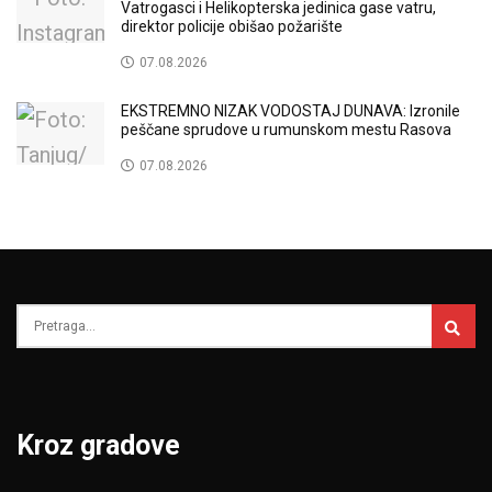
Vatrogasci i Helikopterska jedinica gase vatru,
direktor policije obišao požarište
07.08.2026
EKSTREMNO NIZAK VODOSTAJ DUNAVA: Izronile
peščane sprudove u rumunskom mestu Rasova
07.08.2026
Kroz gradove