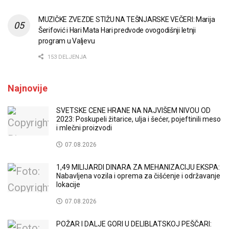
MUZIČKE ZVEZDE STIŽU NA TEŠNJARSKE VEČERI: Marija
Šerifović i Hari Mata Hari predvode ovogodišnji letnji
program u Valjevu
153 DELJENJA
Najnovije
SVETSKE CENE HRANE NA NAJVIŠEM NIVOU OD
2023: Poskupeli žitarice, ulja i šećer, pojeftinili meso
i mlečni proizvodi
07.08.2026
1,49 MILIJARDI DINARA ZA MEHANIZACIJU EKSPA:
Nabavljena vozila i oprema za čišćenje i održavanje
lokacije
07.08.2026
POŽAR I DALJE GORI U DELIBLATSKOJ PEŠČARI: