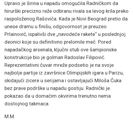
Upravo je širina u napadu omogućila Radničkom da
hirurški precizno reže odbranu rivala sa levog krila preko
raspoloženog Rašovića. Kada je Novi Beograd pretio da
unese dramu u finišu, odgovornost je preuzeo
Prlainović, ispalivši dve „navodeće rakete“ u poslednjoj
deonici koje su definitivno prelomile meč. Pored
napadačkog arsenala, ključni stub ove šampionske
konstrukcije bio je golman Radoslav Filipović.
Reprezentativni čuvar mreže podsetio je na svoje
najbolje partije iz završnice Olimpijskih igara u Parizu,
skidajući zicere u serijama i ostavljajući Miloša Ćuka
bez prave podrške u napadu gostiju. Radnički je
pokazao da u domaćim okvirima trenutno nema
dostojnog takmaca.
M.M.