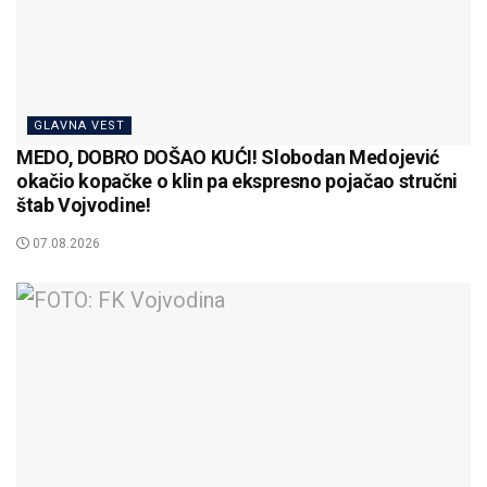
GLAVNA VEST
MEDO, DOBRO DOŠAO KUĆI! Slobodan Medojević
okačio kopačke o klin pa ekspresno pojačao stručni
štab Vojvodine!
07.08.2026