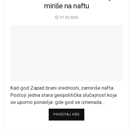
miriše na naftu
07.03.2026
Kad god Zapad brani vrednosti, zamiriše nafta
Postoji jedna stara geopolitička slučajnost koja
se uporno ponavlja: gde god se iznenada...
DETAILS
PROČITAJ VIŠE