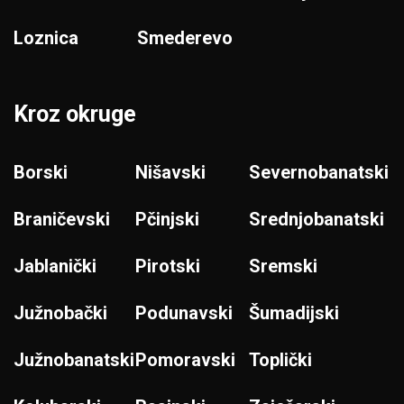
Loznica
Smederevo
Kroz okruge
Borski
Nišavski
Severnobanatski
Braničevski
Pčinjski
Srednjobanatski
Jablanički
Pirotski
Sremski
Južnobački
Podunavski
Šumadijski
Južnobanatski
Pomoravski
Toplički