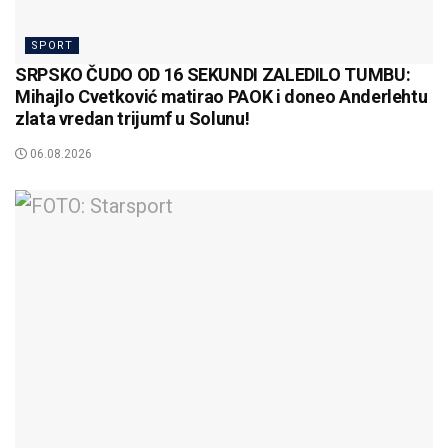
SPORT
SRPSKO ČUDO OD 16 SEKUNDI ZALEDILO TUMBU:
Mihajlo Cvetković matirao PAOK i doneo Anderlehtu
zlata vredan trijumf u Solunu!
06.08.2026