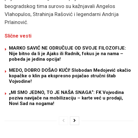
beogradskog tima surovo su kažnjavali Angelos
Vlahopulos, Strahinja Rašović i legendarni Andrija
Prlainović.
Slične vesti
MARKO SAVIĆ NE ODRUČUJE OD SVOJE FILOZOFIJE:
Nije bitno da li je Ajaks ili Radnik, fokus je na nama –
pobeda je jedina opcija!
MEDO, DOBRO DOŠAO KUĆI! Slobodan Medojević okačio
kopačke o klin pa ekspresno pojačao stručni štab
Vojvodine!
„MI SMO JEDNO, TO JE NAŠA SNAGA“: FK Vojvodina
poziva navijače na mobilizaciju – karte već u prodaji,
Novi Sad na nogama!