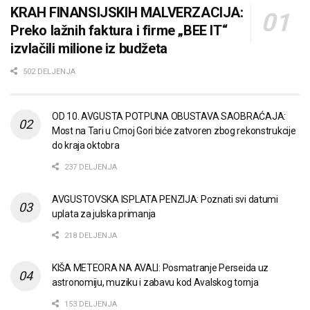
KRAH FINANSIJSKIH MALVERZACIJA:
Preko lažnih faktura i firme „BEE IT“
izvlačili milione iz budžeta
502 DELJENJA
OD 10. AVGUSTA POTPUNA OBUSTAVA SAOBRAĆAJA:
Most na Tari u Crnoj Gori biće zatvoren zbog rekonstrukcije
do kraja oktobra
237 DELJENJA
AVGUSTOVSKA ISPLATA PENZIJA: Poznati svi datumi
uplata za julska primanja
218 DELJENJA
KIŠA METEORA NA AVALI: Posmatranje Perseida uz
astronomiju, muziku i zabavu kod Avalskog tornja
153 DELJENJA