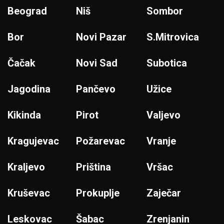
Beograd
Niš
Sombor
Bor
Novi Pazar
S.Mitrovica
Čačak
Novi Sad
Subotica
Jagodina
Pančevo
Užice
Kikinda
Pirot
Valjevo
Kragujevac
Požarevac
Vranje
Kraljevo
Priština
Vršac
Kruševac
Prokuplje
Zaječar
Leskovac
Šabac
Zrenjanin