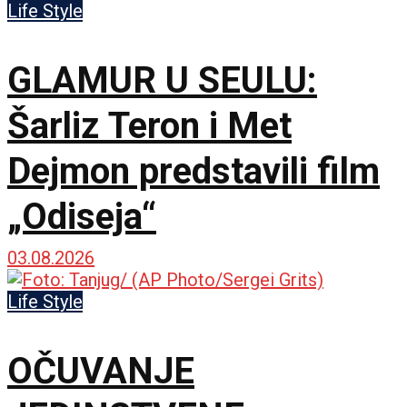
mozaicima i freskama
Life Style
GLAMUR U SEULU:
Šarliz Teron i Met
Dejmon predstavili film
„Odiseja“
03.08.2026
Life Style
OČUVANJE