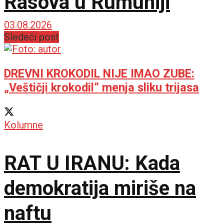
Rasova u Rumuniji
03.08.2026
Sledeći post
DREVNI KROKODIL NIJE IMAO ZUBE:
„Veštičji krokodil” menja sliku trijasa
Kolumne
RAT U IRANU: Kada
demokratija miriše na
naftu