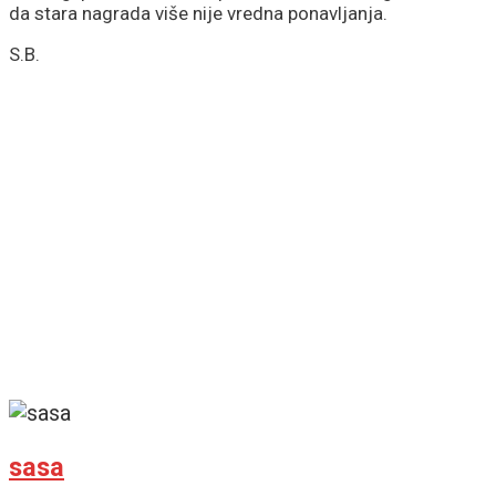
da stara nagrada više nije vredna ponavljanja.
S.B.
sasa