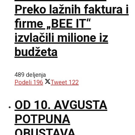
Preko lažnih faktura i
firme „BEE IT“
izvlačili milione iz
budžeta
489 deljenja
Podeli
196
Tweet
122
OD 10. AVGUSTA
POTPUNA
OBUSTAVA