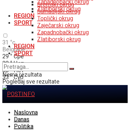
Zapadnobački okrug
Sremski okrug
Zlatiborski okrug
Šumadijski okrug
REGION
Toplički okrug
SPORT
Zaječarski okrug
Zapadnobački okrug
Zlatiborski okrug
31
°c
REGION
Belgrade
SPORT
29
°
Сре
32
°
Чет
33
°
Пет
Nema rezultata
33
°
Суб
Pogledaj sve rezultate
Naslovna
Danas
Politika