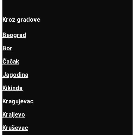
Kroz gradove
Beograd
Bor
Čačak
Jagodina
Kikinda
Kragujevac
Kraljevo
Kruševac