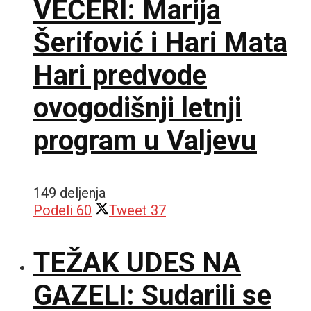
VEČERI: Marija
Šerifović i Hari Mata
Hari predvode
ovogodišnji letnji
program u Valjevu
149 deljenja
Podeli
60
Tweet
37
TEŽAK UDES NA
GAZELI: Sudarili se