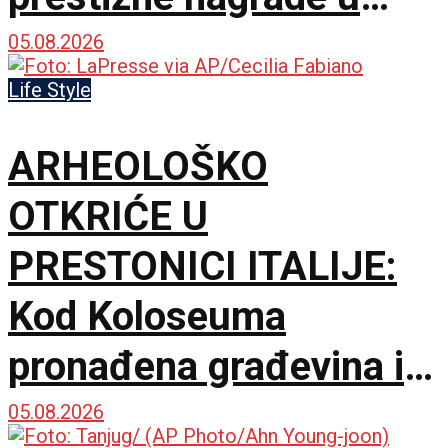
Švajcarskoj
05.08.2026
Life Style
ARHEOLOŠKO
OTKRIĆE U
PRESTONICI ITALIJE:
Kod Koloseuma
pronađena građevina iz
drugog veka sa
05.08.2026