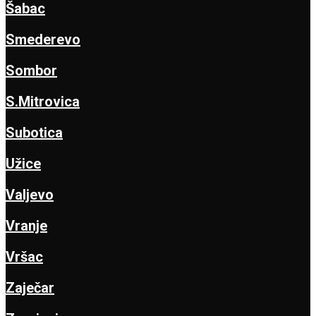
Šabac
Smederevo
Sombor
S.Mitrovica
Subotica
Užice
Valjevo
Vranje
Vršac
Zaječar