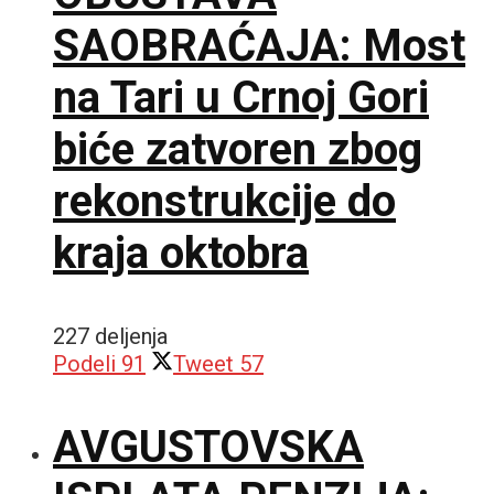
SAOBRAĆAJA: Most
na Tari u Crnoj Gori
biće zatvoren zbog
rekonstrukcije do
kraja oktobra
227 deljenja
Podeli
91
Tweet
57
AVGUSTOVSKA