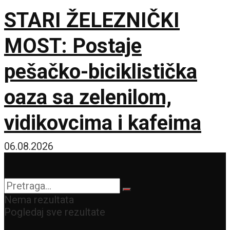
STARI ŽELEZNIČKI
MOST: Postaje
pešačko-biciklistička
oaza sa zelenilom,
vidikovcima i kafeima
06.08.2026
Nema rezultata
Pogledaj sve rezultate