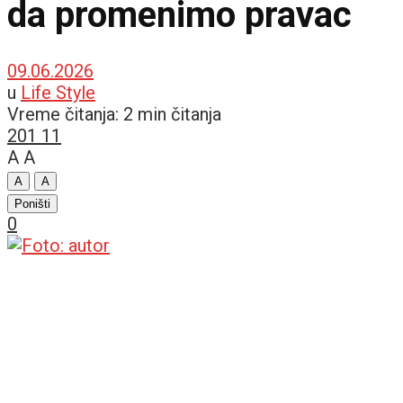
da promenimo pravac
09.06.2026
u
Life Style
Vreme čitanja: 2 min čitanja
201
11
A
A
A
A
Poništi
0