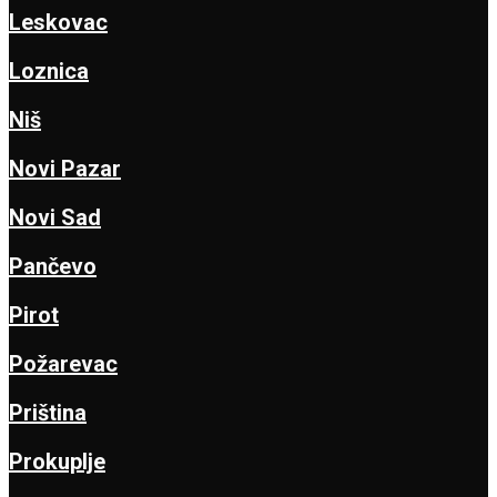
Leskovac
Loznica
Niš
Novi Pazar
Novi Sad
Pančevo
Pirot
Požarevac
Priština
Prokuplje