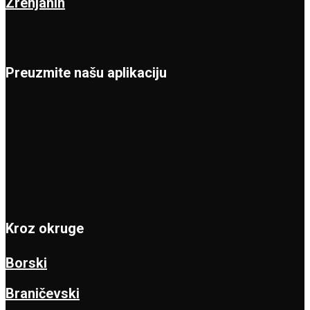
Zrenjanin
Preuzmite našu aplikaciju
Kroz okruge
Borski
Braničevski