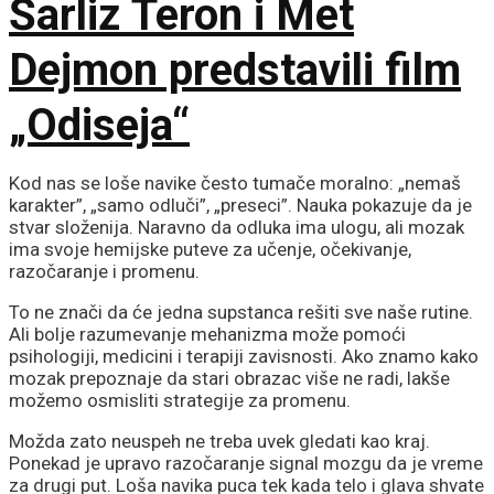
Šarliz Teron i Met
Dejmon predstavili film
„Odiseja“
Kod nas se loše navike često tumače moralno: „nemaš
karakter”, „samo odluči”, „preseci”. Nauka pokazuje da je
stvar složenija. Naravno da odluka ima ulogu, ali mozak
ima svoje hemijske puteve za učenje, očekivanje,
razočaranje i promenu.
To ne znači da će jedna supstanca rešiti sve naše rutine.
Ali bolje razumevanje mehanizma može pomoći
psihologiji, medicini i terapiji zavisnosti. Ako znamo kako
mozak prepoznaje da stari obrazac više ne radi, lakše
možemo osmisliti strategije za promenu.
Možda zato neuspeh ne treba uvek gledati kao kraj.
Ponekad je upravo razočaranje signal mozgu da je vreme
za drugi put. Loša navika puca tek kada telo i glava shvate