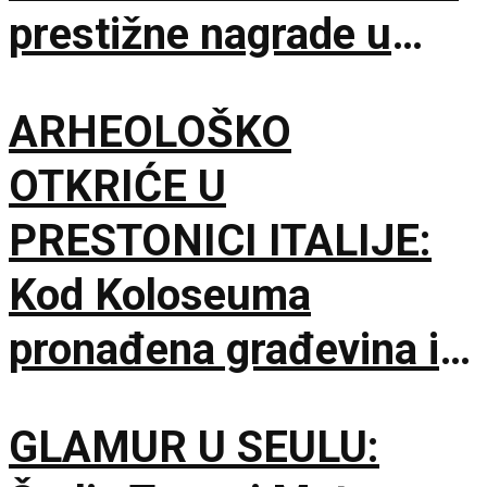
prestižne nagrade u
Švajcarskoj
ARHEOLOŠKO
OTKRIĆE U
PRESTONICI ITALIJE:
Kod Koloseuma
pronađena građevina iz
drugog veka sa
GLAMUR U SEULU:
mozaicima i freskama