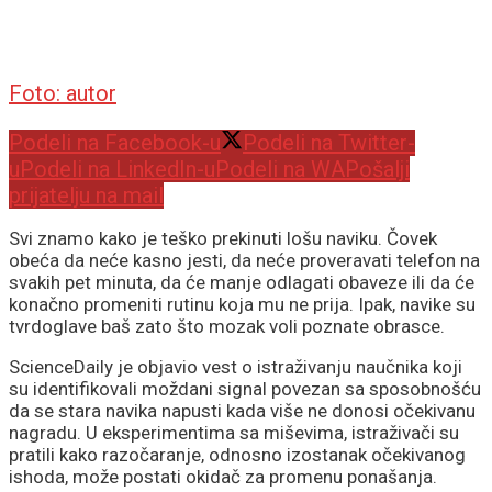
Foto: autor
Podeli na Facebook-u
Podeli na Twitter-
u
Podeli na LinkedIn-u
Podeli na WA
Pošalji
prijatelju na mail
Svi znamo kako je teško prekinuti lošu naviku. Čovek
obeća da neće kasno jesti, da neće proveravati telefon na
svakih pet minuta, da će manje odlagati obaveze ili da će
konačno promeniti rutinu koja mu ne prija. Ipak, navike su
tvrdoglave baš zato što mozak voli poznate obrasce.
ScienceDaily je objavio vest o istraživanju naučnika koji
su identifikovali moždani signal povezan sa sposobnošću
da se stara navika napusti kada više ne donosi očekivanu
nagradu. U eksperimentima sa miševima, istraživači su
pratili kako razočaranje, odnosno izostanak očekivanog
ishoda, može postati okidač za promenu ponašanja.