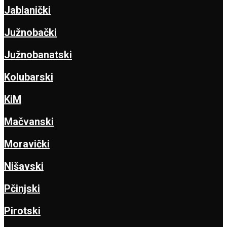
Jablanički
Južnobački
Južnobanatski
Kolubarski
KiM
Mačvanski
Moravički
Nišavski
Pčinjski
Pirotski