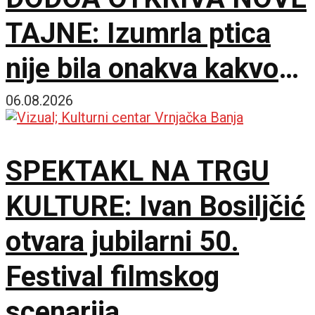
TAJNE: Izumrla ptica
nije bila onakva kakvom
je zamišljamo
06.08.2026
SPEKTAKL NA TRGU
KULTURE: Ivan Bosiljčić
otvara jubilarni 50.
Festival filmskog
scenarija