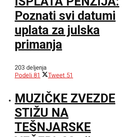
ISPLATA PENZIJA:
Poznati svi datumi
uplata za julska
primanja
203 deljenja
Podeli
81
Tweet
51
MUZIČKE ZVEZDE
STIŽU NA
TEŠNJARSKE