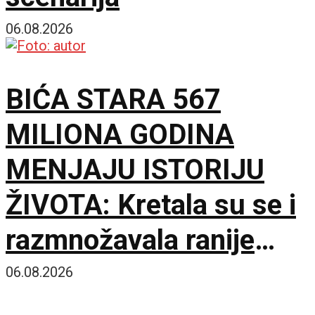
06.08.2026
BIĆA STARA 567
MILIONA GODINA
MENJAJU ISTORIJU
ŽIVOTA: Kretala su se i
razmnožavala ranije
nego što se mislilo
06.08.2026