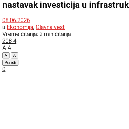
nastavak investicija u infrastru
08.06.2026
u
Ekonomija
,
Glavna vest
Vreme čitanja: 2 min čitanja
208
4
A
A
A
A
Poništi
0