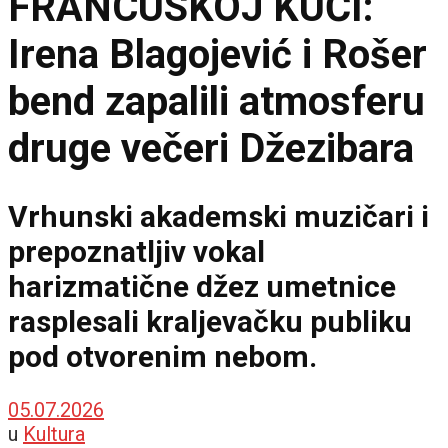
FRANCUSKOJ KUĆI:
Irena Blagojević i Rošer
bend zapalili atmosferu
druge večeri Džezibara
Vrhunski akademski muzičari i
prepoznatljiv vokal
harizmatične džez umetnice
rasplesali kraljevačku publiku
pod otvorenim nebom.
05.07.2026
u
Kultura