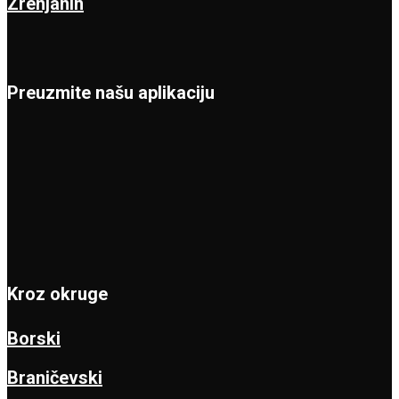
Zrenjanin
Preuzmite našu aplikaciju
Kroz okruge
Borski
Braničevski