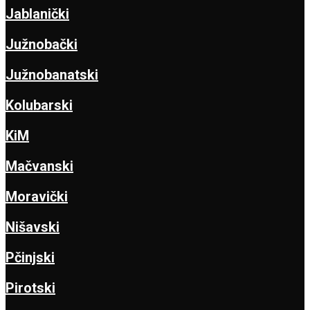
Jablanički
Južnobački
Južnobanatski
Kolubarski
KiM
Mačvanski
Moravički
Nišavski
Pčinjski
Pirotski