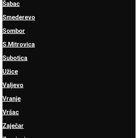
Šabac
Smederevo
Sombor
S.Mitrovica
Subotica
Užice
Valjevo
Vranje
Vršac
Zaječar