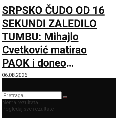
SRPSKO ČUDO OD 16
SEKUNDI ZALEDILO
TUMBU: Mihajlo
Cvetković matirao
PAOK i doneo
Anderlehtu zlata vredan
06.08.2026
trijumf u Solunu!
Nema rezultata
Pogledaj sve rezultate