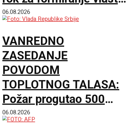
ističe sutra u ponoć
06.08.2026
VANREDNO
ZASEDANJE
POVODOM
TOPLOTNOG TALASA:
Požar progutao 500
hektara Peščare, sutra
06.08.2026
nove mere Vlade