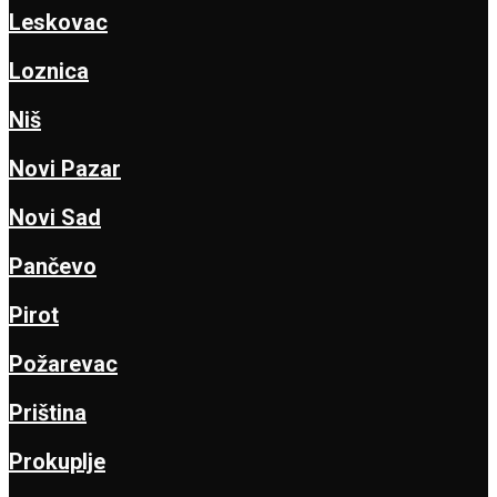
Leskovac
Loznica
Niš
Novi Pazar
Novi Sad
Pančevo
Pirot
Požarevac
Priština
Prokuplje