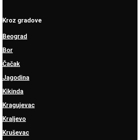
Kroz gradove
Beograd
Bor
Čačak
Jagodina
Kikinda
Kragujevac
Kraljevo
Kruševac