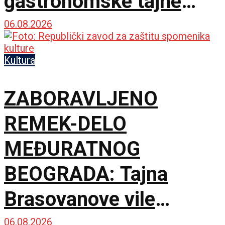
gastronomske tajne
spojile dve prijateljske
06.08.2026
zemlje
Kultura
ZABORAVLJENO
REMEK-DELO
MEĐURATNOG
BEOGRADA: Tajna
Brasovanove vile
ponovo sija starim
06.08.2026