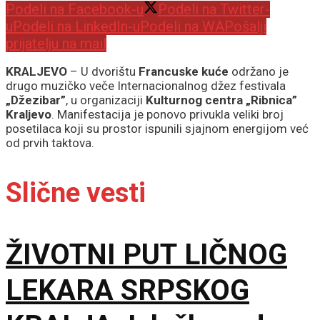
Podeli na Facebook-u
Podeli na Twitter-
u
Podeli na LinkedIn-u
Podeli na WA
Pošalji
prijatelju na mail
KRALJEVO
– U dvorištu
Francuske kuće
održano je
drugo muzičko veče Internacionalnog džez festivala
„Džezibar”
, u organizaciji
Kulturnog centra „Ribnica”
Kraljevo
. Manifestacija je ponovo privukla veliki broj
posetilaca koji su prostor ispunili sjajnom energijom već
od prvih taktova.
Slične vesti
ŽIVOTNI PUT LIČNOG
LEKARA SRPSKOG