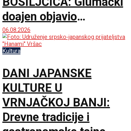
BOSILJČIĆA: Glumački
doajen objavio
autorizovani prvenac
06.08.2026
„Naše priče“
Kultura
DANI JAPANSKE
KULTURE U
VRNJAČKOJ BANJI:
Drevne tradicije i