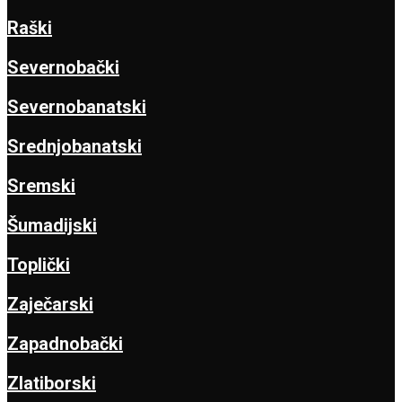
Raški
Severnobački
Severnobanatski
Srednjobanatski
Sremski
Šumadijski
Toplički
Zaječarski
Zapadnobački
Zlatiborski