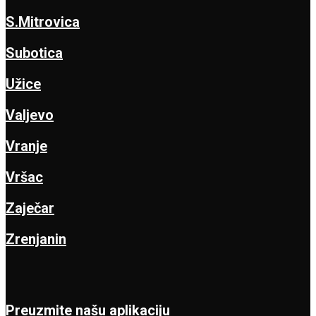
S.Mitrovica
Subotica
Užice
Valjevo
Vranje
Vršac
Zaječar
Zrenjanin
Preuzmite našu aplikaciju