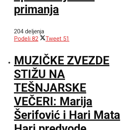
primanja
204 deljenja
Podeli
82
Tweet
51
MUZIČKE ZVEZDE
STIŽU NA
TEŠNJARSKE
VEČERI: Marija
Šerifović i Hari Mata
Hari predvode