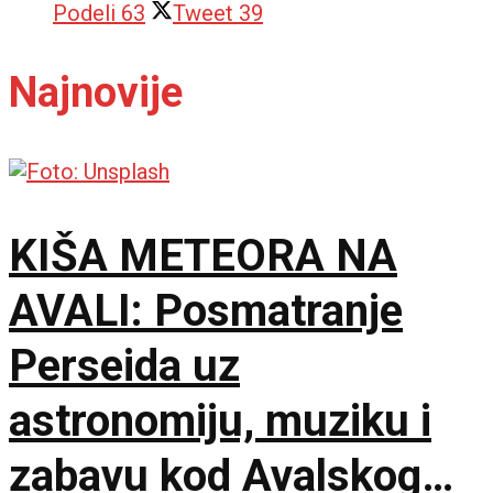
Podeli
63
Tweet
39
Najnovije
KIŠA METEORA NA
AVALI: Posmatranje
Perseida uz
astronomiju, muziku i
zabavu kod Avalskog