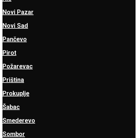
Novi Pazar
Novi Sad
Pančevo
Pirot
Požarevac
Priština
Prokuplje
Šabac
Smederevo
Sombor