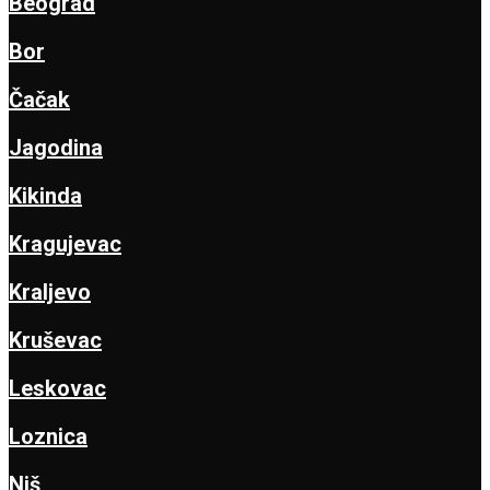
Beograd
Bor
Čačak
Jagodina
Kikinda
Kragujevac
Kraljevo
Kruševac
Leskovac
Loznica
Niš