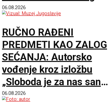
tornja
06.08.2026
RUČNO RAĐENI
PREDMETI KAO ZALOG
SEĆANJA: Autorsko
vođenje kroz izložbu
„Sloboda je za nas san“
u Muzeju Jugoslavije
06.08.2026