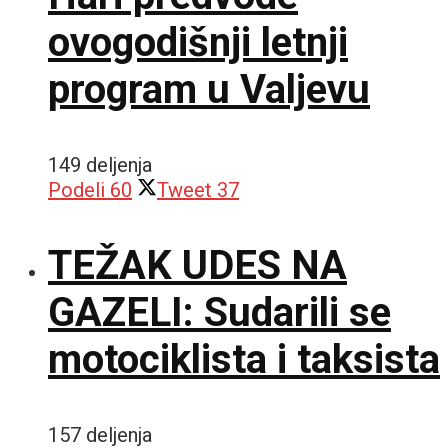
ovogodišnji letnji
program u Valjevu
149 deljenja
Podeli
60
Tweet
37
TEŽAK UDES NA
GAZELI: Sudarili se
motociklista i taksista
157 deljenja