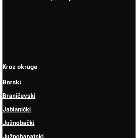
Kroz okruge
Borski
Braničevski
Jablanički
Južnobački
Južnobanatski