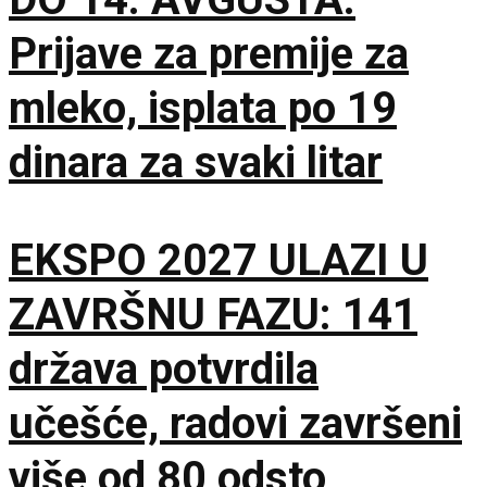
Prijave za premije za
mleko, isplata po 19
dinara za svaki litar
EKSPO 2027 ULAZI U
ZAVRŠNU FAZU: 141
država potvrdila
učešće, radovi završeni
više od 80 odsto