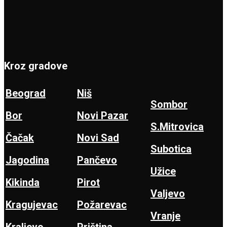
Kroz gradove
Beograd
Niš
Sombor
Bor
Novi Pazar
S.Mitrovica
Čačak
Novi Sad
Subotica
Jagodina
Pančevo
Užice
Kikinda
Pirot
Valjevo
Kragujevac
Požarevac
Vranje
Kraljevo
Priština