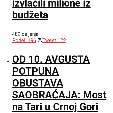
izvlačili milione iz
budžeta
489 deljenja
Podeli
196
Tweet
122
OD 10. AVGUSTA
POTPUNA
OBUSTAVA
SAOBRAĆAJA: Most
na Tari u Crnoj Gori