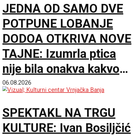
JEDNA OD SAMO DVE
POTPUNE LOBANJE
DODOA OTKRIVA NOVE
TAJNE: Izumrla ptica
nije bila onakva kakvom
je zamišljamo
06.08.2026
SPEKTAKL NA TRGU
KULTURE: Ivan Bosiljčić