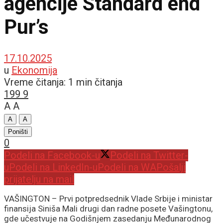
agencije Standard end
Pur’s
17.10.2025
u
Ekonomija
Vreme čitanja: 1 min čitanja
199
9
A
A
A
A
Poništi
0
Podeli na Facebook-u
Podeli na Twitter-
u
Podeli na LinkedIn-u
Podeli na WA
Pošalji
prijatelju na mail
VAŠINGTON – Prvi potpredsednik Vlade Srbije i ministar
finansija Siniša Mali drugi dan radne posete Vašingtonu,
gde učestvuje na Godišnjem zasedanju Međunarodnog