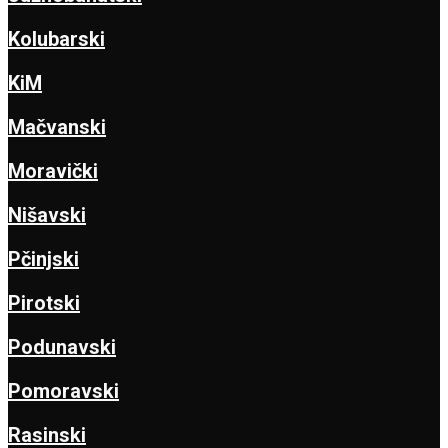
Kolubarski
KiM
Mačvanski
Moravički
Nišavski
Pčinjski
Pirotski
Podunavski
Pomoravski
Rasinski