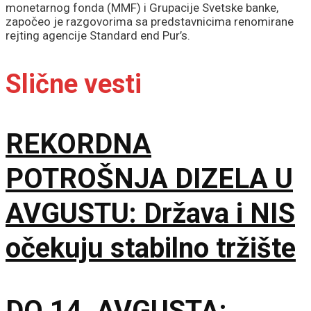
monetarnog fonda (MMF) i Grupacije Svetske banke,
započeo je razgovorima sa predstavnicima renomirane
rejting agencije Standard end Pur’s.
Slične vesti
REKORDNA
POTROŠNJA DIZELA U
AVGUSTU: Država i NIS
očekuju stabilno tržište
DO 14. AVGUSTA: