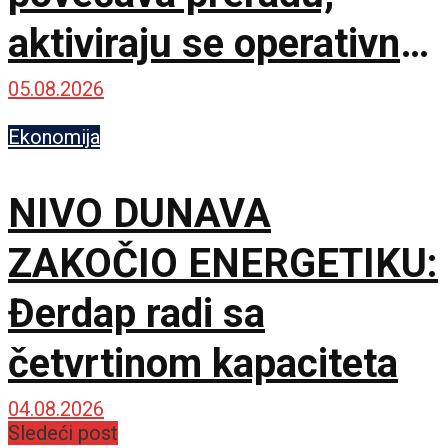
aktiviraju se operativne
rezerve
05.08.2026
Ekonomija
NIVO DUNAVA
ZAKOČIO ENERGETIKU:
Đerdap radi sa
četvrtinom kapaciteta
04.08.2026
Sledeći post