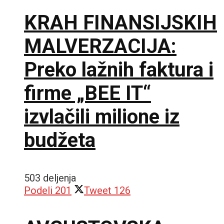
KRAH FINANSIJSKIH
MALVERZACIJA:
Preko lažnih faktura i
firme „BEE IT“
izvlačili milione iz
budžeta
503 deljenja
Podeli
201
Tweet
126