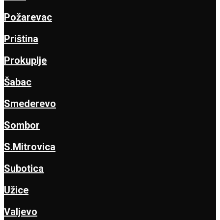
Požarevac
Priština
Prokuplje
Šabac
Smederevo
Sombor
S.Mitrovica
Subotica
Užice
Valjevo