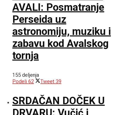
AVALI: Posmatranje
Perseida uz
astronomiju, muziku i
zabavu kod Avalskog
tornja
155 deljenja
Podeli
62
Tweet
39
SRDAČAN DOČEK U
DRVARU: Vučić i