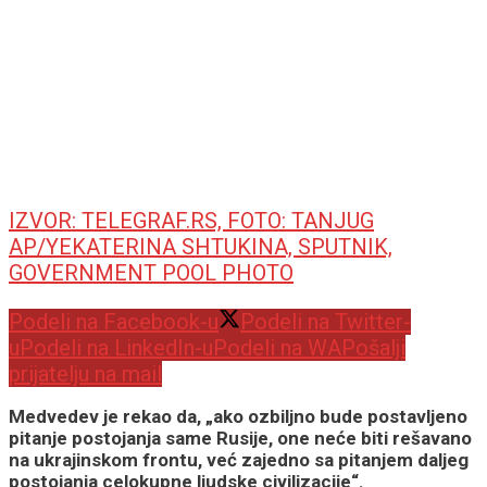
IZVOR: TELEGRAF.RS, FOTO: TANJUG
AP/YEKATERINA SHTUKINA, SPUTNIK,
GOVERNMENT POOL PHOTO
Podeli na Facebook-u
Podeli na Twitter-
u
Podeli na LinkedIn-u
Podeli na WA
Pošalji
prijatelju na mail
Medvedev je rekao da, „ako ozbiljno bude postavljeno
pitanje postojanja same Rusije, one neće biti rešavano
na ukrajinskom frontu, već zajedno sa pitanjem daljeg
postojanja celokupne ljudske civilizacije“.