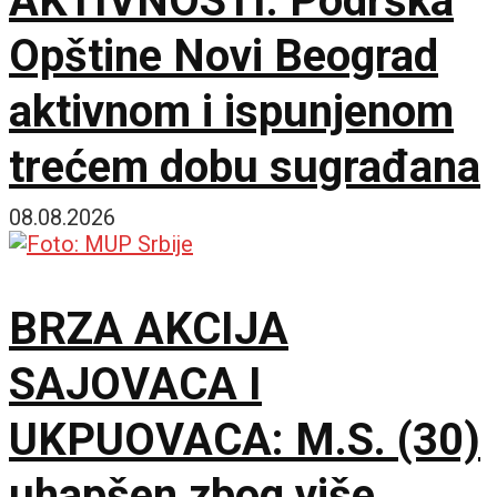
AKTIVNOSTI: Podrška
Opštine Novi Beograd
aktivnom i ispunjenom
trećem dobu sugrađana
08.08.2026
BRZA AKCIJA
SAJOVACA I
UKPUOVACA: M.S. (30)
uhapšen zbog više