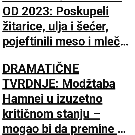
OD 2023: Poskupeli
žitarice, ulja i šećer,
pojeftinili meso i mlečni
proizvodi
DRAMATIČNE
TVRDNJE: Modžtaba
Hamnei u izuzetno
kritičnom stanju –
mogao bi da premine u