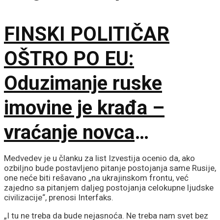
svakom trenutku
FINSKI POLITIČAR
OŠTRO PO EU:
Oduzimanje ruske
imovine je krađa –
vraćanje novca
omogućilo bi mir u
Medvedev je u članku za list Izvestija ocenio da, ako
ozbiljno bude postavljeno pitanje postojanja same Rusije,
Ukrajini
one neće biti rešavano „na ukrajinskom frontu, već
zajedno sa pitanjem daljeg postojanja celokupne ljudske
civilizacije“, prenosi Interfaks.
„I tu ne treba da bude nejasnoća. Ne treba nam svet bez