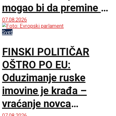
mogao bi da premine u
svakom trenutku
07.08.2026
Svet
FINSKI POLITIČAR
OŠTRO PO EU:
Oduzimanje ruske
imovine je krađa –
vraćanje novca
07.08.2026