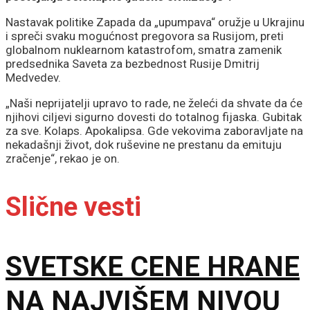
Nastavak politike Zapada da „upumpava“ oružje u Ukrajinu
i spreči svaku mogućnost pregovora sa Rusijom, preti
globalnom nuklearnom katastrofom, smatra zamenik
predsednika Saveta za bezbednost Rusije Dmitrij
Medvedev.
„Naši neprijatelji upravo to rade, ne želeći da shvate da će
njihovi ciljevi sigurno dovesti do totalnog fijaska. Gubitak
za sve. Kolaps. Apokalipsa. Gde vekovima zaboravljate na
nekadašnji život, dok ruševine ne prestanu da emituju
zračenje“, rekao je on.
Slične vesti
SVETSKE CENE HRANE
NA NAJVIŠEM NIVOU