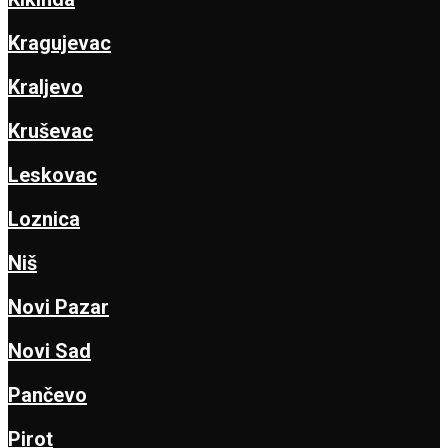
Kragujevac
Kraljevo
Kruševac
Leskovac
Loznica
Niš
Novi Pazar
Novi Sad
Pančevo
Pirot