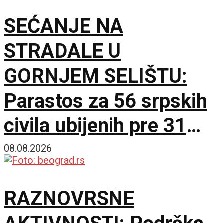
SEĆANJE NA
STRADALE U
GORNJEM SELIŠTU:
Parastos za 56 srpskih
civila ubijenih pre 31
godinu
08.08.2026
RAZNOVRSNE