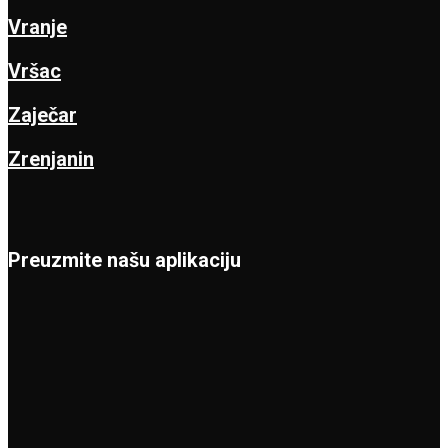
Vranje
Vršac
Zaječar
Zrenjanin
Preuzmite našu aplikaciju