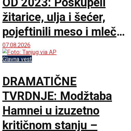
OD 2023: Poskupeli
žitarice, ulja i šećer,
pojeftinili meso i mlečni
proizvodi
07.08.2026
Glavna vest
DRAMATIČNE
TVRDNJE: Modžtaba
Hamnei u izuzetno
kritičnom stanju –