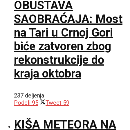
OBUSTAVA
SAOBRAĆAJA: Most
na Tari u Crnoj Gori
biće zatvoren zbog
rekonstrukcije do
kraja oktobra
237 deljenja
Podeli
95
Tweet
59
KIŠA METEORA NA