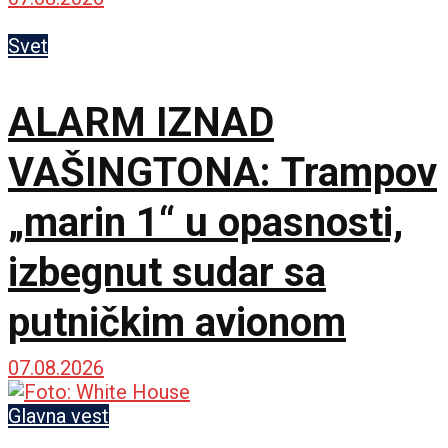
omogućilo bi mir u
Ukrajini
Svet
ALARM IZNAD
VAŠINGTONA: Trampov
„marin 1“ u opasnosti,
izbegnut sudar sa
putničkim avionom
07.08.2026
Glavna vest