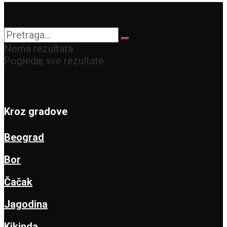
Nema rezultata
Pogledaj sve rezultate
Kroz gradove
Beograd
Bor
Čačak
Jagodina
Kikinda