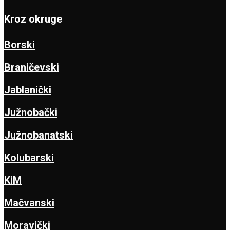
Kroz okruge
Borski
Braničevski
Jablanički
Južnobački
Južnobanatski
Kolubarski
KiM
Mačvanski
Moravički