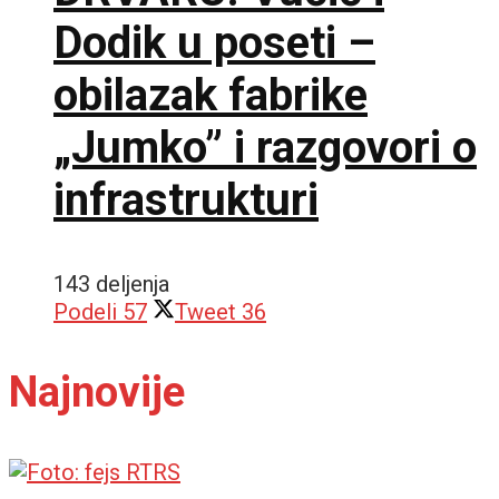
Dodik u poseti –
obilazak fabrike
„Jumko” i razgovori o
infrastrukturi
143 deljenja
Podeli
57
Tweet
36
Najnovije