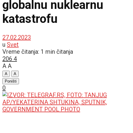
globalnu nuklearnu
katastrofu
27.02.2023
u
Svet
Vreme čitanja: 1 min čitanja
206
4
A
A
A
A
Poništi
0