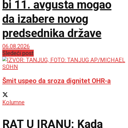
bi 11. avgusta mogao
da izabere novog
predsednika države
06.08.2026
Sledeći post
Šmit uspeo da sroza dignitet OHR-a
Kolumne
RAT U IRANU: Kada