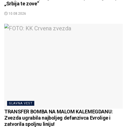
„Srbija te zove”
10.08.2026
GLAVNA VEST
TRANSFER BOMBA NA MALOM KALEMEGDANU:
Zvezda ugrabila najboljeg defanzivca Evrolige i
zatvorila spoljnu liniju!