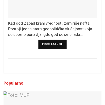
Kad god Zapad brani vrednosti, zamiriše nafta
Postoji jedna stara geopolitička slučajnost koja
se uporno ponavlja: gde god se iznenada...
DETAILS
PROČITAJ VIŠE
Popularno