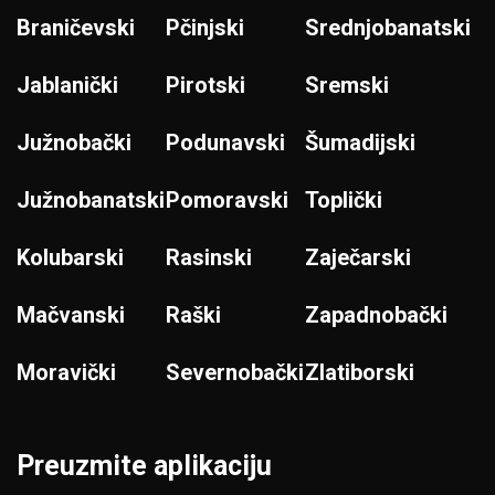
Braničevski
Pčinjski
Srednjobanatski
Jablanički
Pirotski
Sremski
Južnobački
Podunavski
Šumadijski
Južnobanatski
Pomoravski
Toplički
Kolubarski
Rasinski
Zaječarski
Mačvanski
Raški
Zapadnobački
Moravički
Severnobački
Zlatiborski
Preuzmite aplikaciju