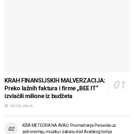
KRAH FINANSIJSKIH MALVERZACIJA:
Preko lažnih faktura i firme „BEE IT“
izvlačili milione iz budžeta
505 DELJENJA
KIŠA METEORA NA AVALI: Posmatranje Perseida uz
astronomiju, muziku i zabavu kod Avalskog tornja