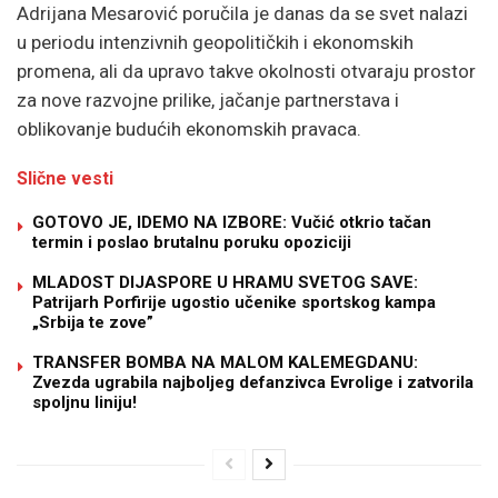
Adrijana Mesarović poručila je danas da se svet nalazi
u periodu intenzivnih geopolitičkih i ekonomskih
promena, ali da upravo takve okolnosti otvaraju prostor
za nove razvojne prilike, jačanje partnerstava i
oblikovanje budućih ekonomskih pravaca.
Slične vesti
GOTOVO JE, IDEMO NA IZBORE: Vučić otkrio tačan
termin i poslao brutalnu poruku opoziciji
MLADOST DIJASPORE U HRAMU SVETOG SAVE:
Patrijarh Porfirije ugostio učenike sportskog kampa
„Srbija te zove”
TRANSFER BOMBA NA MALOM KALEMEGDANU:
Zvezda ugrabila najboljeg defanzivca Evrolige i zatvorila
spoljnu liniju!