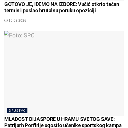
GOTOVO JE, IDEMO NA IZBORE: Vučić otkrio tačan
termin i poslao brutalnu poruku opoziciji
10.08.2026
DRUŠTVO
MLADOST DIJASPORE U HRAMU SVETOG SAVE:
Patrijarh Porfirije ugostio učenike sportskog kampa