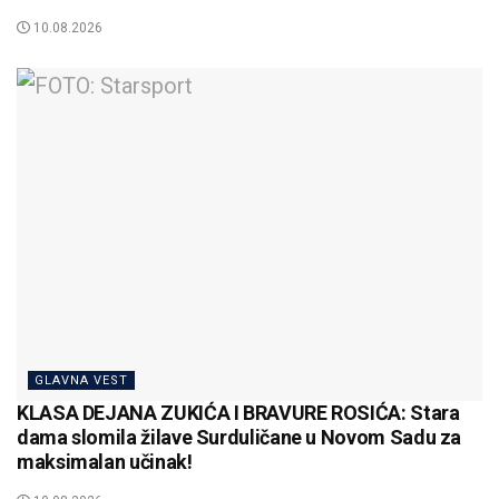
10.08.2026
GLAVNA VEST
KLASA DEJANA ZUKIĆA I BRAVURE ROSIĆA: Stara
dama slomila žilave Surduličane u Novom Sadu za
maksimalan učinak!