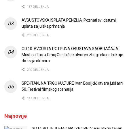
187 DELJENJA
AVGUSTOVSKA ISPLATA PENZIJA: Poznati svi datumi
uplata za julska primanja
231 DELJENJA
OD 10. AVGUSTA POTPUNA OBUSTAVA SAOBRAĆAJA:
Most na Tari u Crnoj Gori biće zatvoren zbog rekonstrukcije
do kraja oktobra
240 DELJENJA
SPEKTAKL NA TRGU KULTURE: Ivan Bosiljčić otvara jubilarni
50. Festival filmskog scenarija
147 DELJENJA
Najnovije
GOTOVO JE, IDEMO NA IZBORE: Vučić otkrio tačan