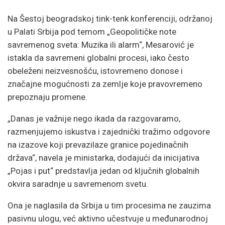
Na Šestoj beogradskoj tink-tenk konferenciji, održanoj
u Palati Srbija pod temom „Geopolitičke note
savremenog sveta: Muzika ili alarm“, Mesarović je
istakla da savremeni globalni procesi, iako često
obeleženi neizvesnošću, istovremeno donose i
značajne mogućnosti za zemlje koje pravovremeno
prepoznaju promene.
„Danas je važnije nego ikada da razgovaramo,
razmenjujemo iskustva i zajednički tražimo odgovore
na izazove koji prevazilaze granice pojedinačnih
država“, navela je ministarka, dodajući da inicijativa
„Pojas i put“ predstavlja jedan od ključnih globalnih
okvira saradnje u savremenom svetu.
Ona je naglasila da Srbija u tim procesima ne zauzima
pasivnu ulogu, već aktivno učestvuje u međunarodnoj