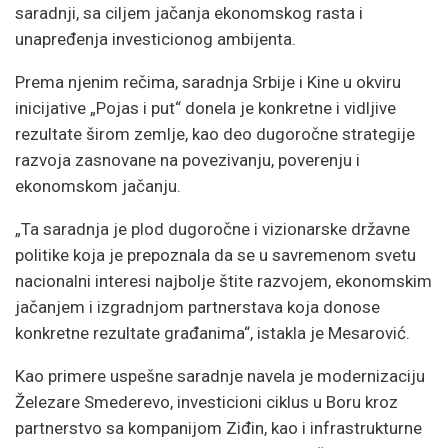
saradnji, sa ciljem jačanja ekonomskog rasta i
unapređenja investicionog ambijenta.
Prema njenim rečima, saradnja Srbije i Kine u okviru
inicijative „Pojas i put“ donela je konkretne i vidljive
rezultate širom zemlje, kao deo dugoročne strategije
razvoja zasnovane na povezivanju, poverenju i
ekonomskom jačanju.
„Ta saradnja je plod dugoročne i vizionarske državne
politike koja je prepoznala da se u savremenom svetu
nacionalni interesi najbolje štite razvojem, ekonomskim
jačanjem i izgradnjom partnerstava koja donose
konkretne rezultate građanima“, istakla je Mesarović.
Kao primere uspešne saradnje navela je modernizaciju
Železare Smederevo, investicioni ciklus u Boru kroz
partnerstvo sa kompanijom Ziđin, kao i infrastrukturne