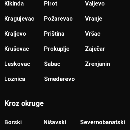
Kikinda
Pirot
Valjevo
Kragujevac
Požarevac
Vranje
Kraljevo
Priština
Vršac
Kruševac
Prokuplje
Zaječar
Leskovac
Šabac
Zrenjanin
Loznica
Smederevo
Kroz okruge
Borski
Nišavski
Severnobanatski