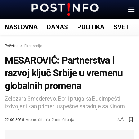
NASLOVNA
DANAS
POLITIKA
SVET
Početna
Ekonomija
MESAROVIĆ: Partnerstva i
razvoj ključ Srbije u vremenu
globalnih promena
Železara Smederevo, Bor i pruga ka Budimpešti
izdvojeni kao primeri uspešne saradnje sa Kinom
A
22.06.2026
Vreme čitanja: 2 min čitanja
A