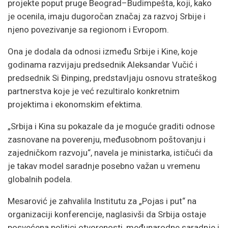
projekte poput pruge Beograd–Budimpešta, koji, kako
je ocenila, imaju dugoročan značaj za razvoj Srbije i
njeno povezivanje sa regionom i Evropom.
Ona je dodala da odnosi između Srbije i Kine, koje
godinama razvijaju predsednik Aleksandar Vučić i
predsednik Si Đinping, predstavljaju osnovu strateškog
partnerstva koje je već rezultiralo konkretnim
projektima i ekonomskim efektima.
„Srbija i Kina su pokazale da je moguće graditi odnose
zasnovane na poverenju, međusobnom poštovanju i
zajedničkom razvoju“, navela je ministarka, ističući da
je takav model saradnje posebno važan u vremenu
globalnih podela.
Mesarović je zahvalila Institutu za „Pojas i put“ na
organizaciji konferencije, naglasivši da Srbija ostaje
posvećena politici otvorenosti, međunarodne saradnje i