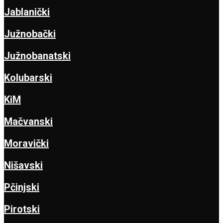
Jablanički
Južnobački
Južnobanatski
Kolubarski
KiM
Mačvanski
Moravički
Nišavski
Pčinjski
Pirotski