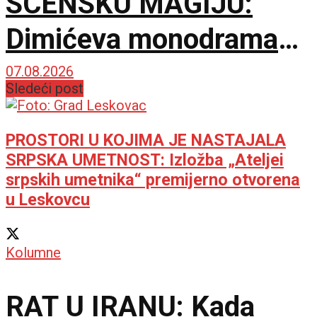
SCENSKU MAGIJU:
Dimićeva monodrama
dirnula zaječarsku
07.08.2026
Sledeći post
publiku
PROSTORI U KOJIMA JE NASTAJALA
SRPSKA UMETNOST: Izložba „Ateljei
srpskih umetnika“ premijerno otvorena
u Leskovcu
Kolumne
RAT U IRANU: Kada