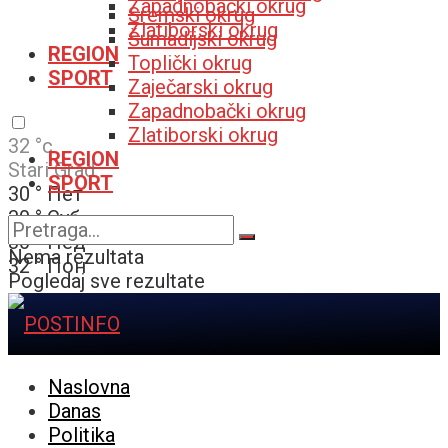
Zapadnobački okrug
Sremski okrug
Zlatiborski okrug
Šumadijski okrug
REGION
Toplički okrug
SPORT
Zaječarski okrug
Zapadnobački okrug
Zlatiborski okrug
32
°c
REGION
Stari Grad
SPORT
30
°
Пет
30
°
Суб
30
°
Нед
Nema rezultata
32
°
Пон
Pogledaj sve rezultate
Naslovna
Danas
Politika