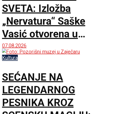
SVETA: Izložba
„Nervatura“ Saške
Vasić otvorena u
Kruševcu
07.08.2026
Kultura
SEĆANJE NA
LEGENDARNOG
PESNIKA KROZ