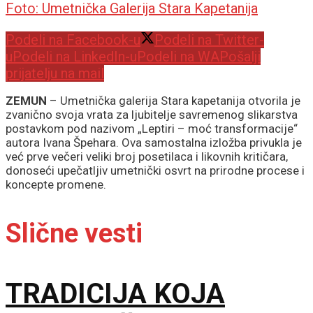
Foto: Umetnička Galerija Stara Kapetanija
Podeli na Facebook-u
Podeli na Twitter-
u
Podeli na LinkedIn-u
Podeli na WA
Pošalji
prijatelju na mail
ZEMUN
– Umetnička galerija Stara kapetanija otvorila je
zvanično svoja vrata za ljubitelje savremenog slikarstva
postavkom pod nazivom „Leptiri – moć transformacije“
autora Ivana Špehara. Ova samostalna izložba privukla je
već prve večeri veliki broj posetilaca i likovnih kritičara,
donoseći upečatljiv umetnički osvrt na prirodne procese i
koncepte promene.
Slične vesti
TRADICIJA KOJA