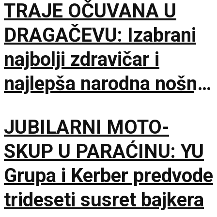
TRAJE OČUVANA U
DRAGAČEVU: Izabrani
najbolji zdravičar i
najlepša narodna nošnja
na 65. Saboru trubača
JUBILARNI MOTO-
SKUP U PARAĆINU: YU
Grupa i Kerber predvode
trideseti susret bajkera