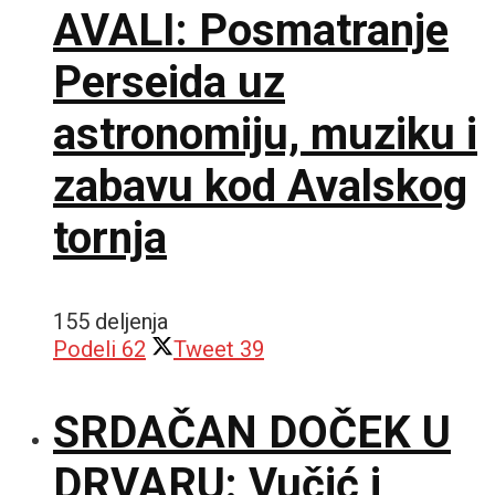
AVALI: Posmatranje
Perseida uz
astronomiju, muziku i
zabavu kod Avalskog
tornja
155 deljenja
Podeli
62
Tweet
39
SRDAČAN DOČEK U
DRVARU: Vučić i