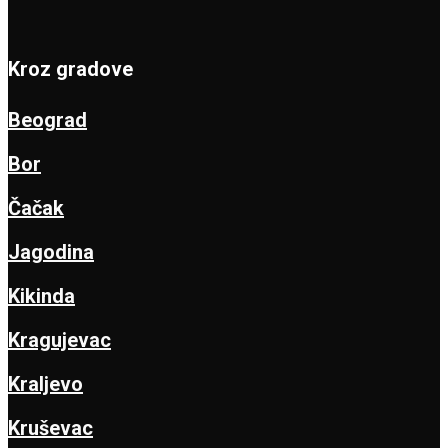
Kroz gradove
Beograd
Bor
Čačak
Jagodina
Kikinda
Kragujevac
Kraljevo
Kruševac