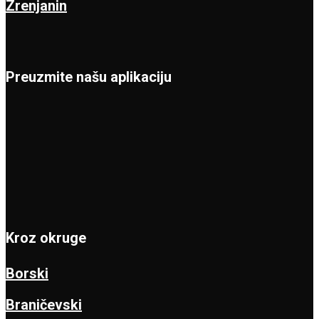
Zrenjanin
Preuzmite našu aplikaciju
Kroz okruge
Borski
Braničevski