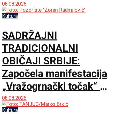
08.08.2026
Kultura
SADRŽAJNI
TRADICIONALNI
OBIČAJI SRBIJE:
Započela manifestacija
„Vražogrnački točak“ u
porti Hrama Svete
08.08.2026
Trojice
Kultura