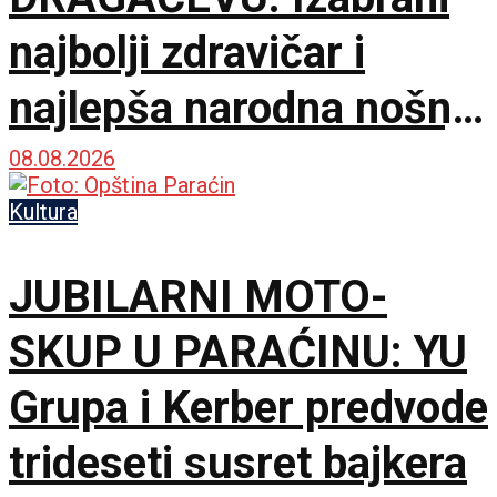
najbolji zdravičar i
najlepša narodna nošnja
na 65. Saboru trubača
08.08.2026
Kultura
JUBILARNI MOTO-
SKUP U PARAĆINU: YU
Grupa i Kerber predvode
trideseti susret bajkera