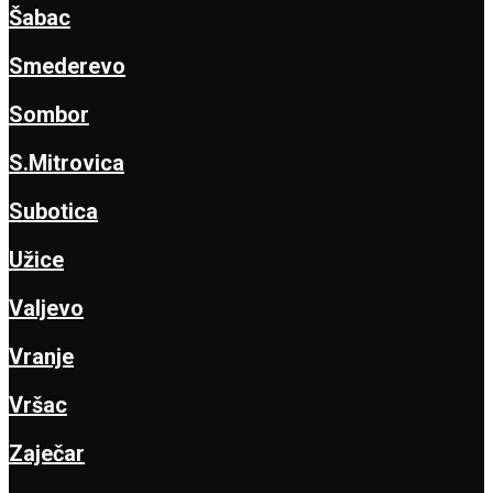
Šabac
Smederevo
Sombor
S.Mitrovica
Subotica
Užice
Valjevo
Vranje
Vršac
Zaječar