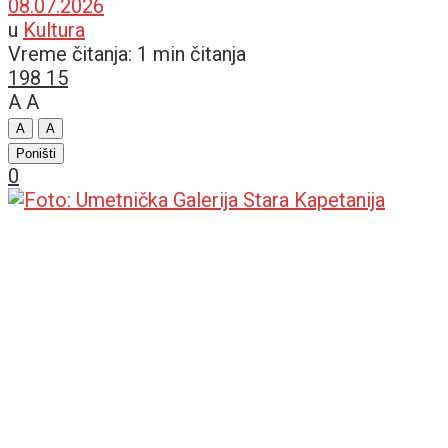
08.07.2026
u
Kultura
Vreme čitanja: 1 min čitanja
198
15
A
A
A
A
Poništi
0