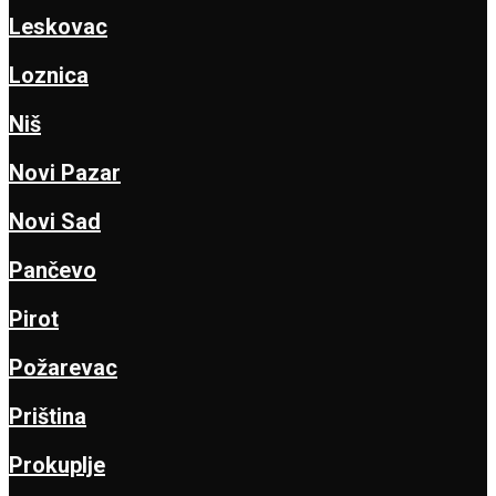
Leskovac
Loznica
Niš
Novi Pazar
Novi Sad
Pančevo
Pirot
Požarevac
Priština
Prokuplje