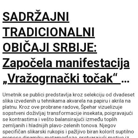
SADRŽAJNI
TRADICIONALNI
OBIČAJI SRBIJE:
Započela manifestacija
„Vražogrnački točak“ u
porti Hrama Svete
Umetnik se publici predstavlja kroz selekciju od dvadeset
slika izvedenih u tehnikama akvarela na papiru i akrila na
Trojice
platnu. Kroz ove probrane radove, Špehar vizuelizuje
sopstveni doživljaj transformacije insekata, poigravajući
se kontrastima i vešto balansirajući između toplih
zemljanih i hladnijih plavo-zelenih tonova. Njegov
specifičan slikarski rukopis i pažljivo biran kolorit suptilno
prenose dinamiku metamorfoze, pretvarajući motive iz