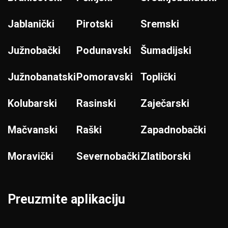
Jablanički
Pirotski
Sremski
Južnobački
Podunavski
Šumadijski
Južnobanatski
Pomoravski
Toplički
Kolubarski
Rasinski
Zaječarski
Mačvanski
Raški
Zapadnobački
Moravički
Severnobački
Zlatiborski
Preuzmite aplikaciju