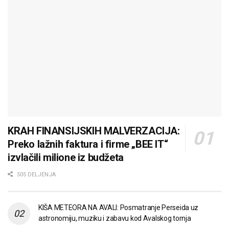
KRAH FINANSIJSKIH MALVERZACIJA:
Preko lažnih faktura i firme „BEE IT“
izvlačili milione iz budžeta
505 DELJENJA
KIŠA METEORA NA AVALI: Posmatranje Perseida uz
astronomiju, muziku i zabavu kod Avalskog tornja