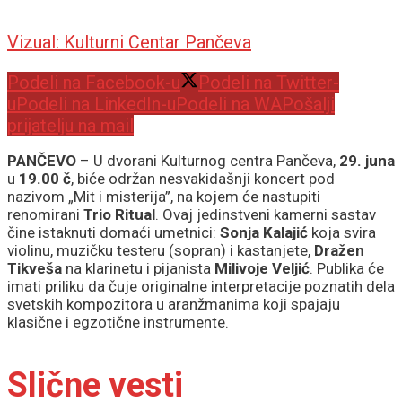
Vizual: Kulturni Centar Pančeva
Podeli na Facebook-u
Podeli na Twitter-
u
Podeli na LinkedIn-u
Podeli na WA
Pošalji
prijatelju na mail
PANČEVO
– U dvorani Kulturnog centra Pančeva,
29. juna
u
19.00 č
, biće održan nesvakidašnji koncert pod
nazivom „Mit i misterija”, na kojem će nastupiti
renomirani
Trio Ritual
. Ovaj jedinstveni kamerni sastav
čine istaknuti domaći umetnici:
Sonja Kalajić
koja svira
violinu, muzičku testeru (sopran) i kastanjete,
Dražen
Tikveša
na klarinetu i pijanista
Milivoje Veljić
. Publika će
imati priliku da čuje originalne interpretacije poznatih dela
svetskih kompozitora u aranžmanima koji spajaju
klasične i egzotične instrumente.
Slične vesti