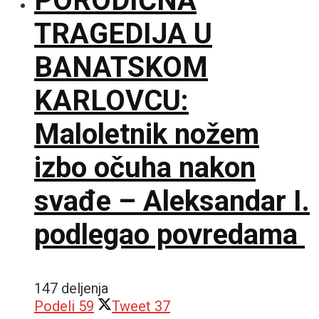
PORODIČNA
TRAGEDIJA U
BANATSKOM
KARLOVCU:
Maloletnik nožem
izbo očuha nakon
svađe – Aleksandar I.
podlegao povredama
147 deljenja
Podeli
59
Tweet
37