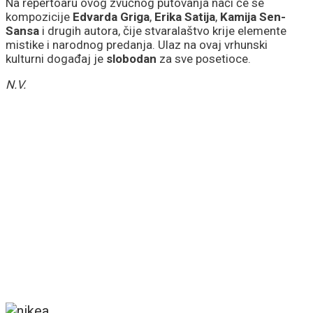
Smederevu
Na repertoaru ovog zvučnog putovanja naći će se
kompozicije
Edvarda Griga
,
Erika Satija
,
Kamija Sen-
Sansa
i drugih autora, čije stvaralaštvo krije elemente
mistike i narodnog predanja. Ulaz na ovaj vrhunski
kulturni događaj je
slobodan
za sve posetioce.
N.V.