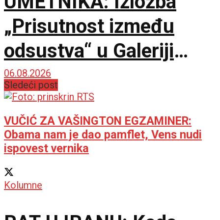
UMETNIKA: Izložba
„Prisutnost između
odsustva“ u Galeriji
Doma omladine
06.08.2026
Sledeći post
Beograda
VUČIĆ ZA VAŠINGTON EGZAMINER:
Obama nam je dao pamflet, Vens nudi
ispovest vernika
Kolumne