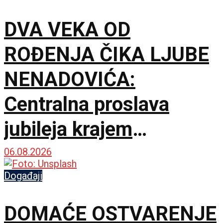
DVA VEKA OD
ROĐENJA ČIKA LJUBE
NENADOVIĆA:
Centralna proslava
jubileja krajem
septembra u Brankovini
06.08.2026
Događaji
DOMAĆE OSTVARENJE