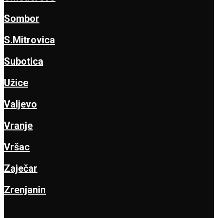
Sombor
S.Mitrovica
Subotica
Užice
Valjevo
Vranje
Vršac
Zaječar
Zrenjanin