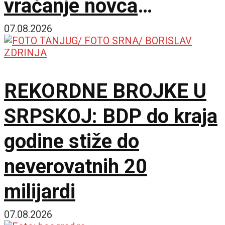
vraćanje novca
omogućilo bi mir u
07.08.2026
Ukrajini
REKORDNE BROJKE U
SRPSKOJ: BDP do kraja
godine stiže do
neverovatnih 20
milijardi
07.08.2026