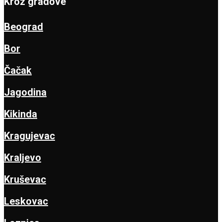
Kroz gradove
Beograd
Bor
Čačak
Jagodina
Kikinda
Kragujevac
Kraljevo
Kruševac
Leskovac