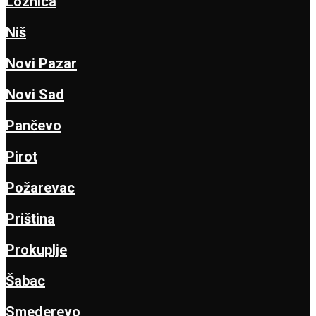
Loznica
Niš
Novi Pazar
Novi Sad
Pančevo
Pirot
Požarevac
Priština
Prokuplje
Šabac
Smederevo