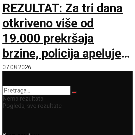
REZULTAT: Za tri dana
otkriveno više od
19.000 prekršaja
brzine, policija apeluje
na vozače pred burni
07.08.2026
vikend
Nema rezultata
Pogledaj sve rezultate