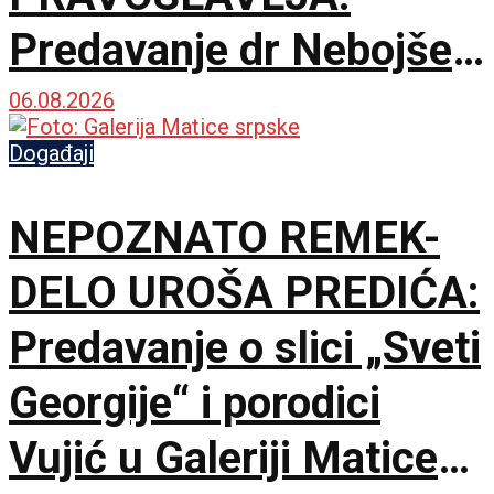
Predavanje dr Nebojše
Šuletića u Galeriji
06.08.2026
Matice srpske
Događaji
NEPOZNATO REMEK-
DELO UROŠA PREDIĆA:
Predavanje o slici „Sveti
Georgije“ i porodici
Vujić u Galeriji Matice