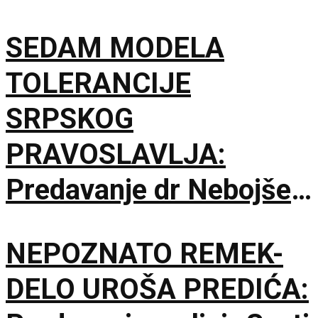
SEDAM MODELA
TOLERANCIJE
SRPSKOG
PRAVOSLAVLJA:
Predavanje dr Nebojše
Šuletića u Galeriji
NEPOZNATO REMEK-
Matice srpske
DELO UROŠA PREDIĆA: