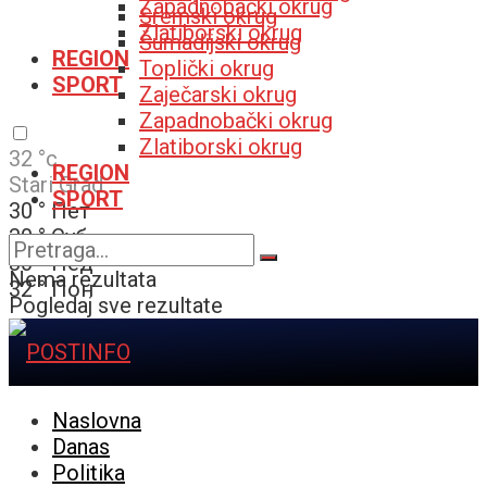
Zapadnobački okrug
Sremski okrug
Zlatiborski okrug
Šumadijski okrug
REGION
Toplički okrug
SPORT
Zaječarski okrug
Zapadnobački okrug
Zlatiborski okrug
32
°c
REGION
Stari Grad
SPORT
30
°
Пет
30
°
Суб
30
°
Нед
Nema rezultata
32
°
Пон
Pogledaj sve rezultate
Naslovna
Danas
Politika