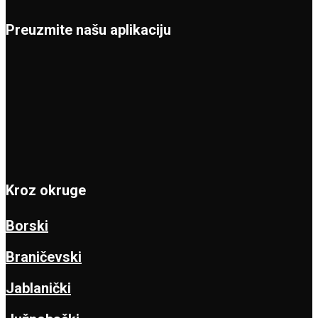
Preuzmite našu aplikaciju
Kroz okruge
Borski
Braničevski
Jablanički