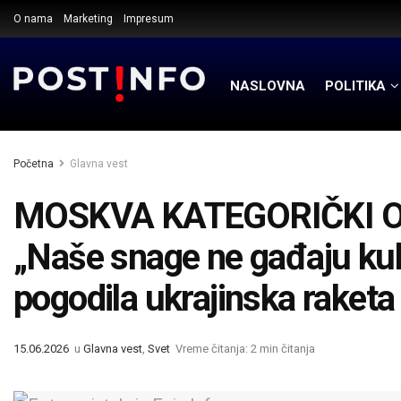
O nama
Marketing
Impresum
NASLOVNA
POLITIKA
Početna
Glavna vest
MOSKVA KATEGORIČKI 
„Naše snage ne gađaju kult
pogodila ukrajinska raketa 
15.06.2026
u
Glavna vest
,
Svet
Vreme čitanja: 2 min čitanja