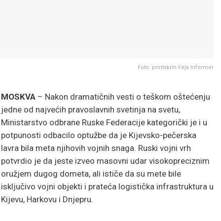
Foto: printskrin Fejs Informer
MOSKVA
– Nakon dramatičnih vesti o teškom oštećenju
jedne od najvećih pravoslavnih svetinja na svetu,
Ministarstvo odbrane Ruske Federacije kategorički je i u
potpunosti odbacilo optužbe da je Kijevsko-pečerska
lavra bila meta njihovih vojnih snaga. Ruski vojni vrh
potvrdio je da jeste izveo masovni udar visokopreciznim
oružjem dugog dometa, ali ističe da su mete bile
isključivo vojni objekti i prateća logistička infrastruktura u
Kijevu, Harkovu i Dnjepru.