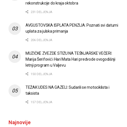
rekonstrukcije do kraja oktobra
231 DELJENJA
AVGUSTOVSKA ISPLATA PENZIJA: Poznati svi datumi
uplata za julska primanja
206 DELJENJA
MUZIČKE ZVEZDE STIŽU NA TEŠNJARSKE VEČERI:
Marija Šerifović i Hari Mata Hari predvode ovogodišnji
letnji program u Valjevu
150 DELJENJA
TEŽAK UDES NA GAZELI: Sudarili se motociklista i
taksista
157 DELJENJA
Najnovije