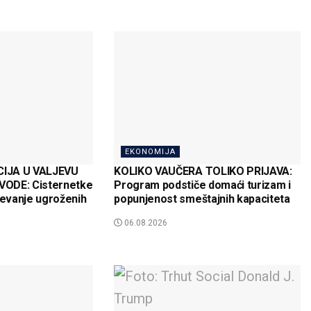
EKONOMIJA
IJA U VALJEVU
KOLIKO VAUČERA TOLIKO PRIJAVA:
ODE: Cisternetke
Program podstiče domaći turizam i
evanje ugroženih
popunjenost smeštajnih kapaciteta
06.08.2026