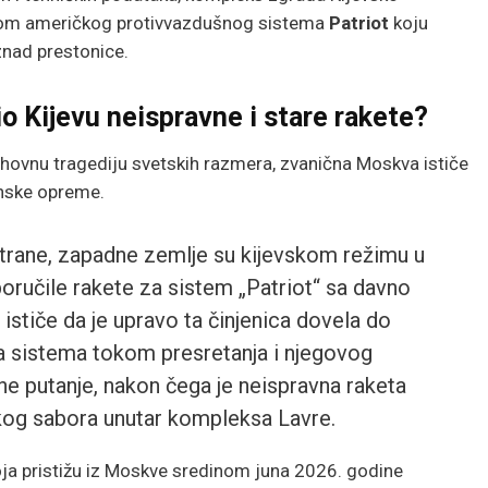
etom američkog protivvazdušnog sistema
Patriot
koju
iznad prestonice.
o Kijevu neispravne i stare rakete?
 duhovnu tragediju svetskih razmera, zvanična Moskva ističe
inske opreme.
rane, zapadne zemlje su kijevskom režimu u
oručile rakete za sistem „Patriot“ sa davno
ističe da je upravo ta činjenica dovela do
a sistema tokom presretanja i njegovog
e putanje, nakon čega je neispravna raketa
kog sabora unutar kompleksa Lavre.
oja pristižu iz Moskve sredinom juna 2026. godine