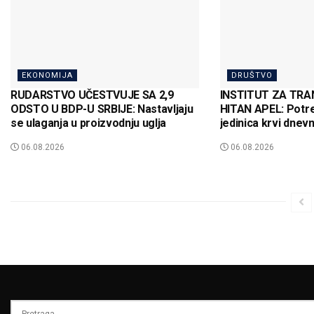
EKONOMIJA
DRUŠTVO
RUDARSTVO UČESTVUJE SA 2,9
INSTITUT ZA TRA
ODSTO U BDP-U SRBIJE: Nastavljaju
HITAN APEL: Potr
se ulaganja u proizvodnju uglja
jedinica krvi dnev
06.08.2026
06.08.2026