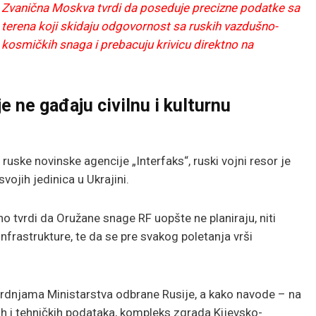
Zvanična Moskva tvrdi da poseduje precizne podatke sa
terena koji skidaju odgovornost sa ruskih vazdušno-
kosmičkih snaga i prebacuju krivicu direktno na
e ne gađaju civilnu i kulturnu
uske novinske agencije „Interfaks“, ruski vojni resor je
vojih jedinica u Ukrajini.
 tvrdi da Oružane snage RF uopšte ne planiraju, niti
infrastrukture, te da se pre svakog poletanja vrši
rdnjama Ministarstva odbrane Rusije, a kako navode – na
ih i tehničkih podataka, kompleks zgrada Kijevsko-