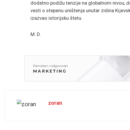
dodatno podižu tenzije na globalnom nivou, d
vesti o stepenu uništenja unutar zidina Kijevsk
izazvao istorijsku štetu.
M. D.
zoran