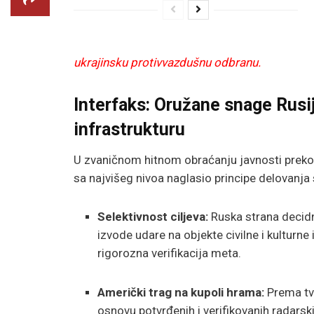
ukrajinsku protivvazdušnu odbranu.
Interfaks: Oružane snage Rusij
infrastrukturu
U zvaničnom hitnom obraćanju javnosti preko r
sa najvišeg nivoa naglasio principe delovanja s
Selektivnost ciljeva:
Ruska strana decidno
izvode udare na objekte civilne i kulturne 
rigorozna verifikacija meta.
Američki trag na kupoli hrama:
Prema tv
osnovu potvrđenih i verifikovanih radarsk