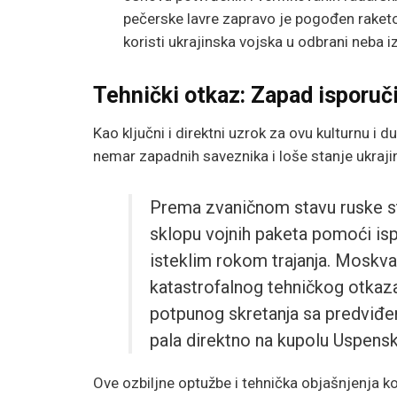
pečerske lavre zapravo je pogođen rak
koristi ukrajinska vojska u odbrani neba 
Tehnički otkaz: Zapad isporuči
Kao ključni i direktni uzrok za ovu kulturnu i
nemar zapadnih saveznika i loše stanje ukraj
Prema zvaničnom stavu ruske st
sklopu vojnih paketa pomoći isp
isteklim rokom trajanja. Moskva 
katastrofalnog tehničkog otkaz
potpunog skretanja sa predviđen
pala direktno na kupolu Uspens
Ove ozbiljne optužbe i tehnička objašnjenja k