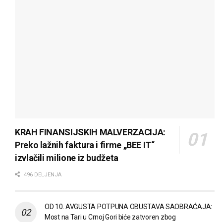
KRAH FINANSIJSKIH MALVERZACIJA:
Preko lažnih faktura i firme „BEE IT“
izvlačili milione iz budžeta
496 DELJENJA
OD 10. AVGUSTA POTPUNA OBUSTAVA SAOBRAĆAJA:
Most na Tari u Crnoj Gori biće zatvoren zbog