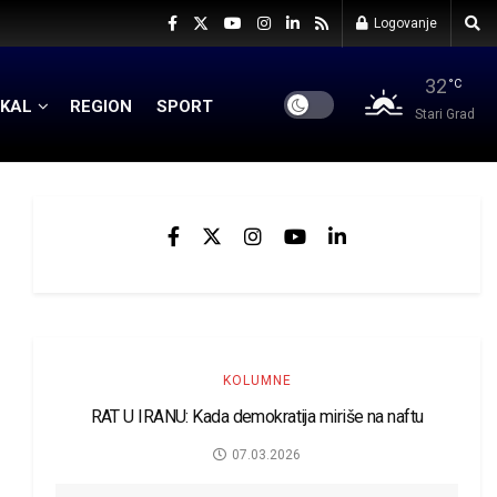
Logovanje
32
°C
KAL
REGION
SPORT
Stari Grad
KOLUMNE
RAT U IRANU: Kada demokratija miriše na naftu
07.03.2026