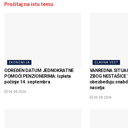
Pročitaj na istu temu
EKONOMIJA
GLAVNA VEST
ODREĐEN DATUM JEDNOKRATNE
VANREDNA SITUAC
POMOĆI PENZIONERIMA: Isplata
ZBOG NESTAŠICE V
počinje 14. septembra
obezbeđuju snabd
naselja
06.08.2026
06.08.2026