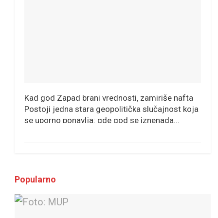
Kad god Zapad brani vrednosti, zamiriše nafta
Postoji jedna stara geopolitička slučajnost koja
se uporno ponavlja: gde god se iznenada...
Popularno