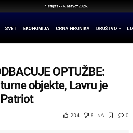
Четвртак - 6. август 2026.
SVET
EKONOMIJA
CRNA HRONIKA
DRUŠTVO
LO
ODBACUJE OPTUŽBE:
urne objekte, Lavru je
Patriot
204
8
A
0
A