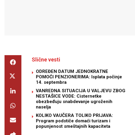
Slične vesti
ODREĐEN DATUM JEDNOKRATNE
POMOĆI PENZIONERIMA: Isplata počinje
14. septembra
VANREDNA SITUACIJA U VALJEVU ZBOG
NESTAŠICE VODE: Cisternetke
obezbeđuju snabdevanje ugroženih
naselja
KOLIKO VAUČERA TOLIKO PRIJAVA:
Program podstiče domaći turizam i
popunjenost smeštajnih kapaciteta