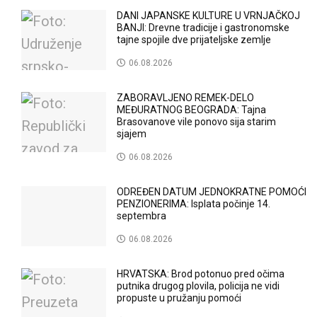
DANI JAPANSKE KULTURE U VRNJAČKOJ
BANJI: Drevne tradicije i gastronomske
tajne spojile dve prijateljske zemlje
06.08.2026
ZABORAVLJENO REMEK-DELO
MEĐURATNOG BEOGRADA: Tajna
Brasovanove vile ponovo sija starim
sjajem
06.08.2026
ODREĐEN DATUM JEDNOKRATNE POMOĆI
PENZIONERIMA: Isplata počinje 14.
septembra
06.08.2026
HRVATSKA: Brod potonuo pred očima
putnika drugog plovila, policija ne vidi
propuste u pružanju pomoći