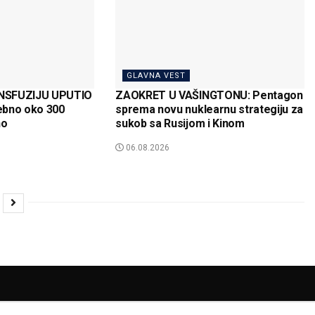
GLAVNA VEST
NSFUZIJU UPUTIO
ZAOKRET U VAŠINGTONU: Pentagon
ebno oko 300
sprema novu nuklearnu strategiju za
no
sukob sa Rusijom i Kinom
06.08.2026