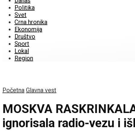
Danas
Politika
Svet
Crna hronika
Ekonomija
Društvo
Sport
Lokal
Region
Početna
Glavna vest
MOSKVA RASKRINKALA D
ignorisala radio-vezu i 