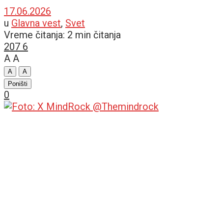
17.06.2026
u
Glavna vest
,
Svet
Vreme čitanja: 2 min čitanja
207
6
A
A
A
A
Poništi
0