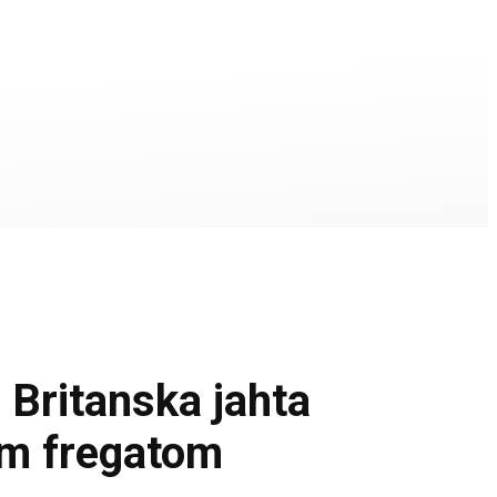
itanska jahta
kom fregatom