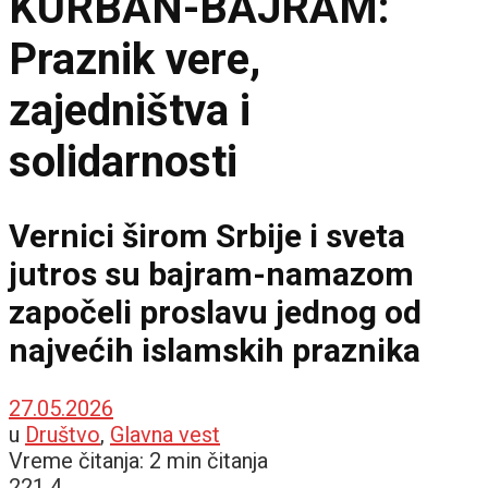
KURBAN-BAJRAM:
Praznik vere,
zajedništva i
solidarnosti
Vernici širom Srbije i sveta
jutros su bajram-namazom
započeli proslavu jednog od
najvećih islamskih praznika
27.05.2026
u
Društvo
,
Glavna vest
Vreme čitanja: 2 min čitanja
221
4