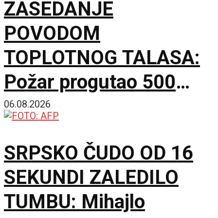
ZASEDANJE
POVODOM
TOPLOTNOG TALASA:
Požar progutao 500
hektara Peščare, sutra
06.08.2026
nove mere Vlade
SRPSKO ČUDO OD 16
SEKUNDI ZALEDILO
TUMBU: Mihajlo