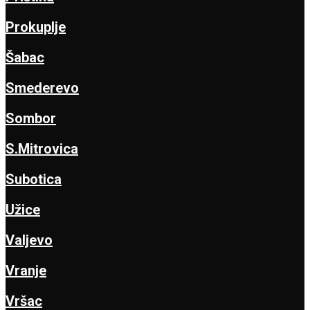
Prokuplje
Šabac
Smederevo
Sombor
S.Mitrovica
Subotica
Užice
Valjevo
Vranje
Vršac