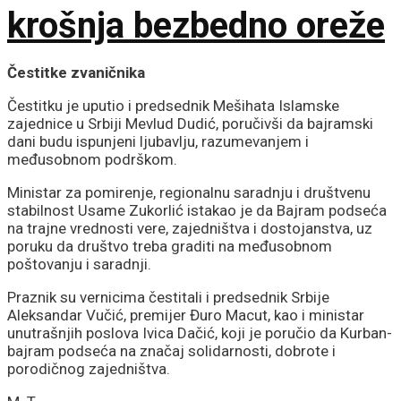
krošnja bezbedno oreže
Čestitke zvaničnika
Čestitku je uputio i predsednik Mešihata Islamske
zajednice u Srbiji
Mevlud Dudić
, poručivši da bajramski
dani budu ispunjeni ljubavlju, razumevanjem i
međusobnom podrškom.
Ministar za pomirenje, regionalnu saradnju i društvenu
stabilnost
Usame Zukorlić
istakao je da Bajram podseća
na trajne vrednosti vere, zajedništva i dostojanstva, uz
poruku da društvo treba graditi na međusobnom
poštovanju i saradnji.
Praznik su vernicima čestitali i predsednik Srbije
Aleksandar Vučić
, premijer
Đuro Macut
, kao i ministar
unutrašnjih poslova
Ivica Dačić
, koji je poručio da Kurban-
bajram podseća na značaj solidarnosti, dobrote i
porodičnog zajedništva.