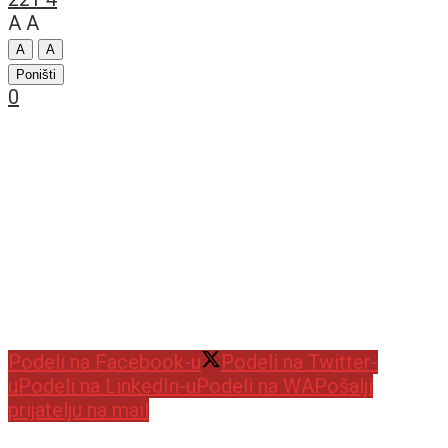
A
A
A
A
Poništi
0
Podeli na Facebook-u
Podeli na Twitter-
u
Podeli na LinkedIn-u
Podeli na WA
Pošalji
prijatelju na mail