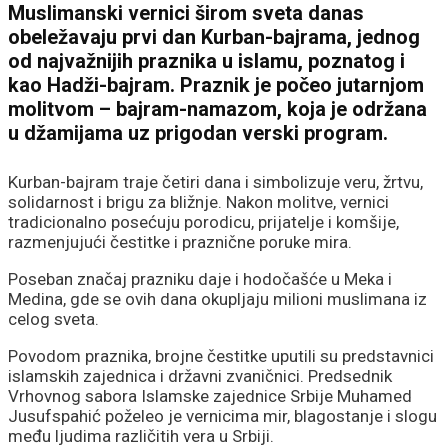
Muslimanski vernici širom sveta danas
obeležavaju prvi dan
Kurban-bajrama
, jednog
od najvažnijih praznika u islamu, poznatog i
kao Hadži-bajram. Praznik je počeo jutarnjom
molitvom – bajram-namazom, koja je održana
u džamijama uz prigodan verski program.
Kurban-bajram traje četiri dana i simbolizuje veru, žrtvu,
solidarnost i brigu za bližnje. Nakon molitve, vernici
tradicionalno posećuju porodicu, prijatelje i komšije,
razmenjujući čestitke i praznične poruke mira.
Poseban značaj prazniku daje i hodočašće u
Meka
i
Medina
, gde se ovih dana okupljaju milioni muslimana iz
celog sveta.
Povodom praznika, brojne čestitke uputili su predstavnici
islamskih zajednica i državni zvaničnici. Predsednik
Vrhovnog sabora Islamske zajednice Srbije
Muhamed
Jusufspahić
poželeo je vernicima mir, blagostanje i slogu
među ljudima različitih vera u Srbiji.