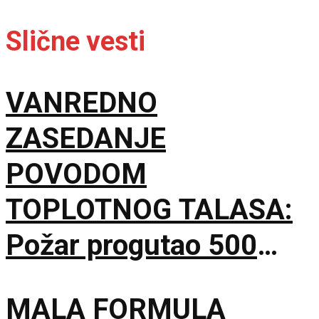
Slične vesti
VANREDNO
ZASEDANJE
POVODOM
TOPLOTNOG TALASA:
Požar progutao 500
hektara Peščare, sutra
MALA FORMULA
nove mere Vlade