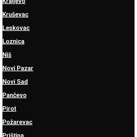
Kraljevo
Kruševac
Leskovac
Loznica
Niš
Novi Pazar
Novi Sad
Pančevo
Pirot
Požarevac
Priština