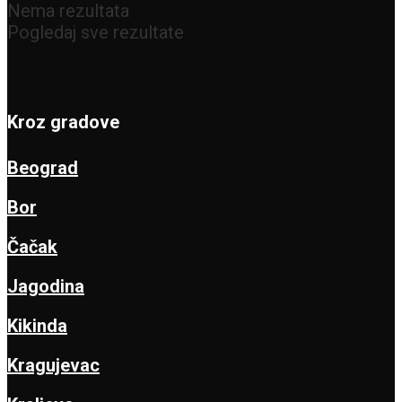
Nema rezultata
Pogledaj sve rezultate
Kroz gradove
Beograd
Bor
Čačak
Jagodina
Kikinda
Kragujevac