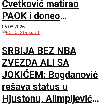
Cvetković matirao
PAOK i doneo
Anderlehtu zlata vredan
06.08.2026
trijumf u Solunu!
SRBIJA BEZ NBA
ZVEZDA ALI SA
JOKIĆEM: Bogdanović
rešava status u
Hjustonu, Alimpijević