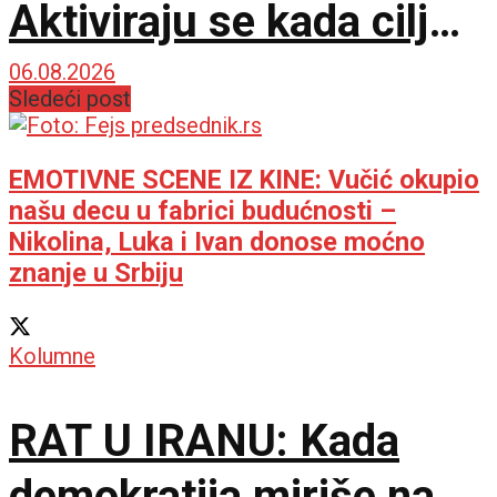
Aktiviraju se kada cilj
postane teži
06.08.2026
Sledeći post
EMOTIVNE SCENE IZ KINE: Vučić okupio
našu decu u fabrici budućnosti –
Nikolina, Luka i Ivan donose moćno
znanje u Srbiju
Kolumne
RAT U IRANU: Kada
demokratija miriše na