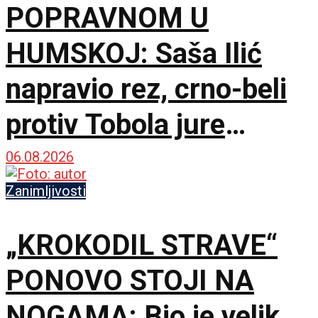
POPRAVNOM U
HUMSKOJ: Saša Ilić
napravio rez, crno-beli
protiv Tobola jure
750.000 evra i
06.08.2026
španskog giganta!
Zanimljivosti
„KROKODIL STRAVE“
PONOVO STOJI NA
NOGAMA: Bio je velik