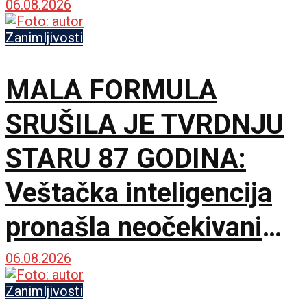
hektara Peščare, sutra
06.08.2026
nove mere Vlade
Zanimljivosti
MALA FORMULA
SRUŠILA JE TVRDNJU
STARU 87 GODINA:
Veštačka inteligencija
pronašla neočekivani
matematički primer
06.08.2026
Zanimljivosti