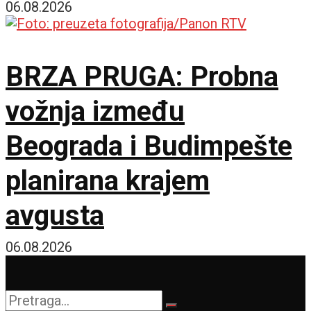
objavio spisak od 18
06.08.2026
imena za avgustovske
BRZA PRUGA: Probna
okršaje!
vožnja između
Beograda i Budimpešte
planirana krajem
avgusta
06.08.2026