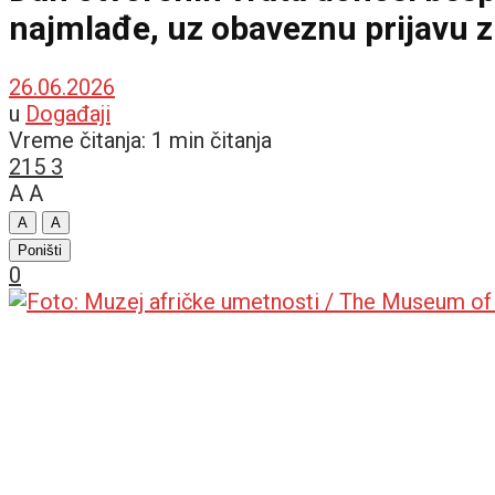
najmlađe, uz obaveznu prijavu 
26.06.2026
u
Događaji
Vreme čitanja: 1 min čitanja
215
3
A
A
A
A
Poništi
0