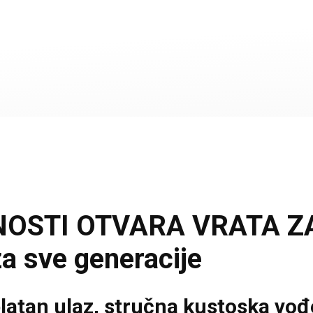
OSTI OTVARA VRATA ZA
za sve generacije
atan ulaz, stručna kustoska vođe