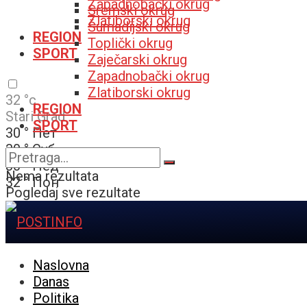
Zapadnobački okrug
Sremski okrug
Zlatiborski okrug
Šumadijski okrug
REGION
Toplički okrug
SPORT
Zaječarski okrug
Zapadnobački okrug
Zlatiborski okrug
32
°c
REGION
Stari Grad
SPORT
30
°
Пет
30
°
Суб
30
°
Нед
Nema rezultata
32
°
Пон
Pogledaj sve rezultate
Naslovna
Danas
Politika