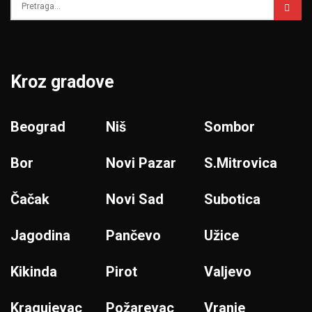
Kroz gradove
Beograd
Niš
Sombor
Bor
Novi Pazar
S.Mitrovica
Čačak
Novi Sad
Subotica
Jagodina
Pančevo
Užice
Kikinda
Pirot
Valjevo
Kragujevac
Požarevac
Vranje