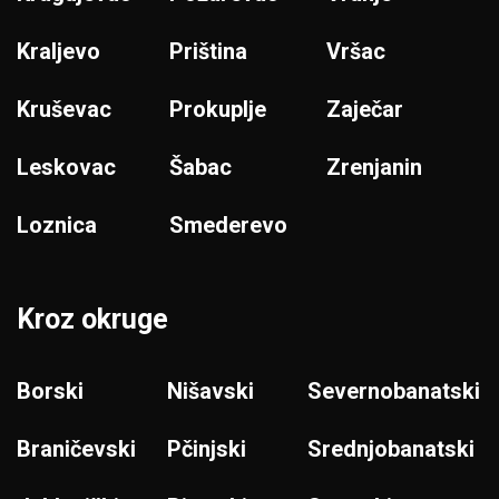
Kraljevo
Priština
Vršac
Kruševac
Prokuplje
Zaječar
Leskovac
Šabac
Zrenjanin
Loznica
Smederevo
Kroz okruge
Borski
Nišavski
Severnobanatski
Braničevski
Pčinjski
Srednjobanatski