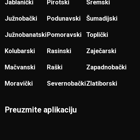
Jablanički
Pirotski
Sremski
Južnobački
Podunavski
Šumadijski
Južnobanatski
Pomoravski
Toplički
Kolubarski
Rasinski
Zaječarski
Mačvanski
Raški
Zapadnobački
Moravički
Severnobački
Zlatiborski
Preuzmite aplikaciju