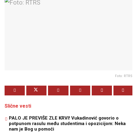
Foto: RTRS
Slične vesti
PALO JE PREVIŠE ZLE KRVI! Vukadinović govorio o
potpunom rasulu među studentima i opozicijom: Neka
nam je Bog u pomoći