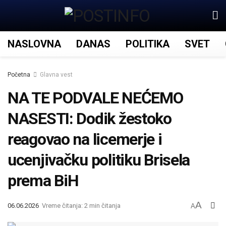
NASLOVNA
DANAS
POLITIKA
SVET
Početna
Glavna vest
NA TE PODVALE NEĆEMO
NASESTI: Dodik žestoko
reagovao na licemerje i
ucenjivačku politiku Brisela
prema BiH
A
06.06.2026
Vreme čitanja: 2 min čitanja
A