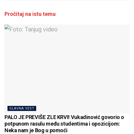
Pročitaj na istu temu
GLAVNA VEST
PALO JE PREVIŠE ZLE KRVI! Vukadinović govorio o
potpunom rasulu među studentima i opozicijom:
Neka nam je Bog u pomoći