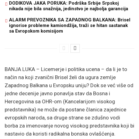
DODIKOVA JAKA PORUKA: Podrška Srbije Srpskoj
nikada nije bila snažnija, jedinstvo je najbolja garancija
ALARM PREVOZNIKA SA ZAPADNOG BALKANA: Brisel
ignorise probleme kamiondžija, traži se hitan sastanak
sa Evropskom komisijom
BANJA LUKA – Licemerje i politika ucena – da li je to
način na koji zvanični Brisel želi da ugura zemlje
Zapadnog Balkana u Evropsku uniju? Dok se već više od
jedne decenije javno ponavlja stav da Bosna i
Hercegovina sa OHR-om (Kancelarijom visokog
predstavnika) ne može da postane članica zajednice
evropskih naroda, sa druge strane se zdušno vodi
borba za imenovanje novog visokog predstavnika koji bi
nastavio da koristi radikalna bonska ovlašćenja.