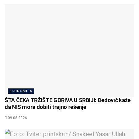
EKONOMIJA
ŠTA ČEKA TRŽIŠTE GORIVA U SRBIJI: Đedović kaže
da NIS mora dobiti trajno rešenje
09.08.2026