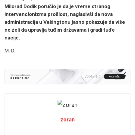
Milorad Dodik poručio je da je vreme stranog
intervencionizma prošlost, naglasivši da nova
administracija u Vašingtonu jasno pokazuje da više
ne želi da upravlja tuđim državama i gradi tuđe
nacije.
M. D.
zoran