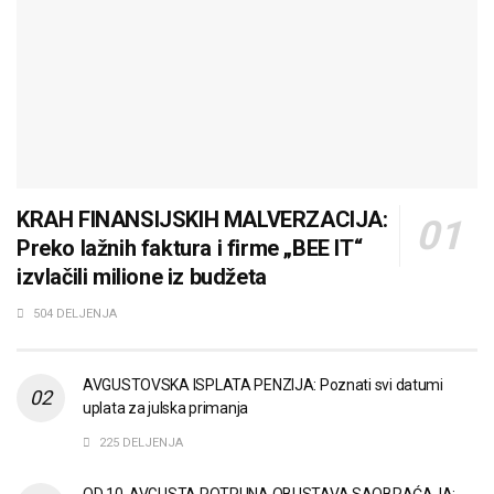
KRAH FINANSIJSKIH MALVERZACIJA:
Preko lažnih faktura i firme „BEE IT“
izvlačili milione iz budžeta
504 DELJENJA
AVGUSTOVSKA ISPLATA PENZIJA: Poznati svi datumi
uplata za julska primanja
225 DELJENJA