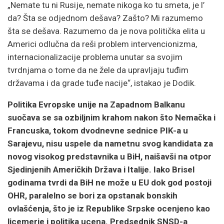
„Nemate tu ni Rusije, nemate nikoga ko tu smeta, je l’
da? Šta se odjednom dešava? Zašto? Mi razumemo
šta se dešava. Razumemo da je nova politička elita u
Americi odlučna da reši problem intervencionizma,
internacionalizacije problema unutar sa svojim
tvrdnjama o tome da ne žele da upravljaju tuđim
državama i da grade tuđe nacije“, istakao je Dodik.
Politika Evropske unije na Zapadnom Balkanu
suočava se sa ozbiljnim krahom nakon što Nemačka i
Francuska, tokom dvodnevne sednice PIK-a u
Sarajevu, nisu uspele da nametnu svog kandidata za
novog visokog predstavnika u BiH, naišavši na otpor
Sjedinjenih Američkih Država i Italije. Iako Brisel
godinama tvrdi da BiH ne može u EU dok god postoji
OHR, paralelno se bori za opstanak bonskih
ovlašćenja, što je iz Republike Srpske ocenjeno kao
licemerje i politika ucena. Predsednik SNSD-a