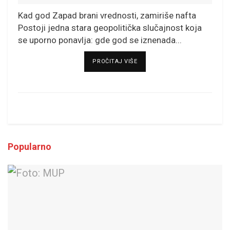
Kad god Zapad brani vrednosti, zamiriše nafta
Postoji jedna stara geopolitička slučajnost koja
se uporno ponavlja: gde god se iznenada...
DETAILS
PROČITAJ VIŠE
Popularno