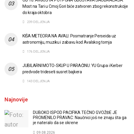
OD 10. AVGUSTA POTPUNA OBUSTAVA SAOBRAĆAJA:
Most na Tari u Crnoj Gori biće zatvoren zbog rekonstrukcije
do kraja oktobra
239 DELJENJA
KIŠA METEORA NA AVALI: Posmatranje Perseida uz
astronomiju, muziku i zabavu kod Avalskog tornja
176 DELJENJA
JUBILARNI MOTO-SKUP U PARAĆINU: YU Grupa i Kerber
predvode trideseti susret bajkera
143 DELJENJA
Najnovije
DUBOKO ISPOD PACIFIKA TEČNO GVOŽĐE JE
PROMENILO PRAVAC: Naučnici još ne znaju šta ga
je nateralo da se okrene
09.08.2026