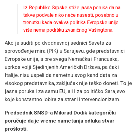
Iz Republike Srpske stiže jasna poruka da na
takve podvale niko neće nasesti, posebno u
trenutku kada ovakva politika Evropske unije
više nema podršku zvaničnog Vašingtona.
Ako je suditi po dvodnevnoj sednici Saveta za
sprovođenje mira (PIK) u Sarajevu, gde predstavnici
Evropske unije, a pre svega Nemačka i Francuska,
uprkos volji Sjedinjenih Američkih Država, pa čak i
Italije, nisu uspeli da nametnu svog kandidata za
visokog predstavnika, zaključak nije teško doneti. To je
jasna poruka i za samu EU, ali i za političko Sarajevo
koje konstantno lobira za strani intervencionizam.
Predsednik SNSD-a Milorad Dodik kategorički
poručuje da je vreme nametanja odluka stvar
prošlosti.