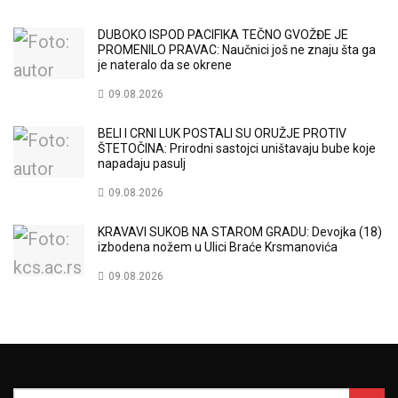
DUBOKO ISPOD PACIFIKA TEČNO GVOŽĐE JE
PROMENILO PRAVAC: Naučnici još ne znaju šta ga
je nateralo da se okrene
09.08.2026
BELI I CRNI LUK POSTALI SU ORUŽJE PROTIV
ŠTETOČINA: Prirodni sastojci uništavaju bube koje
napadaju pasulj
09.08.2026
KRAVAVI SUKOB NA STAROM GRADU: Devojka (18)
izbodena nožem u Ulici Braće Krsmanovića
09.08.2026