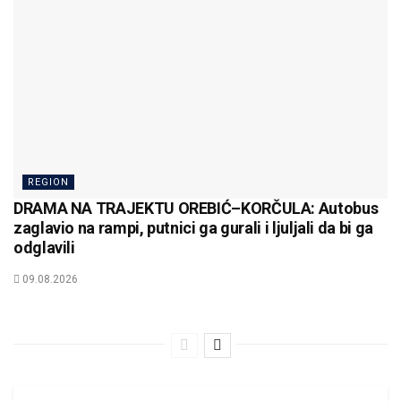
REGION
DRAMA NA TRAJEKTU OREBIĆ–KORČULA: Autobus
zaglavio na rampi, putnici ga gurali i ljuljali da bi ga
odglavili
09.08.2026