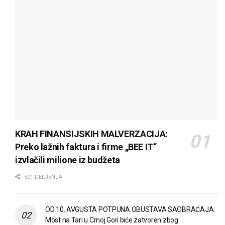
KRAH FINANSIJSKIH MALVERZACIJA:
Preko lažnih faktura i firme „BEE IT“
izvlačili milione iz budžeta
501 DELJENJA
OD 10. AVGUSTA POTPUNA OBUSTAVA SAOBRAĆAJA:
Most na Tari u Crnoj Gori biće zatvoren zbog