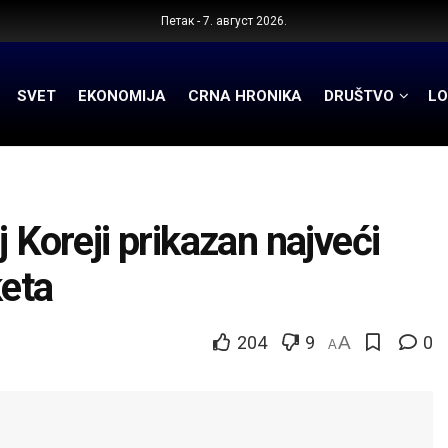
Петак - 7. август 2026.
SVET
EKONOMIJA
CRNA HRONIKA
DRUŠTVO
LO
 Koreji prikazan najveći
keta
204
9
A
0
A