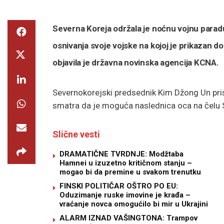
Severna Koreja održala je noćnu vojnu para
osnivanja svoje vojske na kojoj je prikazan dos
objavila je državna novinska agencija KCNA.
Severnokorejski predsednik Kim Džong Un pris
smatra da je moguća naslednica oca na čelu S
Slične vesti
DRAMATIČNE TVRDNJE: Modžtaba
Hamnei u izuzetno kritičnom stanju –
mogao bi da premine u svakom trenutku
FINSKI POLITIČAR OŠTRO PO EU:
Oduzimanje ruske imovine je krađa –
vraćanje novca omogućilo bi mir u Ukrajini
ALARM IZNAD VAŠINGTONA: Trampov