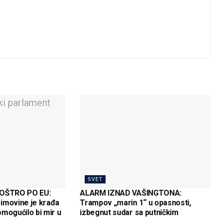
SVET
 OŠTRO PO EU:
ALARM IZNAD VAŠINGTONA:
imovine je krađa
Trampov „marin 1“ u opasnosti,
mogućilo bi mir u
izbegnut sudar sa putničkim