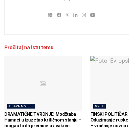
Pročitaj na istu temu
GLAVNA VEST
SVET
DRAMATIČNE TVRDNJE: Modžtaba
FINSKI POLITIČAR
Hamnei u izuzetno kritičnom stanju –
Oduzimanje ruske 
mogao bi da premine u svakom
– vraćanje novca o