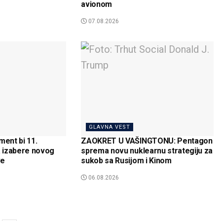
avionom
07.08.2026
GLAVNA VEST
ent bi 11.
ZAOKRET U VAŠINGTONU: Pentagon
 izabere novog
sprema novu nuklearnu strategiju za
ve
sukob sa Rusijom i Kinom
06.08.2026