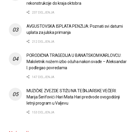
rekonstrukcije do kraja oktobra
237 DELJENJA
AVGUSTOVSKA ISPLATA PENZIJA: Poznati svi datumi
uplata za julska primanja
212 DELJENJA
PORODIČNA TRAGEDIJA U BANATSKOM KARLOVCU:
Maloletnik nožem izbo očuha nakon svađe – Aleksandar
I. podlegao povredama
147 DELJENJA
MUZIČKE ZVEZDE STIŽU NA TEŠNJARSKE VEČERI:
Marija Šerifović i Hari Mata Hari predvode ovogodišnji
letnji program u Valjevu
153 DELJENJA