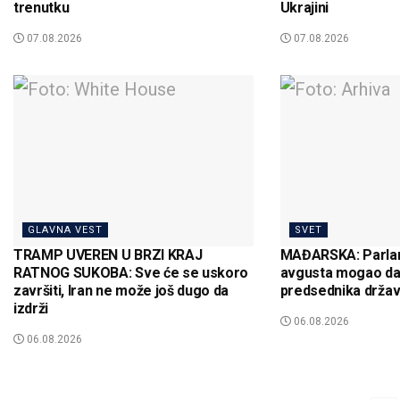
trenutku
Ukrajini
07.08.2026
07.08.2026
GLAVNA VEST
SVET
TRAMP UVEREN U BRZI KRAJ
MAĐARSKA: Parlam
RATNOG SUKOBA: Sve će se uskoro
avgusta mogao da
završiti, Iran ne može još dugo da
predsednika drža
izdrži
06.08.2026
06.08.2026