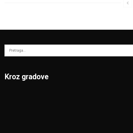
Kroz gradove
Beograd
Niš
Bor
Novi Pazar
Čačak
Novi Sad