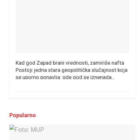
Kad god Zapad brani vrednosti, zamiriše nafta
Postoji jedna stara geopolitička slučajnost koja
se uporno ponavlja: gde god se iznenada...
Popularno