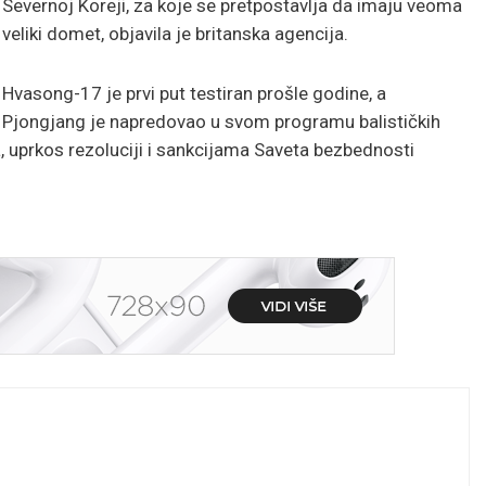
Severnoj Koreji, za koje se pretpostavlja da imaju veoma
veliki domet, objavila je britanska agencija.
Hvasong-17 je prvi put testiran prošle godine, a
Pjongjang je napredovao u svom programu balističkih
eta, uprkos rezoluciji i sankcijama Saveta bezbednosti