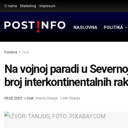
O nama
Marketing
Impresum
NASLOVNA
POLITIKA
Početna
Svet
Na vojnoj paradi u Severnoj
broj interkontinentalnih ra
09.02.2023
u
Svet
Vreme čitanja: 1 min čitanja