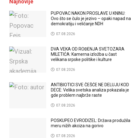
Najnovije
PUPOVAC NAKON PROSLAVE U KNINU:
Ovo što se čulo je jezivo – opaki napad na
demokratiju i veličanje NDH
07.08.2026
DVA VEKA OD ROĐENJA SVETOZARA
MILETIĆA: Kamerna izložba u čast
velikana srpske politike i kulture
07.08.2026
ANTIBIOTICI SVE ČEŠĆE NE DELUJU KOD
DECE: Velika svetska analiza pokazala je
gde problem najbrže raste
07.08.2026
POSKUPEO EVRODIZEL: Država produžila
meru nižih akciza na gorivo
07.08.2026