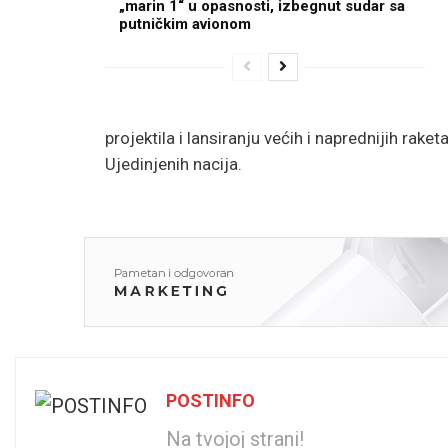
„marin 1“ u opasnosti, izbegnut sudar sa
putničkim avionom
projektila i lansiranju većih i naprednijih rak
Ujedinjenih nacija.
POSTINFO
Na tvojoj strani!