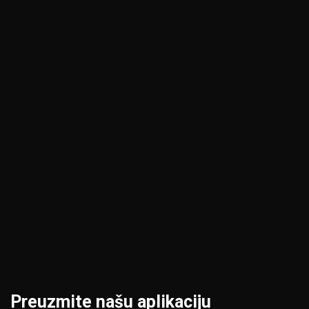
Jagodina
Pančevo
Kikinda
Pirot
Kragujevac
Požarevac
Kraljevo
Priština
Kruševac
Prokuplje
Leskovac
Šabac
Loznica
Smederevo
Preuzmite našu aplikaciju