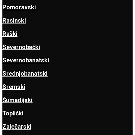
Pomoravski
Rasinski
Raški
Severnobački
Severnobanatski
Srednjobanatski
Sremski
Šumadijski
Toplički
Zaječarski