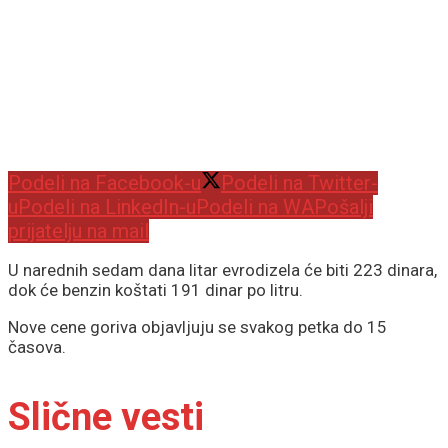
Podeli na Facebook-u
Podeli na Twitter-
u
Podeli na LinkedIn-u
Podeli na WA
Pošalji
prijatelju na mail
U narednih sedam dana litar evrodizela će biti 223 dinara,
dok će benzin koštati 191 dinar po litru.
Nove cene goriva objavljuju se svakog petka do 15
časova.
Slične vesti