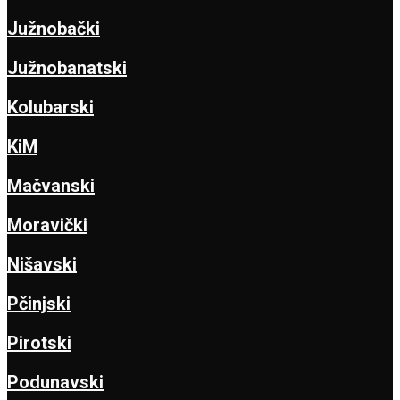
Južnobački
Južnobanatski
Kolubarski
KiM
Mačvanski
Moravički
Nišavski
Pčinjski
Pirotski
Podunavski