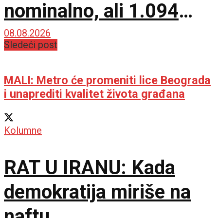
nominalno, ali 1.094
PPS prema najnovijim
08.08.2026
Sledeći post
podacima
MALI: Metro će promeniti lice Beograda
i unaprediti kvalitet života građana
Kolumne
RAT U IRANU: Kada
demokratija miriše na
naftu