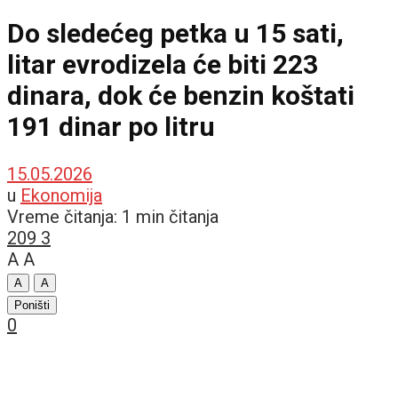
Do sledećeg petka u 15 sati,
litar evrodizela će biti 223
dinara, dok će benzin koštati
191 dinar po litru
15.05.2026
u
Ekonomija
Vreme čitanja: 1 min čitanja
209
3
A
A
A
A
Poništi
0