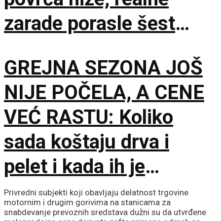
zarade porasle šest
odsto
GREJNA SEZONA JOŠ
NIJE POČELA, A CENE
VEĆ RASTU: Koliko
sada koštaju drva i
pelet i kada ih je
najpovoljnije kupiti
Privredni subjekti koji obavljaju delatnost trgovine
motornim i drugim gorivima na stanicama za
snabdevanje prevoznih sredstava dužni su da utvrđene