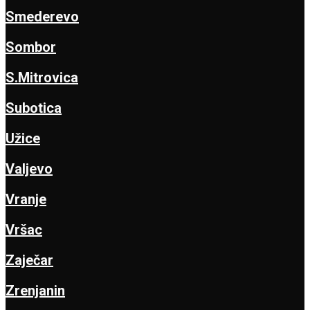
Smederevo
Sombor
S.Mitrovica
Subotica
Užice
Valjevo
Vranje
Vršac
Zaječar
Zrenjanin