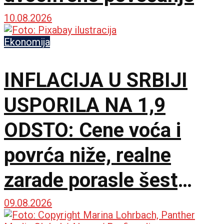
10.08.2026
Ekonomija
INFLACIJA U SRBIJI
USPORILA NA 1,9
ODSTO: Cene voća i
povrća niže, realne
zarade porasle šest
odsto
09.08.2026