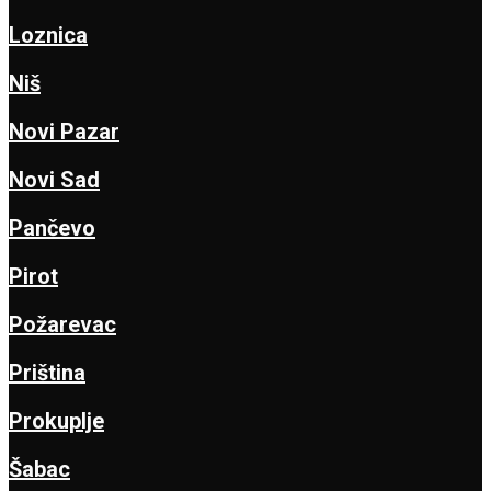
Loznica
Niš
Novi Pazar
Novi Sad
Pančevo
Pirot
Požarevac
Priština
Prokuplje
Šabac