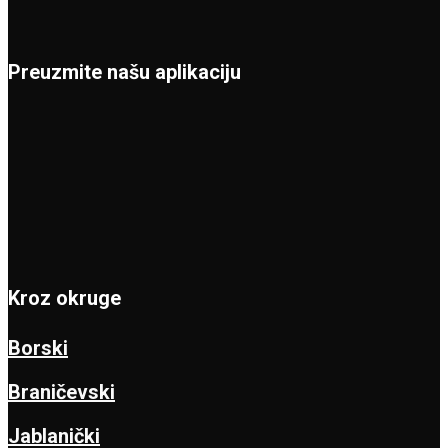
Preuzmite našu aplikaciju
Kroz okruge
Borski
Braničevski
Jablanički