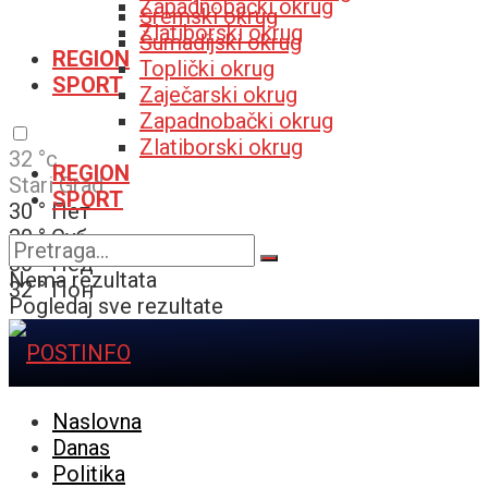
Zapadnobački okrug
Sremski okrug
Zlatiborski okrug
Šumadijski okrug
REGION
Toplički okrug
SPORT
Zaječarski okrug
Zapadnobački okrug
Zlatiborski okrug
32
°c
REGION
Stari Grad
SPORT
30
°
Пет
30
°
Суб
30
°
Нед
Nema rezultata
32
°
Пон
Pogledaj sve rezultate
Naslovna
Danas
Politika