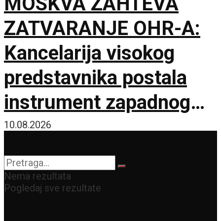
MOSKVA ZAHTEVA
ZATVARANJE OHR-A:
Kancelarija visokog
predstavnika postala
instrument zapadnog
neokolonijalizma
10.08.2026
Nema rezultata
Pogledaj sve rezultate