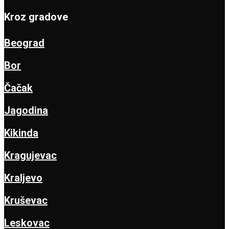
Kroz gradove
Beograd
Bor
Čačak
Jagodina
Kikinda
Kragujevac
Kraljevo
Kruševac
Leskovac