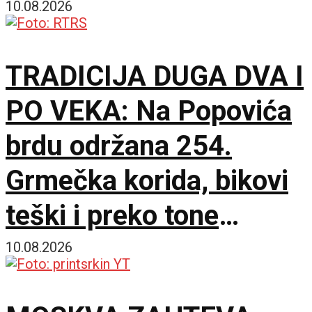
10.08.2026
TRADICIJA DUGA DVA I
PO VEKA: Na Popovića
brdu održana 254.
Grmečka korida, bikovi
teški i preko tone
ukrstili rogove
10.08.2026