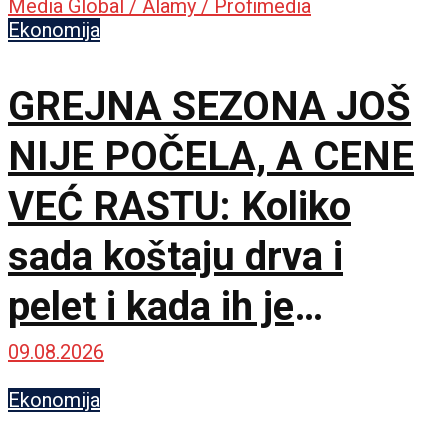
Ekonomija
GREJNA SEZONA JOŠ
NIJE POČELA, A CENE
VEĆ RASTU: Koliko
sada koštaju drva i
pelet i kada ih je
najpovoljnije kupiti
09.08.2026
Ekonomija