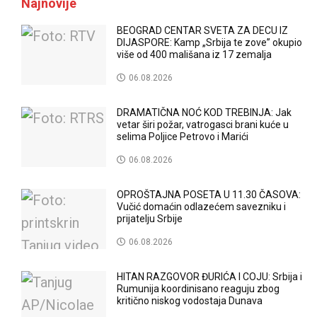
Najnovije
BEOGRAD CENTAR SVETA ZA DECU IZ
DIJASPORE: Kamp „Srbija te zove” okupio
više od 400 mališana iz 17 zemalja
06.08.2026
DRAMATIČNA NOĆ KOD TREBINJA: Jak
vetar širi požar, vatrogasci brani kuće u
selima Poljice Petrovo i Marići
06.08.2026
OPROŠTAJNA POSETA U 11.30 ČASOVA:
Vučić domaćin odlazećem savezniku i
prijatelju Srbije
06.08.2026
HITAN RAZGOVOR ĐURIĆA I COJU: Srbija i
Rumunija koordinisano reaguju zbog
kritično niskog vodostaja Dunava