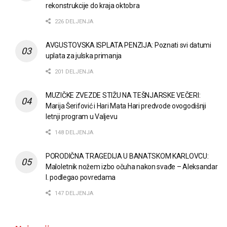
rekonstrukcije do kraja oktobra
226 DELJENJA
AVGUSTOVSKA ISPLATA PENZIJA: Poznati svi datumi
uplata za julska primanja
201 DELJENJA
MUZIČKE ZVEZDE STIŽU NA TEŠNJARSKE VEČERI:
Marija Šerifović i Hari Mata Hari predvode ovogodišnji
letnji program u Valjevu
148 DELJENJA
PORODIČNA TRAGEDIJA U BANATSKOM KARLOVCU:
Maloletnik nožem izbo očuha nakon svađe – Aleksandar
I. podlegao povredama
147 DELJENJA