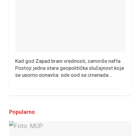
Kad god Zapad brani vrednosti, zamiriše nafta
Postoji jedna stara geopolitička slučajnost koja
se uporno ponavlja: gde god se iznenada...
Popularno