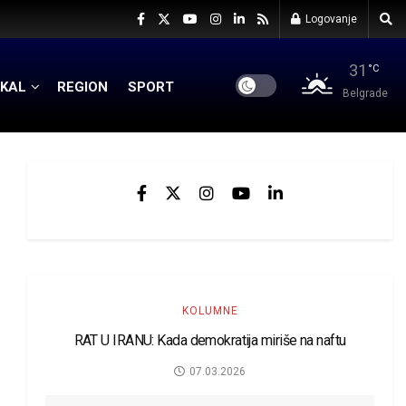
Logovanje
31
°C
KAL
REGION
SPORT
Belgrade
KOLUMNE
RAT U IRANU: Kada demokratija miriše na naftu
07.03.2026