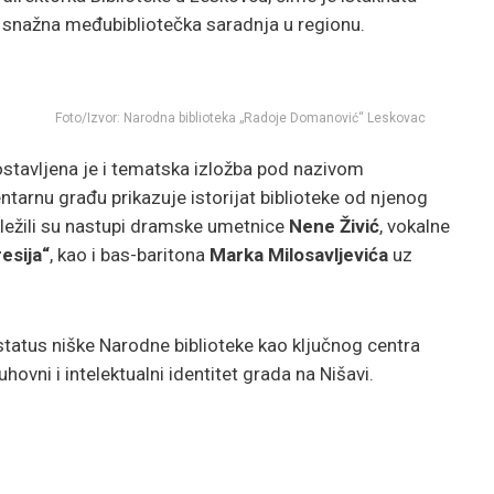
snažna međubibliotečka saradnja u regionu.
Foto/Izvor: Narodna biblioteka „Radoje Domanović“ Leskovac
stavljena je i tematska izložba pod nazivom
ntarnu građu prikazuje istorijat biblioteke od njenog
ležili su nastupi dramske umetnice
Nene Živić
, vokalne
esija“
, kao i bas-baritona
Marka Milosavljevića
uz
tatus niške Narodne biblioteke kao ključnog centra
uhovni i intelektualni identitet grada na Nišavi.