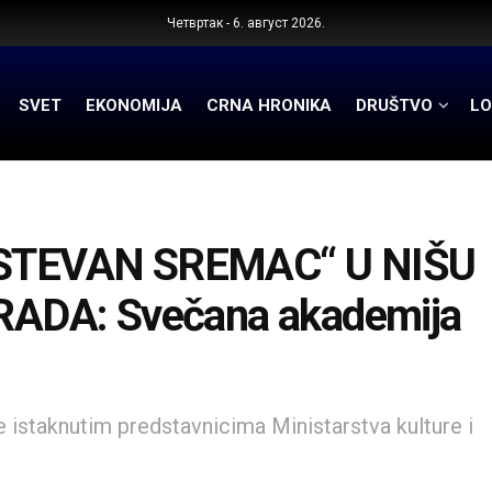
Четвртак - 6. август 2026.
SVET
EKONOMIJA
CRNA HRONIKA
DRUŠTVO
LO
STEVAN SREMAC“ U NIŠU
ADA: Svečana akademija
istaknutim predstavnicima Ministarstva kulture i