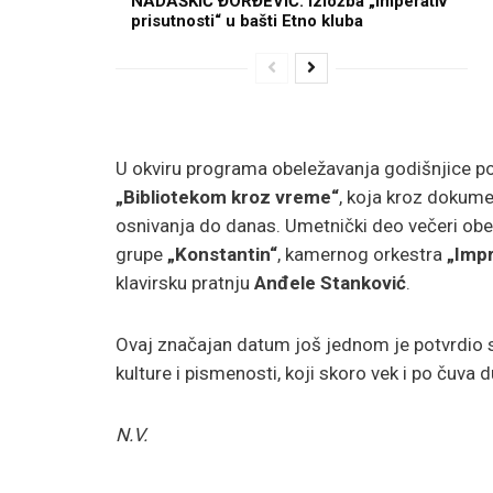
NADAŠKIĆ ĐORĐEVIĆ: Izložba „Imperativ
prisutnosti“ u bašti Etno kluba
U okviru programa obeležavanja godišnjice po
„Bibliotekom kroz vreme“
, koja kroz dokume
osnivanja do danas. Umetnički deo večeri obe
grupe
„Konstantin“
, kamernog orkestra
„Impr
klavirsku pratnju
Anđele Stanković
.
Ovaj značajan datum još jednom je potvrdio s
kulture i pismenosti, koji skoro vek i po čuva d
N.V.