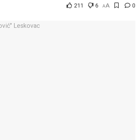
211
6
A
0
A