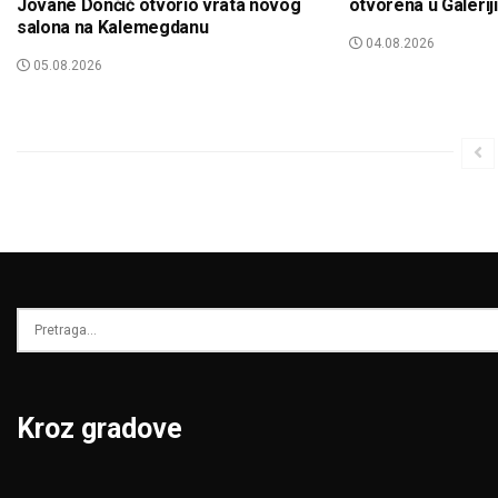
Jovane Dončić otvorio vrata novog
otvorena u Galeri
salona na Kalemegdanu
04.08.2026
05.08.2026
Kroz gradove