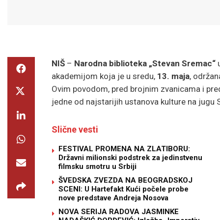
NIŠ
–
Narodna biblioteka „Stevan Sremac“
u
akademijom koja je u sredu,
13. maja
, održan
Ovim povodom, pred brojnim zvanicama i preds
jedne od najstarijih ustanova kulture na jugu S
Slične vesti
FESTIVAL PROMENA NA ZLATIBORU:
Državni milionski podstrek za jedinstvenu
filmsku smotru u Srbiji
ŠVEDSKA ZVEZDA NA BEOGRADSKOJ
SCENI: U Hartefakt Kući počele probe
nove predstave Andreja Nosova
NOVA SERIJA RADOVA JASMINKE