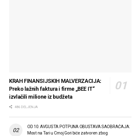
KRAH FINANSIJSKIH MALVERZACIJA:
Preko lažnih faktura i firme „BEE IT“
izvlačili milione iz budžeta
486 DELJENJA
OD 10. AVGUSTA POTPUNA OBUSTAVA SAOBRAĆAJA:
Most na Tari u Crnoj Gori biće zatvoren zbog