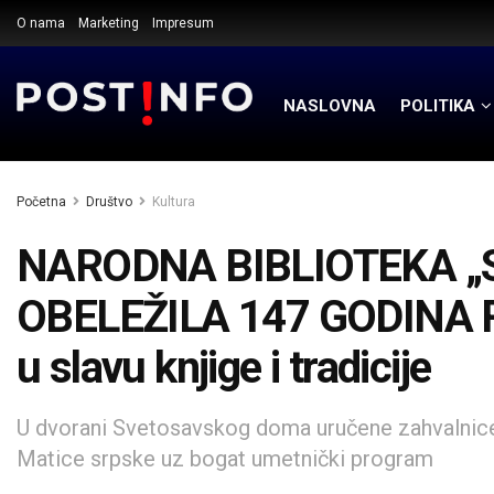
O nama
Marketing
Impresum
NASLOVNA
POLITIKA
Početna
Društvo
Kultura
NARODNA BIBLIOTEKA „
OBELEŽILA 147 GODINA R
u slavu knjige i tradicije
U dvorani Svetosavskog doma uručene zahvalnice 
Matice srpske uz bogat umetnički program