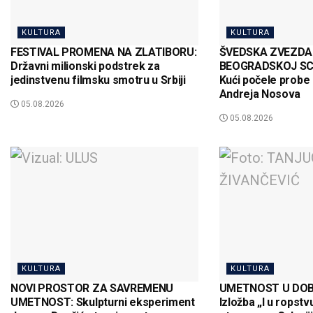
KULTURA
KULTURA
FESTIVAL PROMENA NA ZLATIBORU:
ŠVEDSKA ZVEZDA
Državni milionski podstrek za
BEOGRADSKOJ SCEN
jedinstvenu filmsku smotru u Srbiji
Kući počele probe
Andreja Nosova
05.08.2026
05.08.2026
KULTURA
KULTURA
NOVI PROSTOR ZA SAVREMENU
UMETNOST U DOB
UMETNOST: Skulpturni eksperiment
Izložba „I u ropstv