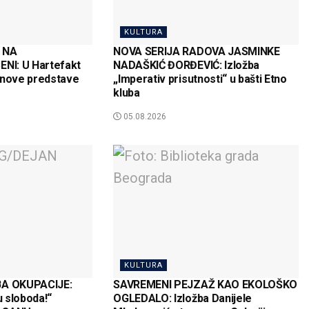
KULTURA
 NA
NOVA SERIJA RADOVA JASMINKE
I: U Hartefakt
NADAŠKIĆ ĐORĐEVIĆ: Izložba
 nove predstave
„Imperativ prisutnosti“ u bašti Etno
kluba
05.08.2026
KULTURA
A OKUPACIJE:
SAVREMENI PEJZAŽ KAO EKOLOŠKO
u sloboda!“
OGLEDALO: Izložba Danijele