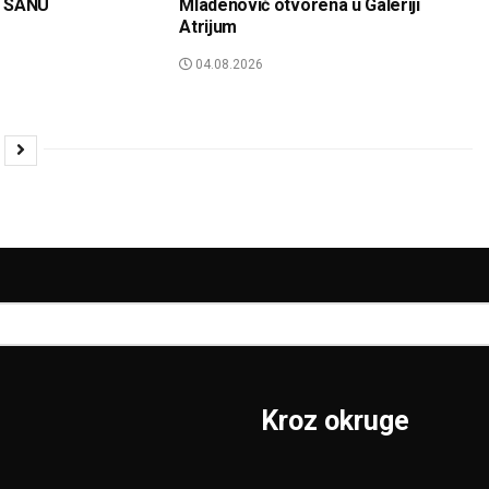
ji SANU
Mladenović otvorena u Galeriji
Atrijum
04.08.2026
Kroz okruge