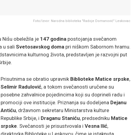
Foto/Izvor: Narodna biblioteka "Radoje Domanović" Leskovac
 Nišu obeležila je
147 godina
postojanja svečanom
a u sali
Svetosavskog doma
pri niškom Sabornom hramu.
tavnicima kulturnog života, predstavljen je razvojni put
rbije.
Prisutnima se obratio upravnik
Biblioteke Matice srpske
,
Selimir Radulović
, a tokom svečanosti uručene su
posebne zahvalnice pojedincima koji su doprineli radu i
promociji ove institucije. Priznanja su dodeljena
Dejanu
Antiću
, državnom sekretaru Ministarstva kulture
Republike Srbije, i
Draganu Staniću
, predsedniku
Matice
srpske
. Svečanosti je prisustvovala i
Vesna Ilić
,
direktorka Biblioteke u Leskovcu, čime je istaknuta