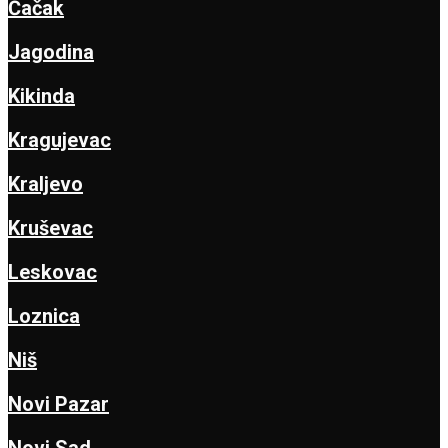
Čačak
Jagodina
Kikinda
Kragujevac
Kraljevo
Kruševac
Leskovac
Loznica
Niš
Novi Pazar
Novi Sad