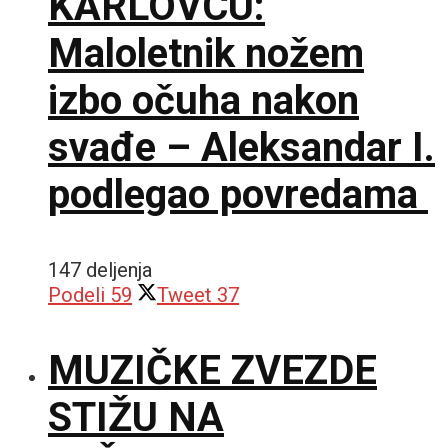
KARLOVCU:
Maloletnik nožem
izbo očuha nakon
svađe – Aleksandar I.
podlegao povredama
147 deljenja
Podeli
59
Tweet
37
MUZIČKE ZVEZDE
STIŽU NA