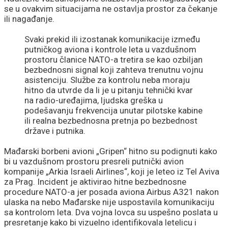
se u ovakvim situacijama ne ostavlja prostor za čekanje
ili nagađanje.
Svaki prekid ili izostanak komunikacije između
putničkog aviona i kontrole leta u vazdušnom
prostoru članice NATO-a tretira se kao ozbiljan
bezbednosni signal koji zahteva trenutnu vojnu
asistenciju. Službe za kontrolu neba moraju
hitno da utvrde da li je u pitanju tehnički kvar
na radio-uređajima, ljudska greška u
podešavanju frekvencija unutar pilotske kabine
ili realna bezbednosna pretnja po bezbednost
države i putnika.
Mađarski borbeni avioni „Gripen“ hitno su podignuti kako
bi u vazdušnom prostoru presreli putnički avion
kompanije „Arkia Israeli Airlines“, koji je leteo iz Tel Aviva
za Prag. Incident je aktivirao hitne bezbednosne
procedure NATO-a jer posada aviona Airbus A321 nakon
ulaska na nebo Mađarske nije uspostavila komunikaciju
sa kontrolom leta. Dva vojna lovca su uspešno poslata u
presretanje kako bi vizuelno identifikovala letelicu i