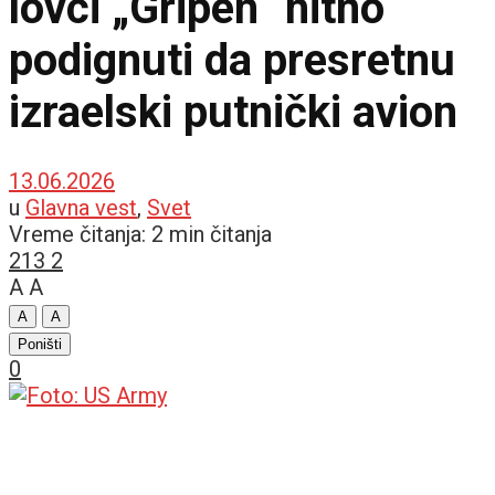
lovci „Gripen“ hitno
podignuti da presretnu
izraelski putnički avion
13.06.2026
u
Glavna vest
,
Svet
Vreme čitanja: 2 min čitanja
213
2
A
A
A
A
Poništi
0