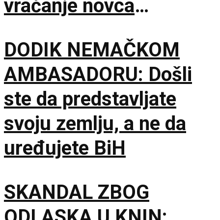
vraćanje novca
omogućilo bi mir u
DODIK NEMAČKOM
Ukrajini
AMBASADORU: Došli
ste da predstavljate
svoju zemlju, a ne da
uređujete BiH
SKANDAL ZBOG
ODLASKA U KNIN: