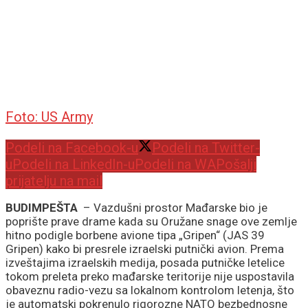
Foto: US Army
Podeli na Facebook-u
Podeli na Twitter-
u
Podeli na LinkedIn-u
Podeli na WA
Pošalji
prijatelju na mail
BUDIMPEŠTA
– Vazdušni prostor Mađarske bio je
poprište prave drame kada su Oružane snage ove zemlje
hitno podigle borbene avione tipa „Gripen“ (JAS 39
Gripen) kako bi presrele izraelski putnički avion. Prema
izveštajima izraelskih medija, posada putničke letelice
tokom preleta preko mađarske teritorije nije uspostavila
obaveznu radio-vezu sa lokalnom kontrolom letenja, što
je automatski pokrenulo rigorozne NATO bezbednosne