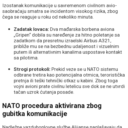
Izostanak komunikacije u savremenom civilnom avio-
saobraćaju smatra se incidentom visokog rizika, zbog
čega se reaguje u roku od nekoliko minuta.
Zadatak lovaca:
Dva mađarska borbena aviona
„Gripen“ dobila su naređenje za hitno poletanje sa
zadatkom da presretnu izraelski Airbus A321,
približe mu se na bezbednu udaljenost i vizuelnim
putem ili alternativnim kanalima uspostave kontakt
sa pilotima.
Strogi protokoli:
Prekid veze se u NATO sistemu
odbrane tretira kao potencijalna otmica, teroristička
pretnja ili teški tehnički otkaz u kabini. Zbog toga
vojni avioni prate civilnu letelicu sve dok se ne utvrdi
tačan uzrok ćutanja posade.
NATO procedura aktivirana zbog
gubitka komunikacije
Nadležne vazduhoplovne službe Alijanse naglašavaju da