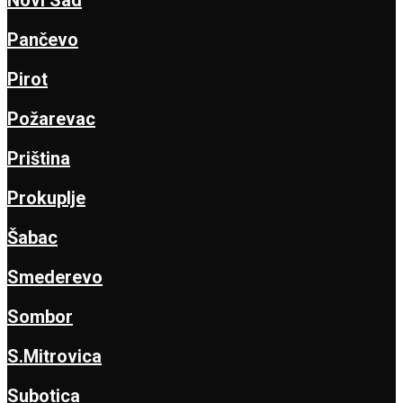
Pančevo
Pirot
Požarevac
Priština
Prokuplje
Šabac
Smederevo
Sombor
S.Mitrovica
Subotica