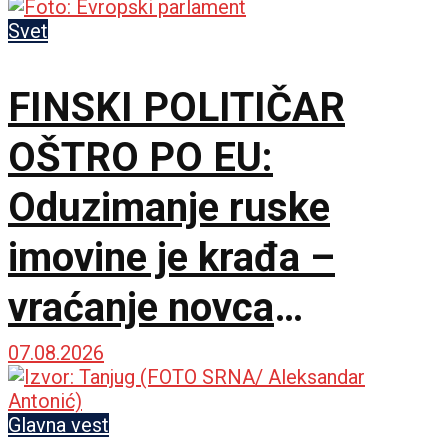
Svet
FINSKI POLITIČAR
OŠTRO PO EU:
Oduzimanje ruske
imovine je krađa –
vraćanje novca
omogućilo bi mir u
07.08.2026
Ukrajini
Glavna vest