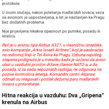
protokole.
U ovom slučaju, nakon poletanja mađarskih lovaca, veza
sa avionom je uspostavljena, a let je nastavljen ka Pragu
bez dodatnih problema.
Nije prijavljena nikakva opasnost po putnike, posadu ili
letelicu.
Reč je o avionu tipa Airbus A321, u vlasništvu izraelske
avio-kompanije „Arkia Israeli Airlines“, koji je saobraćao
na redovnoj liniji iz Tel Aviva ka Pragu. Uzbuna najvišeg
stepena podignuta je u trenutku kada je uočeno da avion
ulazi u vazdušni prostor države članice NATO-a, a da
posada, iz za sada nepoznatih razloga, ne odgovara na
pozive kontrolora letenja. Komandni centri Alijanse
odmah su reagovali i poslali dežurnu paru mađarskih
lovaca u presretanje.
Hitna reakcija u vazduhu: Dva „Gripena“
krenula na Airbus