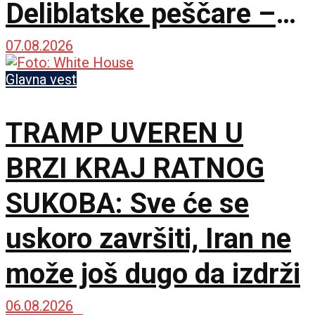
Deliblatske peščare –
ubačena i tri helikoptera
07.08.2026
Glavna vest
TRAMP UVEREN U
BRZI KRAJ RATNOG
SUKOBA: Sve će se
uskoro završiti, Iran ne
može još dugo da izdrži
06.08.2026