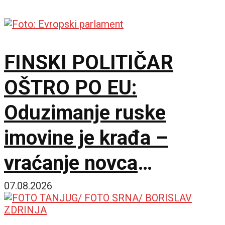
FINSKI POLITIČAR
OŠTRO PO EU:
Oduzimanje ruske
imovine je krađa –
vraćanje novca
omogućilo bi mir u
07.08.2026
Ukrajini