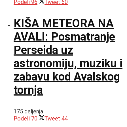
Podeli
96
Tweet
60
KIŠA METEORA NA
AVALI: Posmatranje
Perseida uz
astronomiju, muziku i
zabavu kod Avalskog
tornja
175 deljenja
Podeli
70
Tweet
44