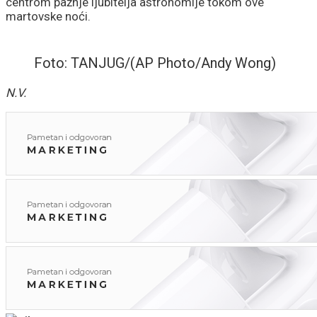
centrom pažnje ljubitelja astronomije tokom ove
martovske noći.
Foto: TANJUG/(AP Photo/Andy Wong)
N.V.