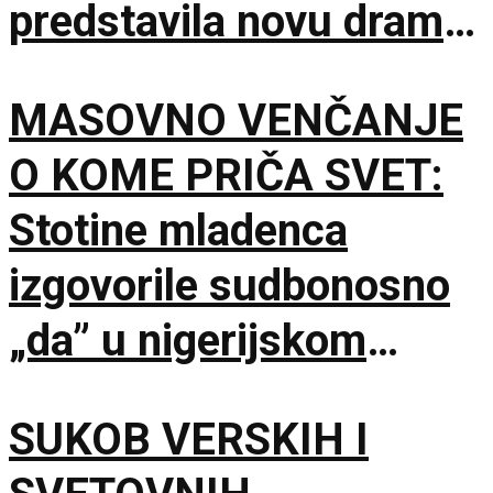
predstavila novu dramu
na 79. izdanju u
MASOVNO VENČANJE
Lokarnu
O KOME PRIČA SVET:
Stotine mladenca
izgovorile sudbonosno
„da” u nigerijskom
gradu Kano
SUKOB VERSKIH I