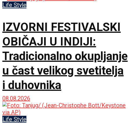
demonstranti, građani i
Life Style
policija zbog rada kafića
IZVORNI FESTIVALSKI
subotom
OBIČAJI U INDIJI:
Tradicionalno okupljanje
u čast velikog svetitelja
i duhovnika
08.08.2026
Life Style