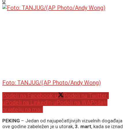
0
Foto: TANJUG/(AP Photo/Andy Wong)
Podeli na Facebook-u
Podeli na Twitter-
u
Podeli na LinkedIn-u
Podeli na WA
Pošalji
prijatelju na mail
PEKING
– Jedan od najupečatljivijih vizuelnih događaja
ove godine zabeležen je u utorak,
3. mart
, kada se iznad