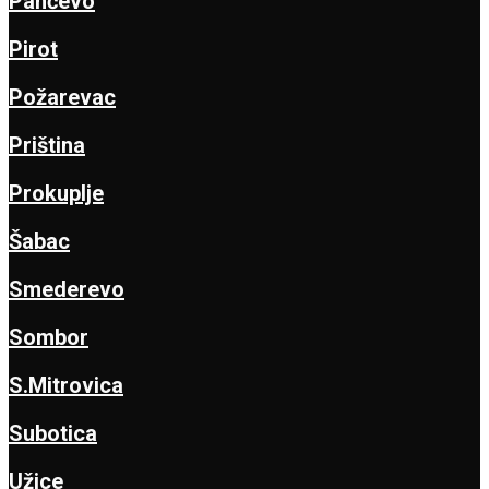
Pančevo
Pirot
Požarevac
Priština
Prokuplje
Šabac
Smederevo
Sombor
S.Mitrovica
Subotica
Užice