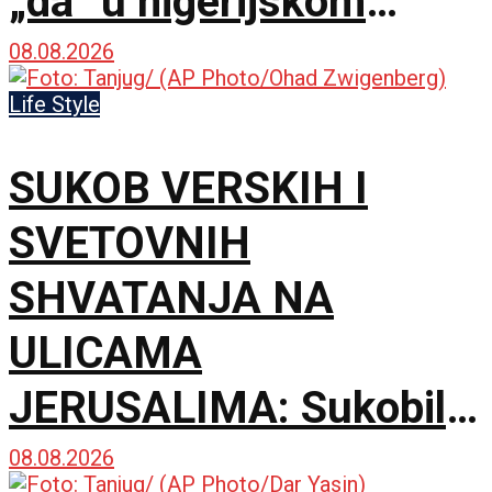
„da” u nigerijskom
gradu Kano
08.08.2026
Life Style
SUKOB VERSKIH I
SVETOVNIH
SHVATANJA NA
ULICAMA
JERUSALIMA: Sukobili
se ultraortodoksni
08.08.2026