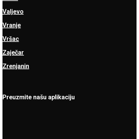
Valjevo
Vranje
Vršac
Zaječar
Zrenjanin
Preuzmite našu aplikaciju