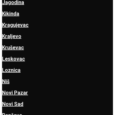
Jagodina
Kikinda
Kragujevac
Kraljevo
Kruševac
Leskovac
Loznica
Niš
Novi Pazar
Novi Sad