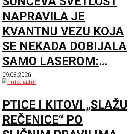
SUNČEVA SVETLOST
NAPRAVILA JE
KVANTNU VEZU KOJA
SE NEKADA DOBIJALA
SAMO LASEROM:
Eksperiment menja
09.08.2026
jednu staru
PTICE I KITOVI „SLAŽU
pretpostavku
REČENICE“ PO