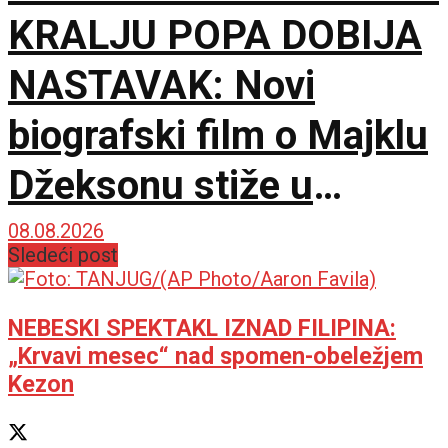
KRALJU POPA DOBIJA
NASTAVAK: Novi
biografski film o Majklu
Džeksonu stiže u
bioskope
08.08.2026
Sledeći post
NEBESKI SPEKTAKL IZNAD FILIPINA:
„Krvavi mesec“ nad spomen-obeležjem
Kezon