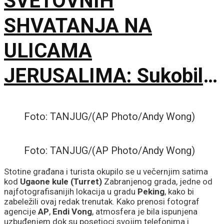
SVETOVNIH
SHVATANJA NA
ULICAMA
JERUSALIMA: Sukobili
se ultraortodoksni
Foto: TANJUG/(AP Photo/Andy Wong)
demonstranti, građani i
policija zbog rada kafića
Foto: TANJUG/(AP Photo/Andy Wong)
subotom
Stotine građana i turista okupilo se u večernjim satima
kod
Ugaone kule (Turret)
Zabranjenog grada, jedne od
najfotografisanijih lokacija u gradu
Peking
, kako bi
zabeležili ovaj redak trenutak. Kako prenosi fotograf
agencije
AP
,
Endi Vong
, atmosfera je bila ispunjena
uzbuđenjem dok su posetioci svojim telefonima i