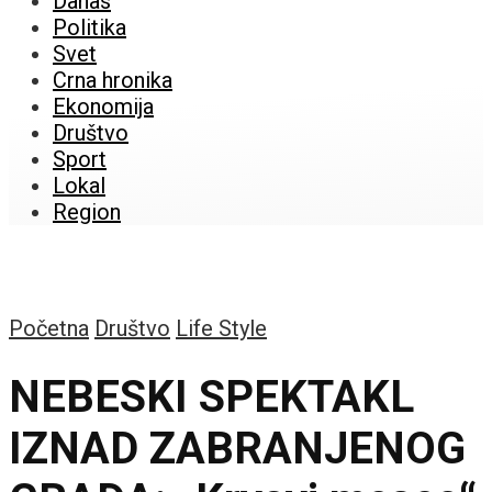
Danas
Politika
Svet
Crna hronika
Ekonomija
Društvo
Sport
Lokal
Region
Početna
Društvo
Life Style
NEBESKI SPEKTAKL
IZNAD ZABRANJENOG