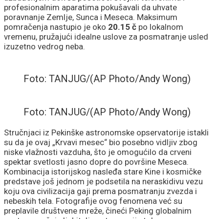
profesionalnim aparatima pokušavali da uhvate
poravnanje Zemlje, Sunca i Meseca. Maksimum
pomračenja nastupio je oko
20.15 č
po lokalnom
vremenu, pružajući idealne uslove za posmatranje usled
izuzetno vedrog neba.
Foto: TANJUG/(AP Photo/Andy Wong)
Foto: TANJUG/(AP Photo/Andy Wong)
Stručnjaci iz Pekinške astronomske opservatorije istakli
su da je ovaj „Krvavi mesec“ bio posebno vidljiv zbog
niske vlažnosti vazduha, što je omogućilo da crveni
spektar svetlosti jasno dopre do površine Meseca.
Kombinacija istorijskog nasleđa stare Kine i kosmičke
predstave još jednom je podsetila na neraskidivu vezu
koju ova civilizacija gaji prema posmatranju zvezda i
nebeskih tela. Fotografije ovog fenomena već su
preplavile društvene mreže, čineći Peking globalnim