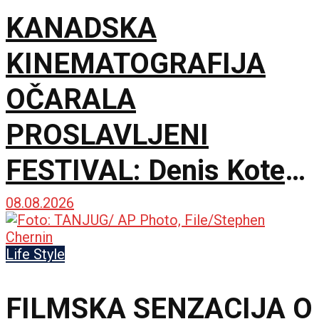
KANADSKA
KINEMATOGRAFIJA
OČARALA
PROSLAVLJENI
FESTIVAL: Denis Kote
predstavio novu dramu
08.08.2026
na 79. izdanju u
Life Style
Lokarnu
FILMSKA SENZACIJA O