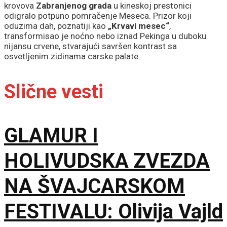
krovova
Zabranjenog grada
u kineskoj prestonici
odigralo potpuno pomračenje Meseca. Prizor koji
oduzima dah, poznatiji kao
„Krvavi mesec“
,
transformisao je noćno nebo iznad Pekinga u duboku
nijansu crvene, stvarajući savršen kontrast sa
osvetljenim zidinama carske palate.
Slične vesti
GLAMUR I
HOLIVUDSKA ZVEZDA
NA ŠVAJCARSKOM
FESTIVALU: Olivija Vajld