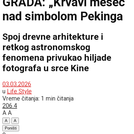
GRADA: „Krvavi mesec“
nad simbolom Pekinga
Spoj drevne arhitekture i
retkog astronomskog
fenomena privukao hiljade
fotografa u srce Kine
03.03.2026
u
Life Style
Vreme čitanja: 1 min čitanja
206
4
A
A
A
A
Poništi