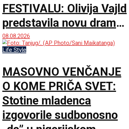
FESTIVALU: Olivija Vajld
predstavila novu dramu
na 79. izdanju u
08.08.2026
Lokarnu
Life Style
MASOVNO VENČANJE
O KOME PRIČA SVET:
Stotine mladenca
izgovorile sudbonosno