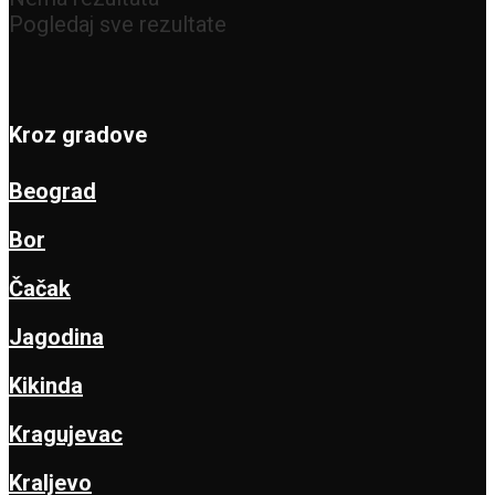
Pogledaj sve rezultate
Kroz gradove
Beograd
Bor
Čačak
Jagodina
Kikinda
Kragujevac
Kraljevo