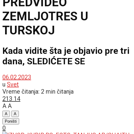
PREDVIDEO
ZEMLJOTRES U
TURSKOJ
Kada vidite šta je objavio pre tri
dana, SLEDIĆETE SE
06.02.2023
u
Svet
Vreme čitanja: 2 min čitanja
213
14
A
A
A
A
Poništi
0