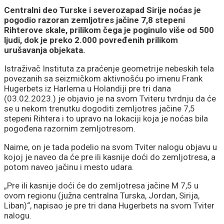
Centralni deo Turske i severozapad Sirije noćas je
pogodio razoran zemljotres jačine 7,8 stepeni
Rihterove skale, prilikom čega je poginulo više od 500
ljudi, dok je preko 2.000 povređenih prilikom
urušavanja objekata.
Istraživač Instituta za praćenje geometrije nebeskih tela
povezanih sa seizmičkom aktivnošću po imenu Frank
Hugerbets iz Harlema u Holandiji pre tri dana
(03.02.2023.) je objavio je na svom Tviteru tvrdnju da će
se u nekom trenutku dogoditi zemljotres jačine 7,5
stepeni Rihtera i to upravo na lokaciji koja je noćas bila
pogođena razornim zemljotresom.
Naime, on je tada podelio na svom Tviter nalogu objavu u
kojoj je naveo da će pre ili kasnije doći do zemljotresa, a
potom naveo jačinu i mesto udara.
„Pre ili kasnije doći će do zemljotresa jačine M 7,5 u
ovom regionu (južna centralna Turska, Jordan, Sirija,
Liban)“, napisao je pre tri dana Hugerbets na svom Tviter
nalogu.