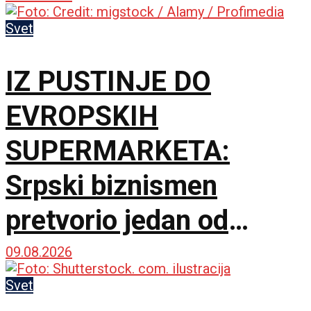
Svet
IZ PUSTINJE DO
EVROPSKIH
SUPERMARKETA:
Srpski biznismen
pretvorio jedan od
najsušnijih krajeva
09.08.2026
Namibije u carstvo
Svet