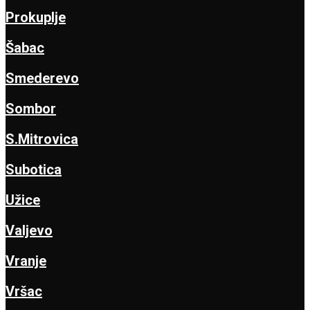
Prokuplje
Šabac
Smederevo
Sombor
S.Mitrovica
Subotica
Užice
Valjevo
Vranje
Vršac