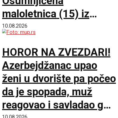
Osumnjičena
maloletnica (15) iz
Beograda privedena i
10.08.2026
saslušana, pronađen i
HOROR NA ZVEZDARI!
nož
Azerbejdžanac upao
ženi u dvorište pa počeo
da je spopada, muž
reagovao i savladao ga
10.08.2026