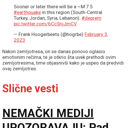
Sooner or later there will be a ~M 7.5
#earthquake
in this region (South-Central
Turkey, Jordan, Syria, Lebanon).
#deprem
pic.twitter.com/6CcSnjJmCV
— Frank Hoogerbeets (@hogrbe)
February 3,
2023
Nakon zemljotresa, on se danas ponovo oglasio
emotivnim rečima, te je otkrio šta uvek prethodi ovim
zemljotresima, time objasnivši kako je uspeo da predvidi
ovaj zemljotres.
Slične vesti
NEMAČKI MEDIJI
UPOZORAVAJU: Pad