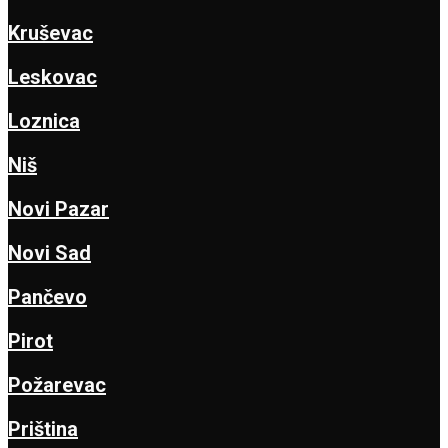
Kruševac
Leskovac
Loznica
Niš
Novi Pazar
Novi Sad
Pančevo
Pirot
Požarevac
Priština