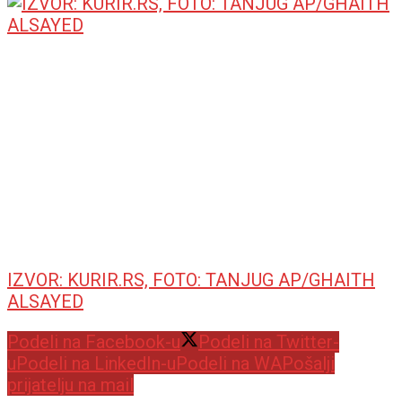
IZVOR: KURIR.RS, FOTO: TANJUG AP/GHAITH
ALSAYED
Podeli na Facebook-u
Podeli na Twitter-
u
Podeli na LinkedIn-u
Podeli na WA
Pošalji
prijatelju na mail