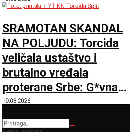
do dolaska policije
SRAMOTAN SKANDAL
NA POLJUDU: Torcida
veličala ustaštvo i
brutalno vređala
proterane Srbe: G*vna
su isplivala na
10.08.2026
traktorima u Šidu
Nema rezultata