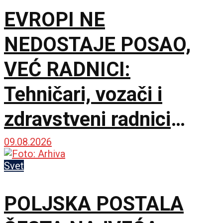
stonog grožđa
EVROPI NE
NEDOSTAJE POSAO,
VEĆ RADNICI:
Tehničari, vozači i
zdravstveni radnici
među najtraženijima
09.08.2026
Svet
POLJSKA POSTALA