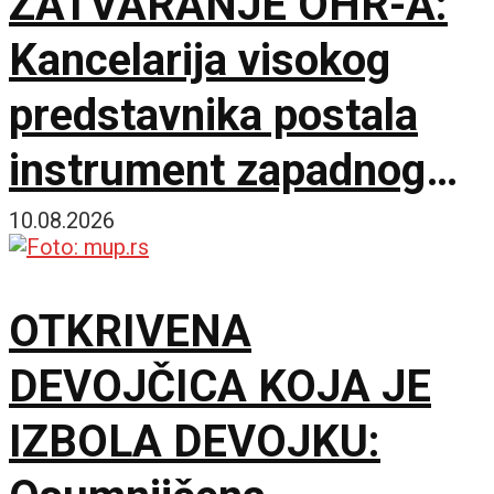
ZATVARANJE OHR-A:
Kancelarija visokog
predstavnika postala
instrument zapadnog
neokolonijalizma
10.08.2026
OTKRIVENA
DEVOJČICA KOJA JE
IZBOLA DEVOJKU: