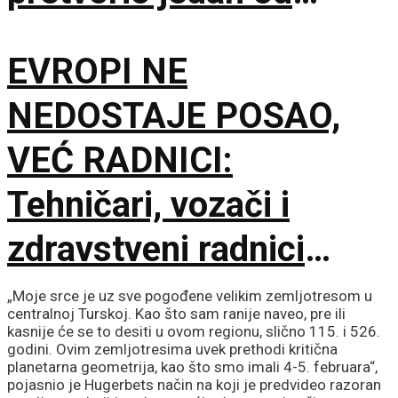
najsušnijih krajeva
EVROPI NE
Namibije u carstvo
NEDOSTAJE POSAO,
stonog grožđa
VEĆ RADNICI:
Tehničari, vozači i
zdravstveni radnici
među najtraženijima
„Moje srce je uz sve pogođene velikim zemljotresom u
centralnoj Turskoj. Kao što sam ranije naveo, pre ili
kasnije će se to desiti u ovom regionu, slično 115. i 526.
godini. Ovim zemljotresima uvek prethodi kritična
planetarna geometrija, kao što smo imali 4-5. februara“,
pojasnio je Hugerbets način na koji je predvideo razoran