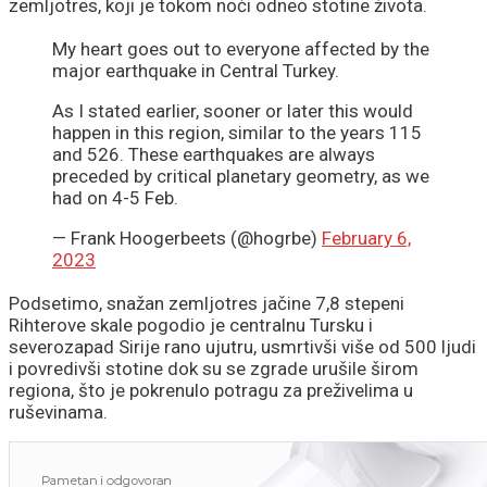
zemljotres, koji je tokom noći odneo stotine života.
My heart goes out to everyone affected by the
major earthquake in Central Turkey.
As I stated earlier, sooner or later this would
happen in this region, similar to the years 115
and 526. These earthquakes are always
preceded by critical planetary geometry, as we
had on 4-5 Feb.
— Frank Hoogerbeets (@hogrbe)
February 6,
2023
Podsetimo, snažan zemljotres jačine 7,8 stepeni
Rihterove skale pogodio je centralnu Tursku i
severozapad Sirije rano ujutru, usmrtivši više od 500 ljudi
i povredivši stotine dok su se zgrade urušile širom
regiona, što je pokrenulo potragu za preživelima u
ruševinama.