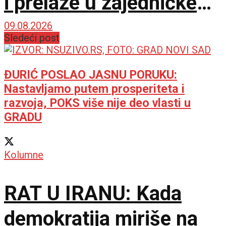
i prelaze u zajedničke
centre
09.08.2026
Sledeći post
ĐURIĆ POSLAO JASNU PORUKU:
Nastavljamo putem prosperiteta i
razvoja, POKS više nije deo vlasti u
GRADU
Kolumne
RAT U IRANU: Kada
demokratija miriše na