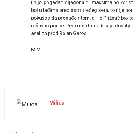
linije, pogađao dijagonale i maksimalno koris
bol u leđima pred start trećeg seta, to nije p
pokušao da pronađe ritam, ali je Prižmić bio t
rešavao poene. Prva meč lopta bila je dovoljna
analize pred Rolan Garos.
M.M.
Milica