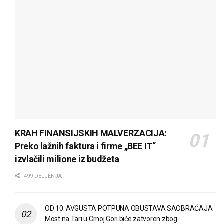
KRAH FINANSIJSKIH MALVERZACIJA:
Preko lažnih faktura i firme „BEE IT“
izvlačili milione iz budžeta
499 DELJENJA
OD 10. AVGUSTA POTPUNA OBUSTAVA SAOBRAĆAJA:
Most na Tari u Crnoj Gori biće zatvoren zbog