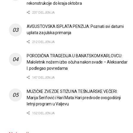
rekonstrukcije do kraja oktobra
237 DELJENJA
AVGUSTOVSKA ISPLATA PENZIJA: Poznati svi datumi
uplata za julska primanja
212 DELJENJA
PORODIČNA TRAGEDIJA U BANATSKOM KARLOVCU:
Maloletnik nožem izbo očuha nakon svađe – Aleksandar
I. podlegao povredama
147 DELJENJA
MUZIČKE ZVEZDE STIŽU NA TEŠNJARSKE VEČERI:
Marija Šerifović i Hari Mata Hari predvode ovogodišnji
letnji program u Valjevu
152 DELJENJA