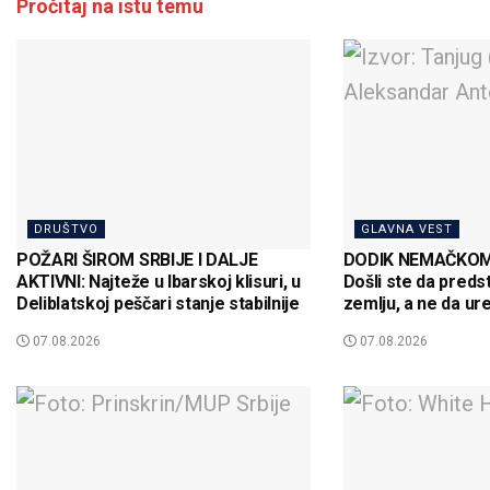
Pročitaj na istu temu
DRUŠTVO
GLAVNA VEST
POŽARI ŠIROM SRBIJE I DALJE
DODIK NEMAČKO
AKTIVNI: Najteže u Ibarskoj klisuri, u
Došli ste da preds
Deliblatskoj peščari stanje stabilnije
zemlju, a ne da ur
07.08.2026
07.08.2026