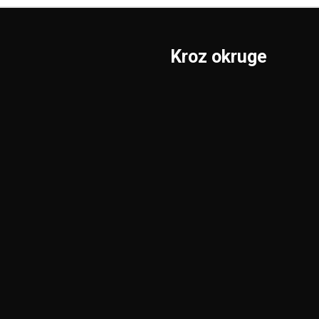
Kroz okruge
Sombor
Borski
S.Mitrovica
Braničevski
Subotica
Jablanički
Užice
Južnobački
Valjevo
Južnobanatski
Vranje
Kolubarski