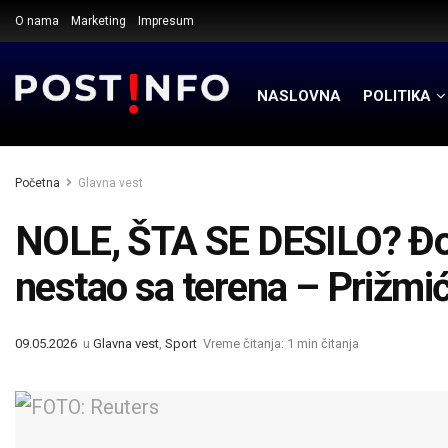
O nama
Marketing
Impresum
NASLOVNA
POLITIKA
Početna
Glavna vest
NOLE, ŠTA SE DESILO? Đok
nestao sa terena – Prižmić
09.05.2026
u
Glavna vest
,
Sport
Vreme čitanja: 1 min čitanja