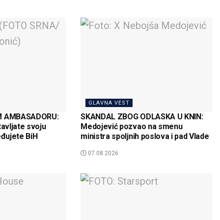
GLAVNA VEST
M AMBASADORU:
SKANDAL ZBOG ODLASKA U KNIN:
tavljate svoju
Medojević pozvao na smenu
eđujete BiH
ministra spoljnih poslova i pad Vlade
07.08.2026