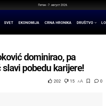
Петак - 7. август 2026.
SVET
EKONOMIJA
CRNA HRONIKA
DRUŠTVO
LO
ović dominirao, pa
 slavi pobedu karijere!
202
15
A
0
A