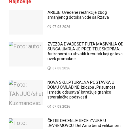
Najnovije
ARILJE: Uvedene restrikcije zbog
smanjenog dotoka vode sa Rzava
07.08.2026
ZVEZDA DVADESET PUTA MASIVNIJA OD
SUNCA UMRLA JE PRED TELESKOPIMA:
Astronomi su uhvatili trenutak koji gotovo
uvek promakne
07.08.2026
NOVA SKULPTURALNA POSTAVKA U
DOMU OMLADINE: Izložba „Prisutnost
između odsustva“ istražuje granice
stvaralačke podsvesti
07.08.2026
ČETIRI DECENIJE REGE ZVUKA U
JEVREMOVCU: Del Arno bend velikanom