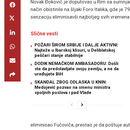
Novak Đoković je doputovao u Rim sa sumnjama
način obistinile na šljaki Foro Italika, gde je 
senzaciju eliminisavši najboljeg svih vremena 
Slične vesti
POŽARI ŠIROM SRBIJE I DALJE AKTIVNI:
Najteže u Ibarskoj klisuri, u Deliblatskoj
peščari stanje stabilnije
DODIK NEMAČKOM AMBASADORU: Došli
ste da predstavljate svoju zemlju, a ne da
uređujete BiH
SKANDAL ZBOG ODLASKA U KNIN:
Medojević pozvao na smenu ministra
spoljnih poslova i pad Vlade
eliminisao Fučoviča, prestao je da poštuje aut