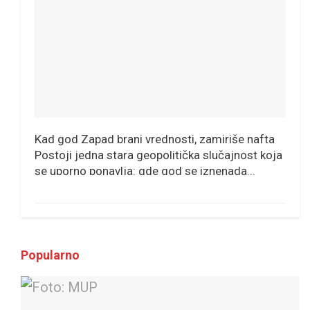
Kad god Zapad brani vrednosti, zamiriše nafta
Postoji jedna stara geopolitička slučajnost koja
se uporno ponavlja: gde god se iznenada...
Popularno