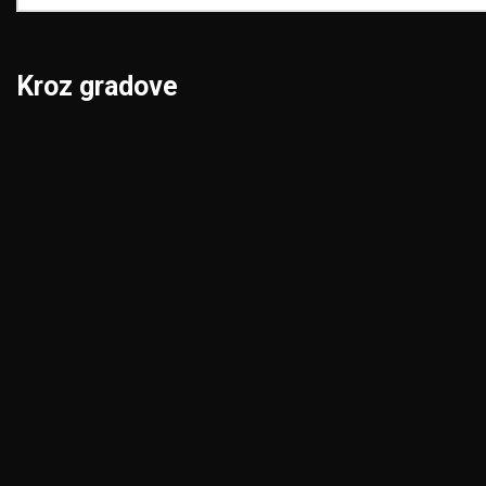
Kroz gradove
Beograd
Niš
Bor
Novi Pazar
Čačak
Novi Sad
Jagodina
Pančevo
Kikinda
Pirot
Kragujevac
Požarevac