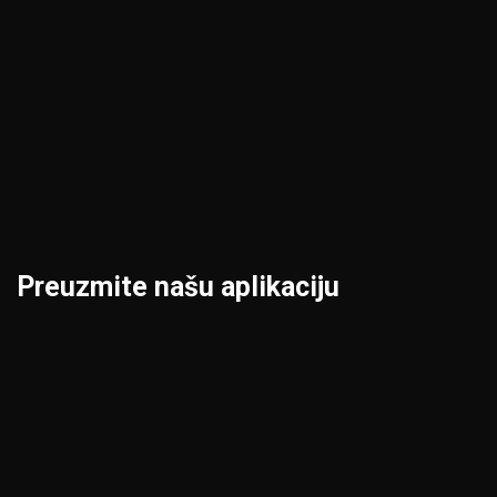
Kraljevo
Priština
Kruševac
Prokuplje
Leskovac
Šabac
Loznica
Smederevo
Preuzmite našu aplikaciju