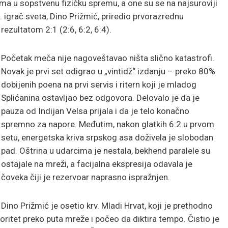
 u sopstvenu fizičku spremu, a one su se na najsuroviji
79. igrač sveta, Dino Prižmić, priredio prvorazrednu
rezultatom 2:1 (2:6, 6:2, 6:4).
Početak meča nije nagoveštavao ništa slično katastrofi.
Novak je prvi set odigrao u „vintidž“ izdanju – preko 80%
dobijenih poena na prvi servis i ritern koji je mladog
Splićanina ostavljao bez odgovora. Delovalo je da je
pauza od Indijan Velsa prijala i da je telo konačno
spremno za napore. Međutim, nakon glatkih 6:2 u prvom
setu, energetska kriva srpskog asa doživela je slobodan
pad. Oštrina u udarcima je nestala, bekhend paralele su
ostajale na mreži, a facijalna ekspresija odavala je
čoveka čiji je rezervoar naprasno ispražnjen.
Dino Prižmić je osetio krv. Mladi Hrvat, koji je prethodno
oritet preko puta mreže i počeo da diktira tempo. Čistio je