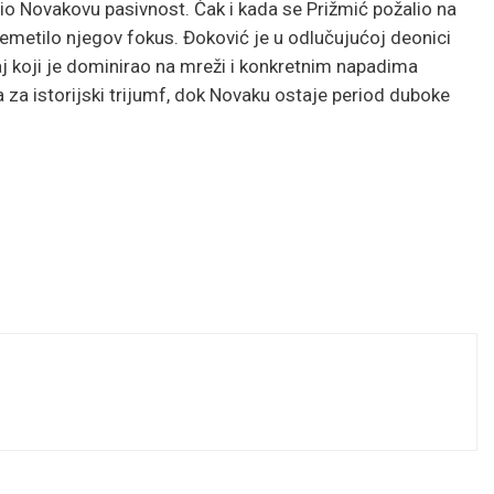
tio Novakovu pasivnost. Čak i kada se Prižmić požalio na
oremetilo njegov fokus. Đoković je u odlučujućoj deonici
aj koji je dominirao na mreži i konkretnim napadima
 za istorijski trijumf, dok Novaku ostaje period duboke