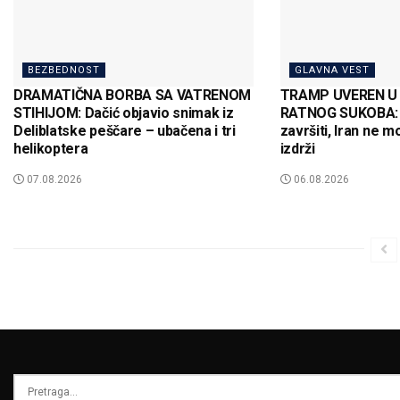
BEZBEDNOST
GLAVNA VEST
DRAMATIČNA BORBA SA VATRENOM
TRAMP UVEREN U 
STIHIJOM: Dačić objavio snimak iz
RATNOG SUKOBA: 
Deliblatske peščare – ubačena i tri
završiti, Iran ne 
helikoptera
izdrži
07.08.2026
06.08.2026