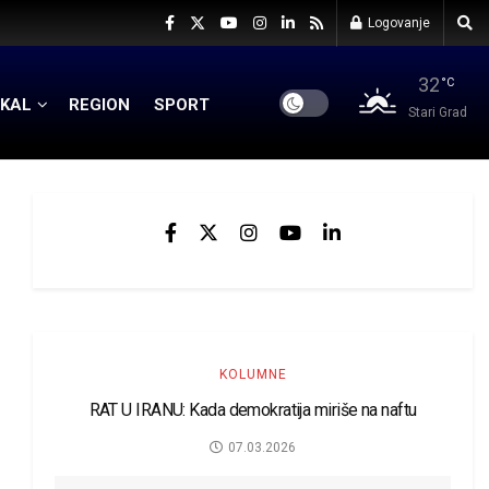
Logovanje
32
°C
KAL
REGION
SPORT
Stari Grad
KOLUMNE
RAT U IRANU: Kada demokratija miriše na naftu
07.03.2026