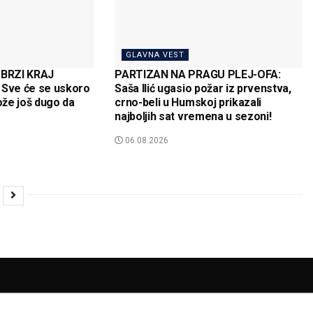
GLAVNA VEST
BRZI KRAJ
PARTIZAN NA PRAGU PLEJ-OFA:
Sve će se uskoro
Saša Ilić ugasio požar iz prvenstva,
može još dugo da
crno-beli u Humskoj prikazali
najboljih sat vremena u sezoni!
06.08.2026