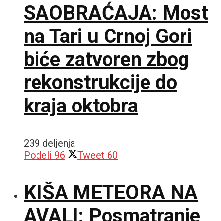
SAOBRAĆAJA: Most
na Tari u Crnoj Gori
biće zatvoren zbog
rekonstrukcije do
kraja oktobra
239 deljenja
Podeli
96
Tweet
60
KIŠA METEORA NA
AVALI: Posmatranje