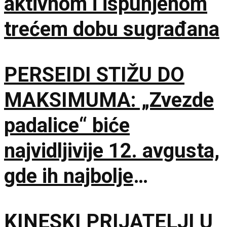
aktivnom i ispunjenom
trećem dobu sugrađana
PERSEIDI STIŽU DO
MAKSIMUMA: „Zvezde
padalice“ biće
najvidljivije 12. avgusta,
gde ih najbolje
posmatrati
KINESKI PRIJATELJI U