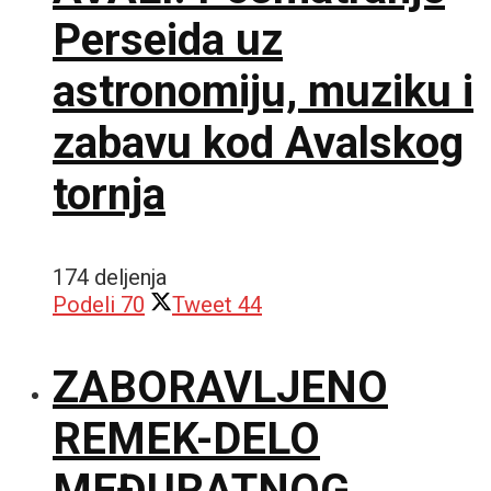
Perseida uz
astronomiju, muziku i
zabavu kod Avalskog
tornja
174 deljenja
Podeli
70
Tweet
44
ZABORAVLJENO
REMEK-DELO
MEĐURATNOG