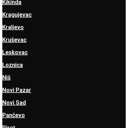
Kikinda
Kragujevac
Kraljevo
Kruševac
Leskovac
Loznica
Niš
Novi Pazar
Novi Sad
Pančevo
Pirot