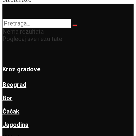
Nema rezultata
Pogledaj sve rezultate
Kroz gradove
Beograd
Bor
Čačak
Jagodina