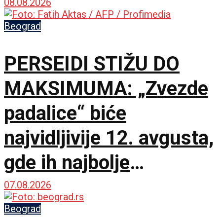
08.08.2026
Beograd
PERSEIDI STIŽU DO
MAKSIMUMA: „Zvezde
padalice“ biće
najvidljivije 12. avgusta,
gde ih najbolje
posmatrati
07.08.2026
Beograd