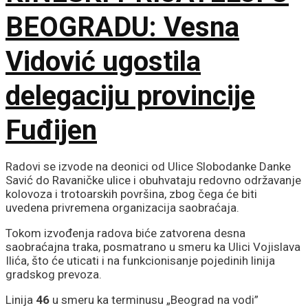
BEOGRADU: Vesna
Vidović ugostila
delegaciju provincije
Fuđijen
Radovi se izvode na deonici od Ulice Slobodanke Danke
Savić do Ravaničke ulice i obuhvataju redovno održavanje
kolovoza i trotoarskih površina, zbog čega će biti
uvedena privremena organizacija saobraćaja.
Tokom izvođenja radova biće zatvorena desna
saobraćajna traka, posmatrano u smeru ka Ulici Vojislava
Ilića, što će uticati i na funkcionisanje pojedinih linija
gradskog prevoza.
Linija
46
u smeru ka terminusu „Beograd na vodi”