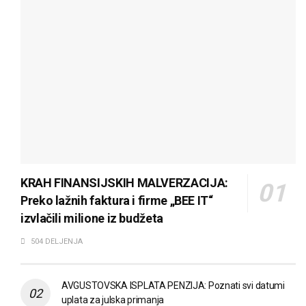
KRAH FINANSIJSKIH MALVERZACIJA:
Preko lažnih faktura i firme „BEE IT“
izvlačili milione iz budžeta
504 DELJENJA
AVGUSTOVSKA ISPLATA PENZIJA: Poznati svi datumi
uplata za julska primanja