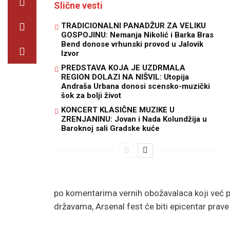
Slične vesti
TRADICIONALNI PANADŽUR ZA VELIKU
GOSPOJINU: Nemanja Nikolić i Barka Bras
Bend donose vrhunski provod u Jalovik
Izvor
PREDSTAVA KOJA JE UZDRMALA
REGION DOLAZI NA NIŠVIL: Utopija
Andraša Urbana donosi scensko-muzički
šok za bolji život
KONCERT KLASIČNE MUZIKE U
ZRENJANINU: Jovan i Nada Kolundžija u
Baroknoj sali Gradske kuće
po komentarima vernih obožavalaca koji već pr
državama, Arsenal fest će biti epicentar prave